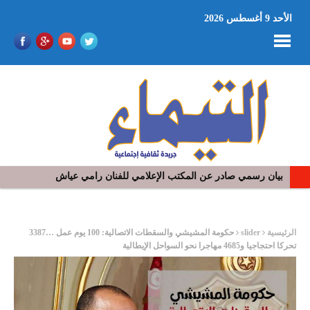
الأحد 9 أغسطس 2026
بيان رسمي صادر عن المكتب الإعلامي للفنان رامي عياش
في افتتاح مهرجان بومخلوف الدولي: رؤوف ماهر يتالق و يشد الجمهور 
ر
الرئيسية
slider
حكومة المشيشي والسقطات الاتصالية: 100 يوم عمل …3387
تحركا احتجاجيا و4685 مهاجرا نحو السواحل الإيطالية