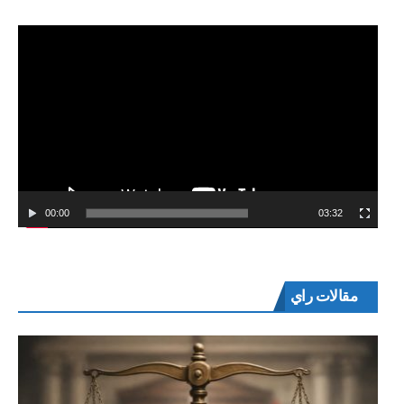
00:00
03:32
مقالات راي