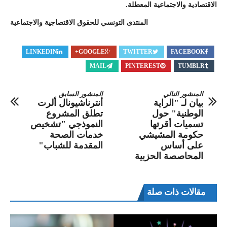
الاقتصادية والاجتماعية المعطلة.
المنتدى التونسي للحقوق الاقتصاجية والاجتماعية
LINKEDIN
GOOGLE+
TWITTER
FACEBOOK
MAIL
PINTEREST
TUMBLR
المنشور التالي
المنشور السابق
بيان لـ "الراية
أنترناشيونال ألرت
الوطنية" حول
تطلق المشروع
تسميات أقرتها
النموذجي "تشخيص
حكومة المشيشي
خدمات الصحة
على أساس
المقدمة للشباب"
المحاصصة الحزبية
مقالات ذات صلة