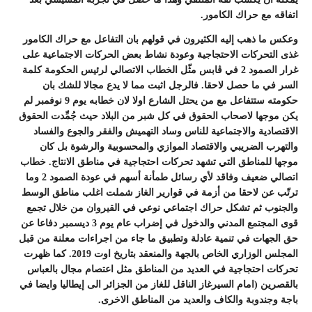
اتفاقه مع حراك الكامور.
وعكس ما ذهب إليه الكثيرون في قولهم بان التفاعل مع حراك الكامور
غذى التحركات الاحتجاجية وعودة نشاط بعض الحركات الاجتماعية على
غرار الصمود 2 في ڤابس مثّل الخطاب الاتصالي لرئيس الحكومة كلمة
السر في ما حصل لاحقا. فالرجل اثبت مما لا يدع مجالا للشك بان
حكومته ستتفاعل مع من يحتل الشارع اولا لان خطابه يوم 9 نوفمبر لم
يكن موجها لاصحاب الحقوق في كل شبر من البلاد حيث جُمِّدت الحقوق
الاقتصادية والاجتماعية للناس وساد التهميش والفقر والجوع والفساد
والتهرب الضريبي والاقتصاد الموازي والمحسوبية والرشوة بل كان
موجها للمناطق التي تشهد تحركات احتجاجية في مناطق الانتاج. خطاب
اتصالي ضعيف وفاقد لأي رسائل طمأنة أسهم في عودة الصمود 2 وما
ترتّب عن لاحقا من أزمة في قوارير الغاز شملت اغلب مناطق الوسط
والجنوب ثم تشكل حراك اجتماعي نوعي في القيروان من خلال تجمع
قوى المجتمع المدني والدخول في إضراب عام يوم 3 ديسمبر دفاعا عن
حق الجهات في تنمية عادلة وتطبيق ما جاء من اجراءات معلنة من قبل
المجلس الوزاري الخاص بالجهة والمنعقد بتاريخ اوت 2019. كما ظهرت
تحركات احتجاجية في العديد من المناطق مثل اعتصام مجال بالعباس
بالقصرين (امام السيرغاز الناقل للغاز من الجزائر الى إيطاليا وايضا في
باجة وجندوبة والكاف والعديد من المناطق الاخرى.