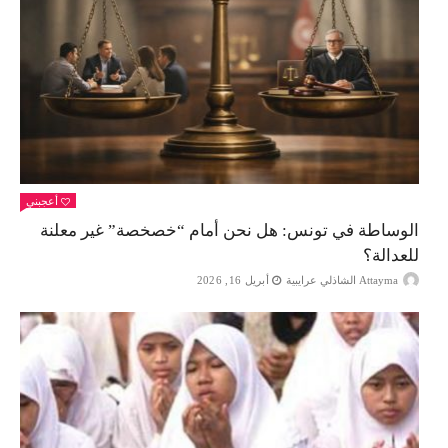
أعجبني
الوساطة في تونس: هل نحن أمام “خصخصة” غير معلنة
للعدالة؟
Attayma الشاذلي عرايبية
أبريل 16, 2026