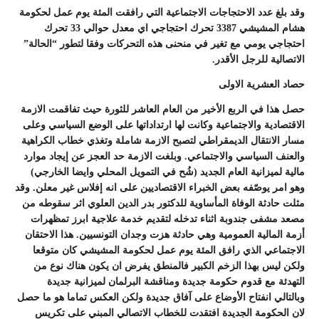
وقد بلغ عدد الاحتجاجات الاجتماعية التي رافقت المئة يوم عمل لحكومة
هشام المشيشي 3387 تحرك احتجاجي اي معدل حوالي 33 تحرك
احتجاجي يومي مع تغير في منحنى هذه التحركات وفقا لتطور “الحالة”
الاتصالية للرجل الأقدر.
حصاد العشرية الاولى
حصل هذا في الربع الأخير من العام العاشر للثورة حيث تفاقمت الازمة
الاقتصادية والاجتماعية وكانت لها ارتداداتها على الوضع السياسي وعلى
مسار الانتقال الديمقراطي لتصبح الازمة شاملة وتغذي خطاب الكراهية
والعنف السياسي والاجتماعي. وبلغت الازمة حد العجز عن إيجاد موارد
مالية لميزانية العام الجديد (شُح في التمويل المحلي وايضا الخارجي)
وهو امر يوصّفه بعض الخبراء الاقتصاديين على انه إفلاس غير معلن. وقد
مثلت حادثة الوفاة المأساوية للدكتور بدر الدين العلوي اثر سقوطه من
مصعد مشفى جندوبة اثناء تدخله لتقديم خدمة علاجية ابرز تمظهرات
أزمة المالية العمومية وهي حادثة هزت وجدان التونسيين. هذا الاحتقان
الاجتماعي الذي رافق المئة يوم عمل لحكومة المشيشي كان متوقعا
ولكن ليس بهذا الزخم الكبير فالمنطق يفرض ان يكون هناك نوع من
التهدئة مع قدوم حكومة جديدة ومناقشة البرلمان لميزانية جديدة
وبالتالي انفتاح الأوضاع على آفاق جديدة ولكن العكس تماما هو ما حصل
لان الحكومة الجديدة افتقدت للخطاب الاتصالي المبني على تكريس