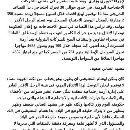
لإجراء تحويري وزاري. وبعد شبه استقرار في منحنى التحركات
الاحتجاجية اليومية، في حدود حوالي 30 تحرك احتجاجي، بدأ التصاعد
التدريجي منذ 14 نوفمبر ليبلغ اقصاه خلال اسبوع مسجلا زيادة بنسبة 350
٪‏ مقارنة بالمعدل اليومي للاحتجاج المسجل يوم تسلم الرجل الأقدر
مهامه. وقد تزامن هذا التصاعد في نسق الاحتجاجات مع إعلان الحكومة
توصلها لاتفاق جديد مع حراك الكامور انتهت بمقتضاه ازمة غلق “الفانا”
في صحراء تطاوين واستئناف الضخ للشركات البترولية بعد أزمة
استمرت أربعة أشهر. كما سجلنا خلال 100 يوم وصول 4685 مهاجرا
نحول السواحل الإيطالية منهم 761 من القصر كما تم منع اجتياز 4352
مهاجرا انطلاقا من السواحل التونسية.
مشهد اتصالي ضعيف
كان يمكن لهشام المشيشي ان يظهر، وهو يخطب من ثكنة العوينة مساء
9 نوفمبر ليعلن التوصل لهذا الاتفاق المهم، في هيبة الرجل الأقدر القادر
على إدارة أزمة إجتماعية معقدة تمثّل حصاد عشر سنوات من الأخطاء
والتراكمات والخيارات الاقتصادية والاجتماعية الفاشلة والتي تواجه
حكومته اليوم وزر نتائجها ولكنه ظهر في مشهد اتصالي ضعيف وظهر
بمظهر من لا يدرك حقيقة الوضع في البلاد. بدا هشام المشيشي في ذلك
الخطاب فاقدا لأي خلفية بخصوص حقيقة خارطة الفقر في البلاد
والمسؤول الذي لا يُظهر نباهة ومعرفة دقيقة بالملفات التي يديرها لا
يمكنه ان يكسب ثقة المتلقي وهذا ما حصل في تجربة المشيشي بعد