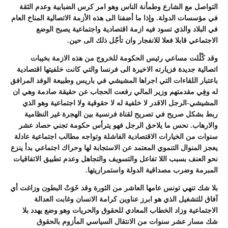
التواصل مع الشارع وطمأنة الناس وهو امر كرس الضبابية وعدم الثقة
في مؤسسات الدولة. وإذا ما أضفنا الى هذه الأزمة الاتصالية المناخ العام
في البلاد والذي تسود فيه ازمة اقتصادية واجتماعية يصبح الوضع
الاجتماعي قابلا فعلا للانفجار وان تأجّل ذلك الى حين.
وقد كُلّلت مساعي رئيس الحكومة للخروج من هذه الازمة بخيبات
اتصالية جديدة فزيارته الاخيرة الى فرنسا والتي كانت خلفيتها اقتصادية
باعتبار اللقاءات التي اجراها المشيشي في باريس وطبيعة الوفد المرافق
له وفِي مقدمتهم وزير المالي رفعت الحجاب عن حقيقة صادمة وهي ان
المشيشي-الرجل الاقدر لا خلفية له لا حقوقية ولا اجتماعية وهو الذي
ربط بشكل صريح في تصريح لقناة فرنسية بين الهجرة غير النظامية
والارهاب. نحس ما يلاحق الرجل فهو يترأس حكومة تجني حصاد عشر
سنوات من الخيارات الاقتصادية الفاشلة وتواجه مطالب اجتماعية عادلة
يعجز المنوال التنموي المعتمد عن الاستجابة لها وحراك اجتماعي بدأ ينزع
نحو العنف بسبب اللا تفاعل والتسويف والتجاهل وعدم تطبيق الاتفاقيات
المبرمة وضرب مصداقية الدولة واستمراريتها.
بلا شك تنهي تونس عامها العاشر من الثورة وقد خَوَتْ البطون وزاغت أي
آفاق للتشغيل الذي هو ابرز عناوين كرامة الانسان وغابت العدالة
الاجتماعية وزاد الخطاب المعادي للحقوق والحريات وهو وضع يهدد بلا
شك مسار عشر سنوات من الانتقال السياسي المأزوم بالحقوق