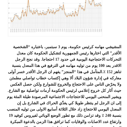
المشيشي مهامه كرئيس حكومة، يوم 3 سبتمبر، باعتباره “الشخصية
الأقدر” التي اختارها رئيس الجمهورية لتشكيل الحكومة كان معدل
التحركات الاحتجاجية اليومية في حدود 17 احتجاجا. وقد نجح الرجل
الاقدر بعد 100 يوم من توليه مهامه في الترفيع في هذا المعدل بنسبة
تناهز 152 ٪‏.المتأمل في هذا “المنجز” يفهم ان الرجل الأقدر خسر أولى
معاركه في إدارة شؤون البلاد ألا وهي إكتساب خطاب تواصلي مطمئن
ولا يحرّض الناس على الاحتجاج والخروج للشوارع ولكن حصل العكس
حيث أثار كل خروج إعلامي لرئيس الحكومة أزمات تواصلية مع الشارع.
ويشير المنحنى اليومي للاحتجاجات الاجتماعية المرصودة طيلة المئة يوم
إلى ان الرجل لم ينتظر طويلا كي يغذّي الحراك في الشارع بل إن
المعدل اليومي للاحتجاج زاد خلال الثلاثة أسابيع الاولى من توليه المنصب
بنسبة 240 ٪‏ وقد تزامن ذلك مع تطور الوضع الوبائي لفيروس كوفيد 19
وارتفاع عدد الاصابات والوفايات كما ترافق هذا الزمن بالدعوة المبكرة