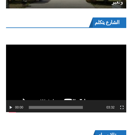
وتعبر
مشغل
الشارع يتكلم
الفيديو
00:00
03:32