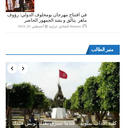
في افتتاح مهرجان بومخلوف الدولي: رؤوف
ماهر يتالق و يشد الجمهور الحاضر
Attayma الشاذلي عرايبية
أغسطس 02, 2026
منبر الطالب
ة…
كلية الأداب بمنوبة.. عندما تسرق بغداد تونس قلمك