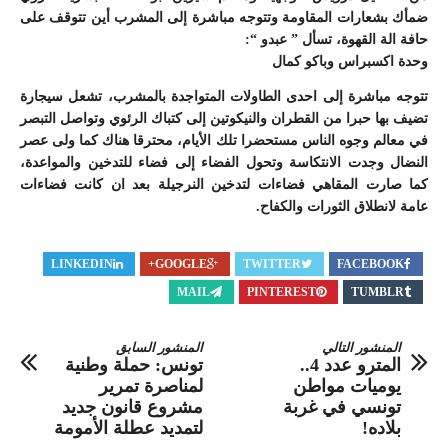
ضمأك بشعارات المقاومة وتتوجه مباشرة إلى المشرب أين تتوقف على
حافة الة القهوة، تسأل ” عبدو “:
وحدة اكسبراس وباكو كمال
تتوجه مباشرة إلى احدى الطاولات المتواجدة بالمشرب، تشعل سيجارة
تضيف بها حبرا من القطران والنيكوتين إلى كتباك الرئوي وتواصل التبصر
في معالم وجوه الناس مستحضرا تلك الأيام، محترقا هناك كما ولى عصر
النضال وجدت الانتكاسة وتحول الفضاء إلى فضاء للتدخين والمواعدة،
كما صارت المقاهي فضاءات لتدخين النرجيلة بعد ان كانت فضاءات
عامة لانطلاق الثورات والكفاح.
LINKEDIN
GOOGLE+
TWITTER
FACEBOOK
MAIL
PINTEREST
TUMBLR
المنشور التالي
المنشور السابق
المترو عدد 4..
تونس: حملة وطنية
يوميات مواطن
لمناصرة تمرير
تونسي في غربة
مشروع قانون جديد
بلاده!
لتمديد عطلة الأمومة