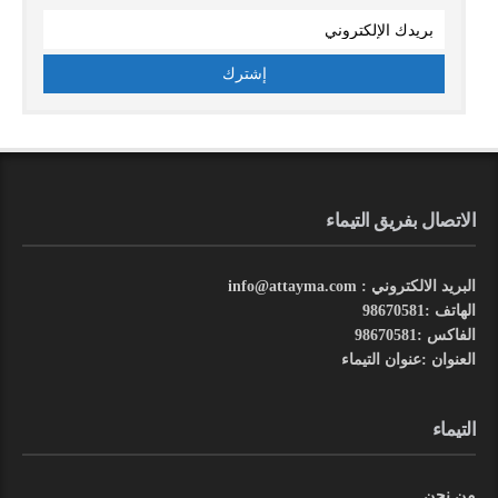
الاتصال بفريق التيماء
البريد الالكتروني : info@attayma.com
الهاتف :98670581
الفاكس :98670581
العنوان :عنوان التيماء
التيماء
من نحن