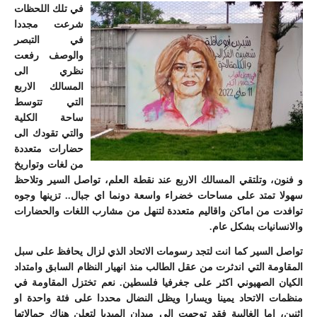
في تلك اللحظات
شرعت مجددا
في التبصر
والوصف رفعت
نظري الى
المسالك الاربع
التي تتوسط
ساحة الكلية
والتي تقودك الى
حضارات متعددة
من لغات وتواريخ
و فنون، وتلتقي المسالك الاربع عند نقطة العلم، تواصل السير وتلاحظ
سهولا تمتد على مساحات خضراء واسعة دونما اي جبال.. تزينها وجوه
توافدت من اماكن واقاليم متعددة لتنهل من مشارب اللغات والحضارات
والانسانيات بشكل عام.
تواصل السير كما انت لتجد رسومات الاتحاد الذي لزال يحافظ على سبل
المقاومة التي اندثرت من عقل الطالب منذ انهيار النظام السابق وامتداد
الكيان الصهيوني اكثر على جغرفيا فلسطين. نعم تختزل المقاومة في
منظمات الاتحاد يمينا ويسارا ويظل النضال محددا على فئة واحدة او
اثنين، اما الغالبية فقد توجهت الى ميدان الميديا لتعلن هناك حمالاتها