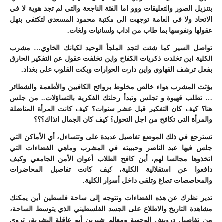
بتنزيل الصور والتعليقات ووو اما الفئة الناجعة والتي لم تجد هوية لا في
الاتحاد ولا في العامة توجهت الى مكتبة محمود المسعدي لتكتفي بنهل
عقولها ونفوسها بما طاب من اداب ولسانيات ولغات.
تواصل السير كما شئت لتجد الملجأ الوحيد لكيانك الخاوي… مشرب
الكلية اين تخلدت ذكريات الكفاح واين تخلفت عقول عن التفكير الحارق
بفعل ترشف القهاوي واين دارت الحوارات وبكت القلوب على بغداد.
يؤثث المشرب هواء خالص مخلوط بروائح الكافيين والأطعمة والشطائر
… تطلب قهيوة و تجلس وتبدأ رحلتك الفكرية بالتساؤلات.. من جلس
هنا؟ كيف كان التفكير قبل عشر سنوات؟ كيف كانت المرأة المناضلة
والمرأة التي تكافح من اجل التحول؟ كيف كان الجمال انذاك؟؟؟
تسترجع في ذلك الموضع تفاصيل عديدة على وتتساءل، أي الأماكن التي
جلس فيها عبد الناصر وحبيبته في المشرب وماهي الفضاءات التي
اتخذوها مجالسا لهم، أين كافح الطلاب أعوان الأمن الجامعي وكيف
دافعوا عن استقلالية الكلية، كيف كانت تفاصيل المحاضرات
والمحاصصات تصاغ وتلقى داخل أسوار الكلية.
تدير نظرك عن هذه الفضاءات وتتوجه إلى ساحة فلسطين أين يمكنك
مشاهدة التاريخ والاطلاع على الجسد الفلسطيني الذي يتوسط الساحة،
من تفاصيل درويش الوجهية ومعالم شيرين أبو عاقلة البشرية، تروي