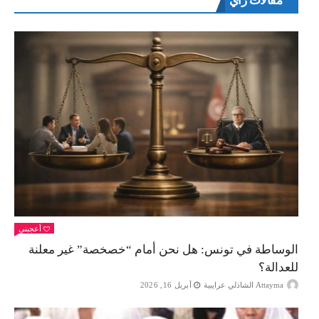
مقالات راي
أعجبني
الوساطة في تونس: هل نحن أمام “خصخصة” غير معلنة
للعدالة؟
Attayma الشاذلي عرايبية
أبريل 16, 2026