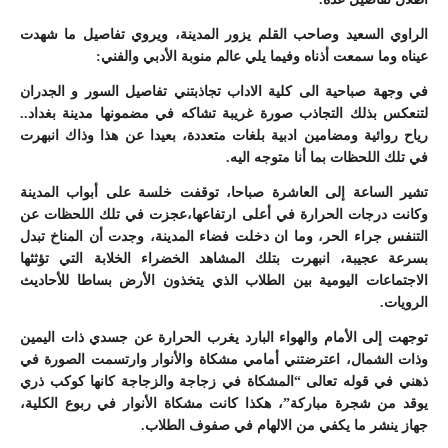
الراوي السعيد وصاحب القلم يزور المدينة، ويروي تفاصيل ما شهدت
عيناه وما سمعت أذناه وفيما يلي عالم منوبة الأدبي والفني:
في وجهة صباحية الى كلية الاداب تجاذبتني تفاصيل السور و الجدران
لتنعكس بذلك التجاذب صورة غريبة تشاكه في مضمونها مدينة بغداد..
رياح روائية ومضامين ادبية بلغات متعددة، بعيدا عن هذا وذاك انبهرت
في تلك اللحظات بما أنا متوجه اليه.
تشير الساعة إلى العاشرة صباحا، توقفت خلسة على أبواب المدينة
وكانت درجات الحرارة في أعلى ارتفاعها،عجزت في تلك اللحظات عن
التنفس جراء الحر، وما ان دخلت فضاء المدينة، وجدت أن المناخ تبدل
بسرعة عجيبة، انبهرت بتلك المشاهد الخضراء الخلابة التي تؤثثها
الاجتماعات اليومية بين الطلاب الذي يتخذون الأرض بساطا للأحاديث
الرويات.
توجهت إلى الأمام والهواء البارد يغرب الحرارة عن جسدي ذات اليمين
وذات الشمال، اعترضتني أمامي مشكاة والأنوار وارتسمت الصورة في
ذهني في قوله تعالى “المشكاة في زجاجة والزجاجة كانها كوكب ذري
يوقد من شجرة مباركة”، هكذا كانت مشكاة الأنوار في ربوع الكلية،
جهاز ينشر ما يكفي من الالهام في صفوف الطلاب.