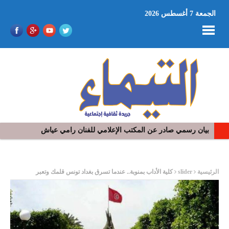
الجمعة 7 أغسطس 2026
في افتتاح مهرجان بومخلوف الدولي: رؤوف ماهر يتالق و يشد الجمهور 
ر
الرئيسية
slider
كلية الأداب بمنوبة.. عندما تسرق بغداد تونس قلمك وتعبر