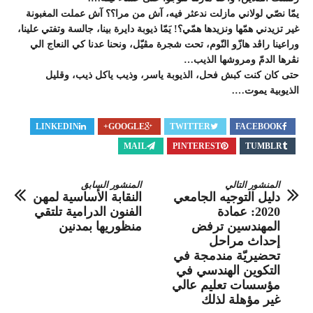
يمّا نصّي لولاني مازلت ندعثر فيه، آش من مرا؟؟ آش عملت المغبونة
غير تزيدني همّها ونزيدها همّي؟! يَمّا ذيوبة دايرة بينا، جالسة وتفتي علينا،
وراعينا راڨد هازّو النّوم، تحت شجرة مڨيّل، ونحنا عدنا كي النعاج الي
نڨرها الدمّ ومروشها الذيب…
حتى كان كنت كبش فحل، الذيوبة ياسر، وذيب ياكل ذيب، وقليل
الذيوبية يموت….
LINKEDIN
GOOGLE+
TWITTER
FACEBOOK
MAIL
PINTEREST
TUMBLR
المنشور التالي
المنشور السابق
دليل التوجيه الجامعي
النقابة الأساسية لمهن
2020: عمادة
الفنون الدرامية تلتقي
المهندسين ترفض
منظوريها بمدنين
إحداث مراحل
تحضيريّة مندمجة في
التكوين الهندسي في
مؤسسات تعليم عالي
غير مؤهلة لذلك