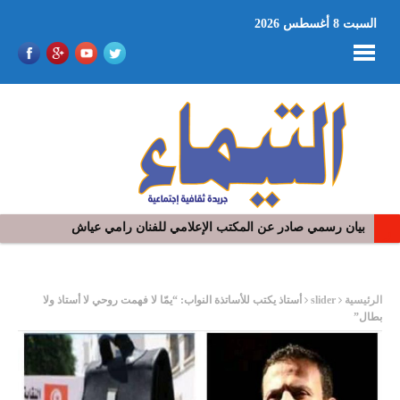
السبت 8 أغسطس 2026
بيان رسمي صادر عن المكتب الإعلامي للفنان رامي عياش
في افتتاح مهرجان بومخلوف الدولي: رؤوف ماهر يتالق و يشد الجمهور 
ر
الرئيسية
slider
أستاذ يكتب للأساتذة النواب: “يمّا لا فهمت روحي لا أستاذ ولا
بطال”