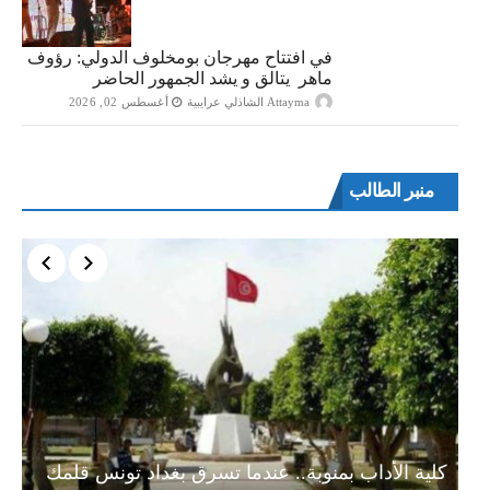
في افتتاح مهرجان بومخلوف الدولي: رؤوف
ماهر يتالق و يشد الجمهور الحاضر
Attayma الشاذلي عرايبية
أغسطس 02, 2026
منبر الطالب
ة…
كلية الأداب بمنوبة.. عندما تسرق بغداد تونس قلمك