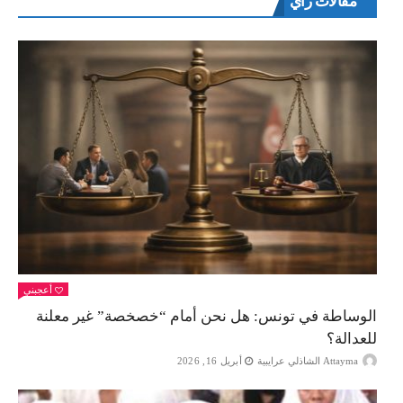
مقالات راي
أعجبني
الوساطة في تونس: هل نحن أمام “خصخصة” غير معلنة
للعدالة؟
Attayma الشاذلي عرايبية
أبريل 16, 2026