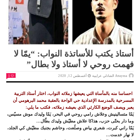
أستاذ يكتب للأساتذة النواب: “يمّا لا
فهمت روحي لا أستاذ ولا بطال”
Attayma الشاذلي عرايبية
أغسطس 12, 2020
1
احساسا منه بالمأساة التي يعيشها زملائه النواب، اختار أستاذ التربية
المسرحية بالمدرسة الإعدادية حي الواحة بالعقبة محمد البرهومي أن
يعبر ويصف الوضع الكارثي الذي بعيشه زملائه، فكتب ما يلي:
يَمّا متسالينيش وعلاش رامي روحي في البحر، يَمّا وليدك موش مسيّس،
وما دار بحتّى حزب، هذاكا علاش مطيّش وليدك بطّال…
يَمّا راني كبرت، شعري بياض وصلُعت، وحاشم بجنبك مطيّش كي الجلد،
لا نهار خدمت…