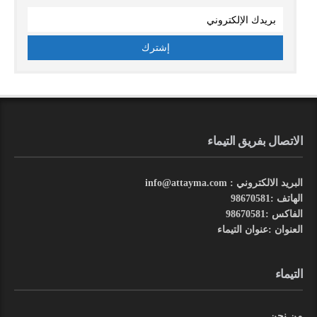
الاتصال بفريق التيماء
البريد الالكتروني : info@attayma.com
الهاتف :98670581
الفاكس :98670581
العنوان :عنوان التيماء
التيماء
من نحن