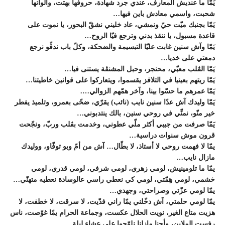
يَمّا ما عنديش المعارف، عندي جرد شهادة، حروفها بهتت، وألوانها
شحبت، واسمي معادش باين فيها…
يَمّا بجنبك ميّت حيّ ونمشي، عاد خليني نشڨّ البحور، يا نموت على
قاعدة مسبول، يا ننقذ بدني وترجع فيّا الروح…
يَمّا وآش سنين غابت عليّا التبسيمة والضحكة، وكلّ باب ندڨّو نرجع
دمعتي على خديا…
يَمّا الڨلب معبّي، محنجر، وحبل المشنڨة يستنى فيا…
يَمّا ريتهم بعينيا في التلافز يقسموا، ويتعاركوا على قوانين خاطيتنا…
يَمّا عمرهم ما حسّوا بينا، وآخر همّهم الزوالي….
يَمّا وليدك آش عدّا سنين نايب (نائب) يقرّي، ضحّى بعمرو، وتلميذ يفطر
خير منّو، نمنِّي في روحي سنين، بالك ينتدبوني…
يَمّا صرفت من جيبي أكثر ملّي عطوني، وخدمت بڨلب وربّ، ونجّحت
قرون موش سنوات دراسية…
يمّا لا فهمت روحي لا أستاذ، لا بطّال… آش من أمّ وبو توفّاو، ووليدك
مازال نايب…
يمّا ما تلومينيش، لومي زهري، لومي شرفي، لومي قدري، لومي
خشمي، لومي هِمّتي، لومي كي نعطي راسي عالوسادة نعطيه متهنّي…
يمّا لومي عزّتي وصراحتي، وجهدي…
يمّا لومي حلمتي، آش دخّلني يمّا راني فدّيت، لا سرقت، لا خطفت، لا
هزيت متاع الغير، نويت الحلال عكست، وجماعة الحرام يمّا غوّصت، ناس
رفست الملاين، وأحنا مازلنا نلوّجوا على عشاء ليلة….