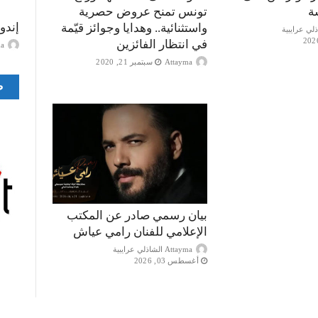
ة
تونس تمنح عروض حصرية
إندو
واستثنائية.. وهدايا وجوائز قيّمة
في انتظار الفائزين
ayma
Attayma
سبتمبر 21, 2020
ص
بيان رسمي صادر عن المكتب
الإعلامي للفنان رامي عياش
Attayma الشاذلي عرايبية
أغسطس 03, 2026