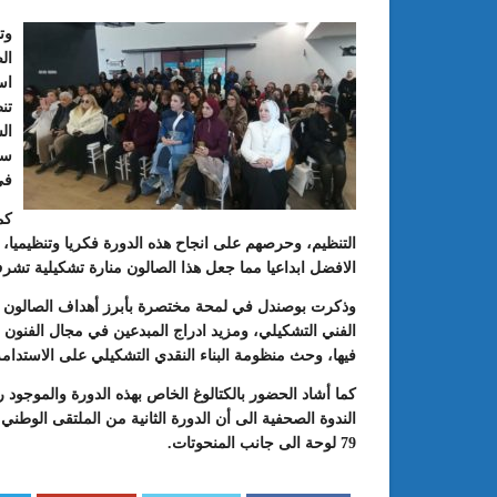
وت
ال
اس
تن
ال
سل
في
كم
التنظيم، وحرصهم على انجاح هذه الدورة فكريا وتنظيميا، و
الافضل ابداعيا مما جعل هذا الصالون منارة تشكيلية تشرف
وذكرت بوصندل في لمحة مختصرة بأبرز أهداف الصالون الو
الفني التشكيلي، ومزيد ادراج المبدعين في مجال الفنون ال
فيها، وحث منظومة البناء النقدي التشكيلي على الاستدا
كما أشاد الحضور بالكتالوغ الخاص بهذه الدورة والموجود ر
79 لوحة الى جانب المنحوتات.