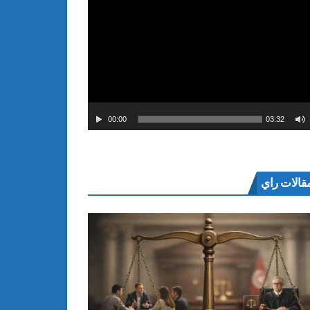
00:00
03:32
قالات راي