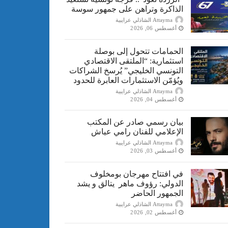
الذاكرة وتراهن على جمهور سوسة
Attayma الشاذلي عرايبية
أغسطس 06, 2026
الحمامات تتحول إلى بوصلة
استثمارية: “الملتقى الاقتصادي
التونسي الخليجي” يُرسخ الشراكات
ويُؤمّن الاستثمارات العابرة للحدود
Attayma الشاذلي عرايبية
أغسطس 04, 2026
بيان رسمي صادر عن المكتب
الإعلامي للفنان رامي عياش
Attayma الشاذلي عرايبية
أغسطس 03, 2026
في افتتاح مهرجان بومخلوف
الدولي: رؤوف ماهر يتالق و يشد
الجمهور الحاضر
Attayma الشاذلي عرايبية
أغسطس 02, 2026