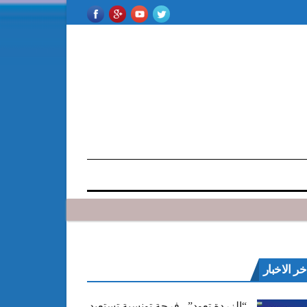
خر الاخبار
“الزردة تعود”.. فرجة تونسية تستعيد