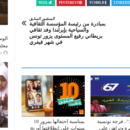
MAIL
PINTEREST
TUMBLR
LINKEDI
المنشور السابق
بمبادرة من رئيسة المؤسسة الثقافية
والسياحية بإيرلندا وفد ثقافي
بريطاني رفيع المستوى يزور تونس
الوس
في شهر فيفري
معلن
ayma
”.. فرجة تونسية
بمناسبة احتفالها بمرور 10
كرة وتراهن على
سنوات على انطلاقتها أورنج