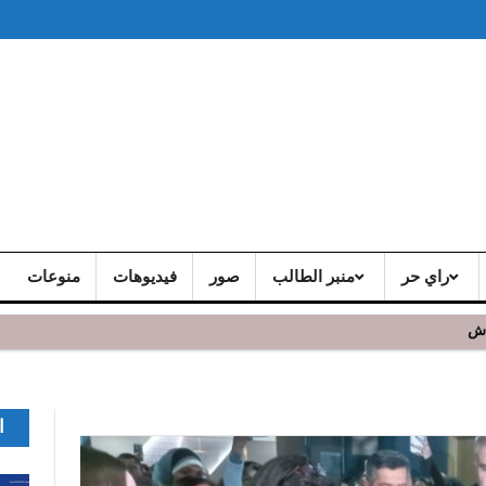
راي حر
منبر الطالب
صور
فيديوهات
منوعات
اش
ا