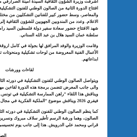
افتتاح الدورة الثانية من الصالون الوطني للفنون التشكيل
والمعاصر، وسط حضور كبير للفنانين التشكليين من مختلف 
الاعلام. وعدد من المندوبين الجهوبين للشؤون الثقافية إلى
شهد الافتتاح حضور سعادة سفير دولة فلسطين السيد را
سلطنة عمان السيد هلال بن عبد الله السناني.
وقامت الوزيرة والوفد المرافق لها بجولة في كامل اروقة
الأعمال الفنية المعروضة من لوحات تشكيلية ومنحوتات ت
ابداعاتهم.
لقاءات وورشات
: الدورة 24 للمعرض الجامعي تحت
عبد الستار الخليفي: مهم جدا أن يتو
طريقك إلى التميّز”
الملتقى الدولي الحسين بوزيان للم
الجامعي بوجودي أو بدونه
فيفري 2026 ويناقش موضوع “الملكية الفكرية في مجال الفنون البصرية”.
كما ينظم الصالون الوطني للفنون التشكيلية في دورته الث
الصالون، وهما ورشة الرسم تأطير سلاف مبروك ونسرين ا
قراني ومحمد علي الدرويش. هذا إلى جانب يوم تحسيسي للتعريف 
الص