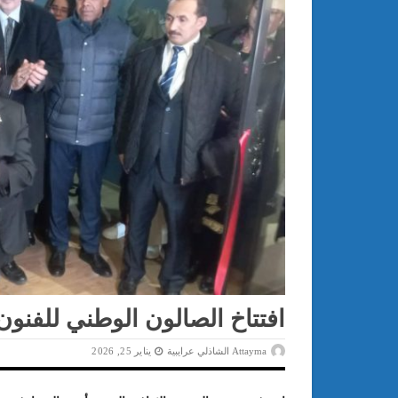
افتتاخ الصالون الوطني للفنون
Attayma الشاذلي عرايبية
يناير 25, 2026