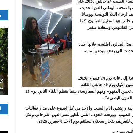
اشرفت وزيرة الشؤون الثقافية السيدة أمينة الصرارفي مساء السبت 24 جانفي 2026, على
ية بالمتحف الوطني للفن الحديث
م
ارجاء البلاد التونسية ووسائل
 جانب هيئة تنظيم الصالون. كما
مي القادومي وسعادة سفير
 هذا الصالون اطلعت خلالها على
حدثت الى بعض مبدعيها مثمنة
اصل
ويتواصل الصالون الوطني للفنون التشكيلية في دورته الثانية إلى غاية يوم 24 فيفري 2026,
سرح
المسرح الجامعي يقود رواده إلى الملتقيات
كل
والى جانب المعرض تتضمن برمجة هذه الدورة لقاءين مهمين الاول يوم 30 جانفي القادم
الدولية…التجربة العمانية نموذجا
تو
ويناقش هذا اللقاء “راهن الممارسة التشكيلية في تونس.. تحيين المفهوم وفهم الممارسة، بينما ينتظم اللقاء الثاني يوم 13
مشغ
ا
انية ورشتين ايام السبت والاحد من كل اسبوع على مدار فعاليات
الفيدي
لحبيب، وورشة الخزف الفني تأطير نصر الدين الفرحاتي وبلال
بفخار سجنان سيلتئم يوم الاحد 8 فيفري 2026.
الون دوري…