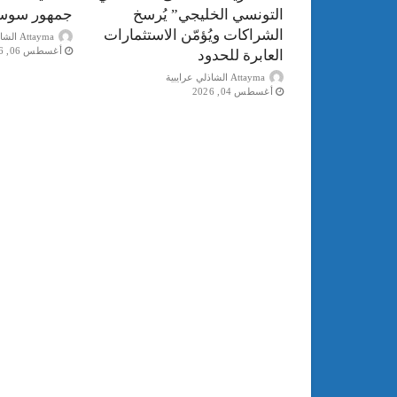
التونسي الخليجي” يُرسخ
جمهور سوس
الشراكات ويُؤمّن الاستثمارات
Attayma الشاذلي عرايبية
أغسطس 06, 2026
العابرة للحدود
Attayma الشاذلي عرايبية
أغسطس 04, 2026