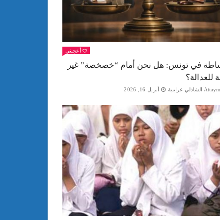
أعجبني
اطة في تونس: هل نحن أمام “خصخصة” غير
ة للعدالة؟
Att الشاذلي عرايبية
أبريل 16, 2026