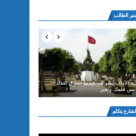
نبر الطالب
ية الأداب بمنوبة.. عندما تسرق بغداد
نس قلمك وتعبر
ل
لشارع يتكلم
و