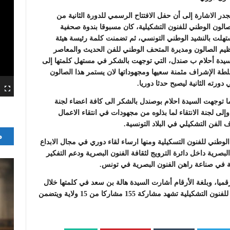
جدر الاشارة إلى أن حفل الافتتاح الرسمي للدورة الثانية من
صالون الوطني للفنون التشكيلية، كان مسبوقا بندوة صحفية
تهلت بالنشيد الوطني التونسي، ثم تضمنت كلمة رئيسة هيئة
ظيم الصالون ومديرة المتحف الوطني للفن الحديث والمعاصر
سيدة أحلام ب صندل، التي توجهت بالشكر في مستهل كلمتها إلى
طة الإشراف مثمنة سعيها ومجهوداتها لان يستمر هذا الصالون
 دورته الثانية ليصبح حدثا دوريا.
ا توجهت السيدة احلام بوصندل بالشكر الى كافة اعضاء لجنة
إلى لجنة الانتقاء لما بذلوه من مجهودات في انتقاء الاعمال
 الفن التشكيلي في البلاد التونسية.
م
طني للفنون التسكيلية ومنها ارساء لقاء دوري في مجال الابداع
بصرية داخل دائرة الترويج لثقافة الفنون البصرية ودعم التفكير
مة في صناعة راهن الفنون البصرية في تونس.
قميا، وبلغة الأرقام أشارت السيدة هالة بن سعد في كلمتها خلال
الندوة الصحفية الى أن الدورة الثانية من الملتقى الوطني للفنون التشكيلية تشهد مشاركة 155 مشاركا من 15 ولاية ويتضمن