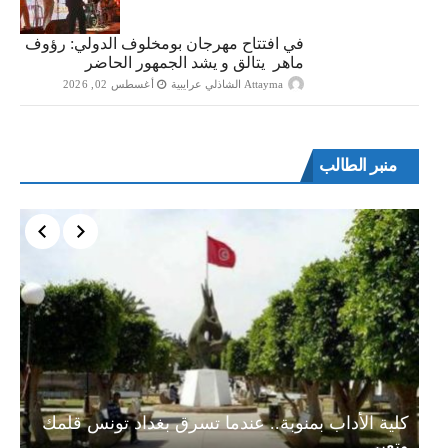
في افتتاح مهرجان بومخلوف الدولي: رؤوف
ماهر يتالق و يشد الجمهور الحاضر
Attayma الشاذلي عرايبية
أغسطس 02, 2026
منبر الطالب
ة…
كلية الأداب بمنوبة.. عندما تسرق بغداد تونس قلمك
وتعبر