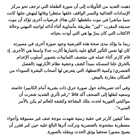
ذهبت العديد من التأويلات إلى أن صورة الطفلة التي تزحف نحو مركز
الإمدادات الغذائية والنسر الواقف خلفها منتظرا وفاتها لينهش جثتها كانت
سببا مباشرا في موت ملتقطها. لكن هناك فرضيات أخرى تؤكد أن موت
صديقه المقرب “كين” بطريقة مأساوية أثناء أدائه لواجبه المهني وحالة
الاكتئاب التي كان يمرّ بها هي التي أودت بحياته.
ربما ما يؤكد مدى صحة هذه الفرضية وجود صورة أخرى في مسيرته
كان لها نفس التأثير البالغ عليه باعتبارها أثارت جدلا واسعا هي الأخرى. إذ
قام كارتر أثناء عمله في منتصف الثمانينات بتصوير أسلوب الإعدام
بالحرق علنا لتمسكه بمبدأ كشف وحشية نظام الأبارتهيد (الفصل
العنصري) وكمية الاضطهاد التي يتعرض لها أصحاب البشرة السوداء من
السكان مقارنة بالبيض.
وفي أحد تصريحاته حول صورة حرق ذات بشرية أمام الكاميرا خاصته
وسعيه لنقلها إلى الصحف أكد قائلا “رغم تأثري الشديد شعرت أن
مواكبتي الفورية لحدث بتلك البشاعة وكشفه للعالم لم يكن بالأمر
السيء”.
نشأ كيفين كارتر في حقبة زمنية شهدت موجة عنف غير مسبوقة وأجواء
مضطربة مشحونة بالعنصرية وتركت أثرها البالغ عليه حين كبر فقرر أن
يصبح مصورا صحفيا يوثق الحدث وينقله بالصورة.