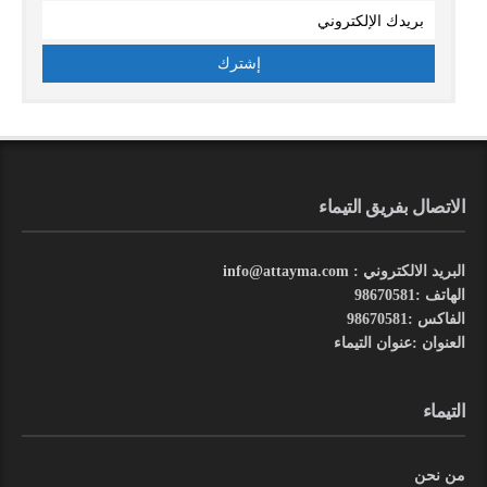
الاتصال بفريق التيماء
البريد الالكتروني : info@attayma.com
الهاتف :98670581
الفاكس :98670581
العنوان :عنوان التيماء
التيماء
من نحن