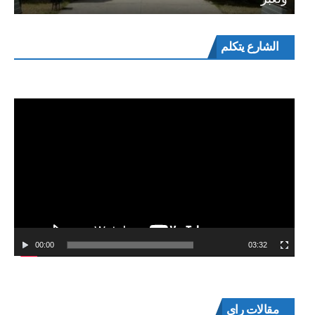
مشغل
الشارع يتكلم
الفيديو
00:00
03:32
مقالات راي