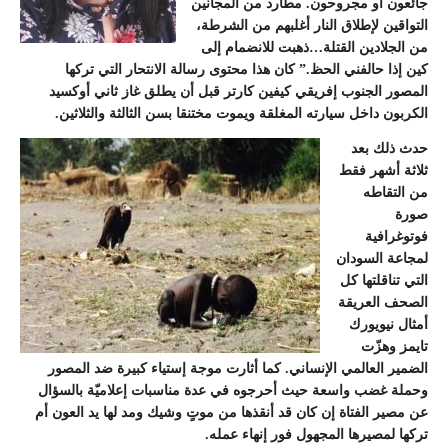
جائعون أو مجروحون. مطارد من المجانين
التواقين لإطلاق النار أغلبهم من الشرطة،
من الجلادين القتلة…ذهبت للانضمام إلى
كين إذا حالفني الحظ.” كان هذا محتوى رسالة الانتحار التي تركها
المصور الجنوب إفريقي كيفين كارتر قبل أن يطلق غاز ثاني أوكسيد
الكربون داخل سيارته المغلقة ويموت مختنقا بسن الثالثة والثلاثين.
حدث ذلك بعد
ثلاثة أشهر فقط
من التقاطه
صورة
فوتوغرافية
لمجاعة السودان
التي تناقلتها كل
الصحف العريقة
أمثال نيويورك
تايمز وهزّت
الضمير العالمي الإنساني. كما أثارت موجة إستياء كبيرة ضد المصور
وحملة غضب واسعة حيث أحرجوه في عدة مناسبات إعلاميّة بالسؤال
عن مصير الفتاة إن كان قد أنقذها من موتٍ وشيك ومد لها يد العون أم
تركها لمصيرها المجهول فور إنهاء عمله.