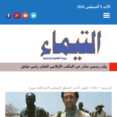
الأحد 9 أغسطس 2026
بيان رسمي صادر عن المكتب الإعلامي للفنان رامي عياش
في افتتاح مهرجان بومخلوف الدولي: رؤوف ماهر يتالق و يشد الجمهور 
ر
الرئيسية
slider
كيفين كارتر: المصوّر الصحفي الذي قتلته صورة