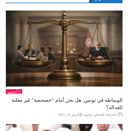
أعجبني
الوساطة في تونس: هل نحن أمام “خصخصة” غير معلنة
للعدالة؟
Attayma الشاذلي عرايبية
أبريل 16, 2026