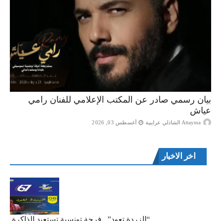
بيان رسمي صادر عن المكتب الإعلامي للفنان رامي
عياش
Attayma الشاذلي عرايبية
أغسطس 03, 2026
اخر الاخبار
“الزردة تعود”.. فرجة تونسية تستعيد الذاكرة