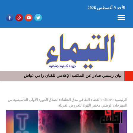
الأحد 9 أغسطس 2026
بيان رسمي صادر عن المكتب الإعلامي للفنان رامي عياش
في افتتاح مهرجان بومخلوف الدولي: رؤوف ماهر يتالق و يشد الجمهور 
ر
الرئيسية
slider
الفضاء الثقافي مدق الحلفاء: انطلاق الدورة الأولى التأسيسية من
المهرجان الوطني مختبر الهُواة للعروض الفرديّة