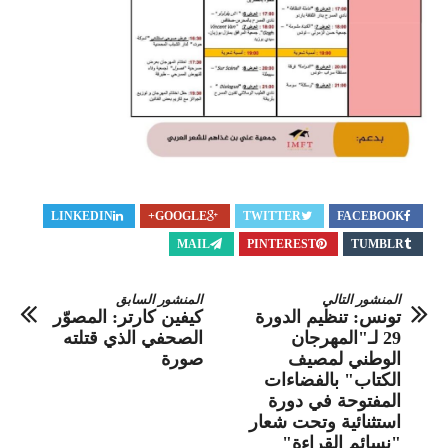
LINKEDIN
GOOGLE+
TWITTER
FACEBOOK
MAIL
PINTEREST
TUMBLR
المنشور التالي
المنشور السابق
تونس: تنظيم الدورة
كيفين كارتر: المصوّر
29 لـ"المهرجان
الصحفي الذي قتلته
الوطني لمصيف
صورة
الكتاب" بالفضاءات
المفتوحة في دورة
استثنائية وتحت شعار
"نسائم القراءة"