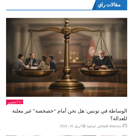
مقالات راي
أعجبني
الوساطة في تونس: هل نحن أمام “خصخصة” غير معلنة
للعدالة؟
Attayma الشاذلي عرايبية
أبريل 16, 2026