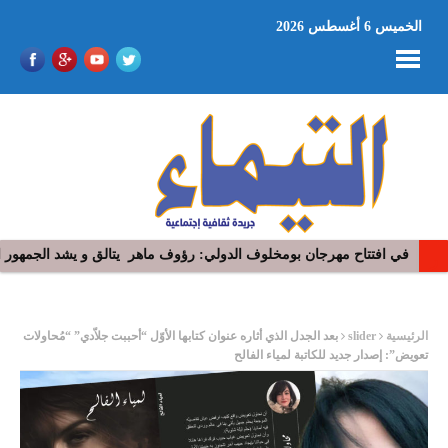
الخميس 6 أغسطس 2026
في افتتاح مهرجان بومخلوف الدولي: رؤوف ماهر يتالق و يشد الجمهور 
“​عذِّبيني”.. جديد رامي عياش: نوستالجيّا السبعينيات تعيد رسم أبعاد ال
ر
الرئيسية
slider
بعد الجدل الذي أثاره عنوان كتابها الأوّل “أحببت جلاّدي” “مُحاولات
تعويض”: إصدار جديد للكاتبة لمياء الفالح