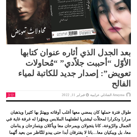
بعد الجدل الذي أثاره عنوان كتابها
الأوّل “أحببت جلاّدي” “مُحاولات
تعويض”: إصدار جديد للكاتبة لمياء
الفالح
Attayma الشاذلي عرايبية
فبراير 11, 2022
3
طوال فترة حملها كان يمضي معها أغلب أوقاته ويهتمّ بها كثيرا ويذهبان
مرارا وتكرارا لمحلاّت ليشتريا لطفلهما الملابس ويجهّزا له غرفة غاية في
الجمال والرّوعة، كانا يتجولان ويمرحان معا ويأكلان ويتمازحان و ينامان
معا، بل ويبكيان معا…باتا لا يفترقان أبدا حتى يبدو للنّاظر من بعيد أنّهما