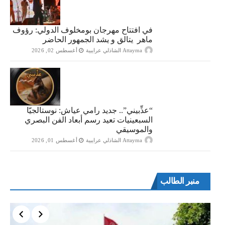
في افتتاح مهرجان بومخلوف الدولي: رؤوف
ماهر يتالق و يشد الجمهور الحاضر
Attayma الشاذلي عرايبية
أغسطس 02, 2026
“​عذِّبيني”.. جديد رامي عياش: نوستالجيّا
السبعينيات تعيد رسم أبعاد الفن البصري
والموسيقي
Attayma الشاذلي عرايبية
أغسطس 01, 2026
منبر الطالب