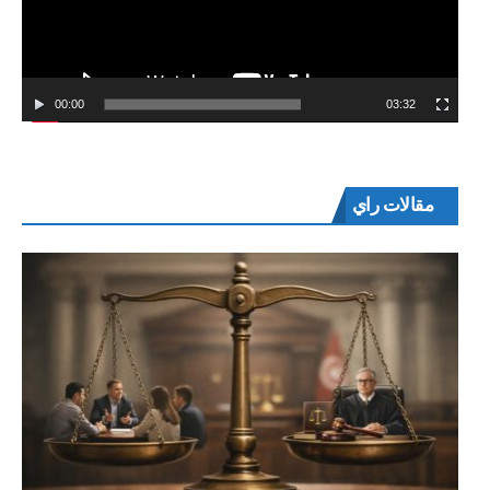
00:00
03:32
مقالات راي