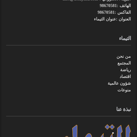
الهاتف :98670581
الفاكس :98670581
العنوان :عنوان التيماء
التيماء
من نحن
المجتمع
رياضة
اقتصاد
شؤون عالمية
منوعات
نبذة عنا