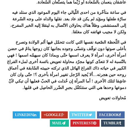
عاشقان ينعمان بالسّعادة أو رُبّما هما يتصنّعان السّعادة.
في ساعة متأخّرة من احدى اللّيالي جاء اليوم الموعود الذي ستلد فيه
سارّة طفلها ومؤيَد لم يكن قد عاد بعد. نقلها والداه على وجه السّرعة
إلى المستشفى وظلاّ هناك يحاولان الاتّصال به لينقلا إليه الخبر المفرح،
ولكن لا مجيب فهاتفه كان مغلقا.
في اللّحظة الصّعبة نفسها التي كانت تتحمّل فيها ألم الولادة وتصرخ
بأعلى صوتها دون توقّف وتتمنّى وجوده بجانبها كان زوجها ينامُ في حضن
امرأة أخرى، امرأة لا يعرف اسمها حتّى وبماذا كان سيهمّه اسمها ! فهي
بالنّسبة له لا تتعدّى كونها مجرّد محاولة تعويض بائسة أخرى لملء الفراغ
الكبير في حياته ذاك الفراغ الهائل الذي تركته حبيبته السّابقة في أعماق
روحه حين هجرته…ألا يُجيد الرّجل تغيير امرأة بأخرى ؟! حتّى وان كان
عاشِقا لتلك الأخرى ! أما المرأة إن خُذلت في الحبّ فعليها أن تبكي لأنّ
دموعها وحدها هي التي ستتكفّل بجبرِ الضّرر الحاصِل في قلبها.
مُحاولات تعويض
LINKEDIN
GOOGLE+
TWITTER
FACEBOOK
MAIL
PINTEREST
TUMBLR