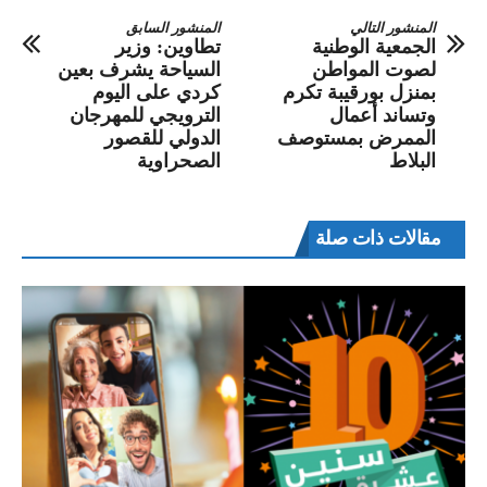
المنشور التالي
المنشور السابق
الجمعية الوطنية
تطاوين: وزير
لصوت المواطن
السياحة يشرف بعين
بمنزل بورقيبة تكرم
كردي على اليوم
وتساند أعمال
الترويجي للمهرجان
الممرض بمستوصف
الدولي للقصور
البلاط
الصحراوية
مقالات ذات صلة