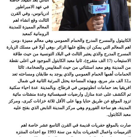
الثاني بعد الميلاد خاصة
في عهد الامبراطور
ادريانوس، وفي القرن
الثالث وقع انشاء اهم
المعالم المميزة للمدينة
الرومانية كمعبد
الكابيتول والمسرح المدرج والحمام العمومي وهي معالم مميزة
،ومن
اهم المعالم التي يمكن ان يطلع عليها الزائر ،وهي أولا في مسلك الزيارة
المسرح المدرج والذي يعتبر الثالث في البلاد التونسية من حيث طاقة
الاستيعاب (17 الف متفرج)، ثانيا معبد الكابتول الموجود في اعلى نقطة
من المدينة وهو معبد استثنائي من حيث المقاييس والضخامة، ثالثا
الحمامات أهمها الحمام العمومي والذي يوجد به طابقان ومساحته تعد
بـ12 الف متر مربع، وبهذه المساحة يحتل المرتبة الثانية في شمال
افريقيا بعد حمامات انطونيوس في قرطاج. وبالمدينة عدة احياء سكنية
تم الكشف على عدة منازل وارضيات فسيفسائية وعدة منشئات مائية
تزود الموقع عن طريق حنايا وبها على الأقل ثلاثة خزانات كبرى، ومركز
المدينة، هو ساحة الفوروم وهي مركز المدينة النابض الذي بفتح عليه
معبد الكابتول.
صارت بالموقع حفريات قديمة في القرن التاسع عشر خاصة اهم
الترميمات واعمال الحفريات بداية من سنة 1993 مع احداث المنتزه