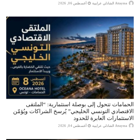
Attayma الشاذلي عرايبية
أغسطس 06, 2026
الحمامات تتحول إلى بوصلة استثمارية: “الملتقى
الاقتصادي التونسي الخليجي” يُرسخ الشراكات ويُؤمّن
الاستثمارات العابرة للحدود
Attayma الشاذلي عرايبية
أغسطس 04, 2026