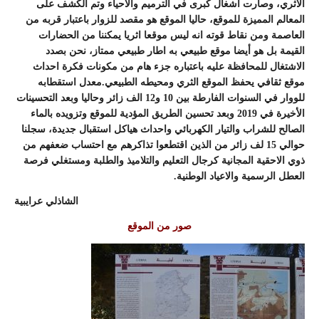
الاثري، وصارت اشغال كبرى في الترميم والاحياء وتم الكشف على
المعالم المميزة للموقع، حاليا الموقع هو مقصد للزوار باعتبار قربه من
العاصمة ومن نقاط قوته انه ليس موقعا اثريا يمكننا من الحضارات
القيمة بل هو أيضا موقع طبيعي به اطار طبيعي ممتاز، نحن بصدد
الاشتغال للمحافظة عليه باعتباره جزء هام من مكونات فكرة احداث
موقع ثقافي يحفظ الموقع الثري ومحيطه الطبيعي.معدل استقطابه
للووار في السنوات الفارطة بين 10 و12 الف زائر وحاليا وبعد التحسينات
الأخيرة في 2019 وبعد تحسين الطريق المؤدية للموقع وتزويده بالماء
الصالح للشراب والتيار الكهربائي واحداث هياكل استقبال جديدة، سجلنا
حوالي 15 لف زائر من الذين اقتطعوا تذاكرهم مع احتساب ضعفهم من
ذوي الاحقية المجانية كرجال التعليم والتلاميذ والطلبة ومستغلي فرصة
العطل الرسمية والاعياد الوطنية.
الشاذلي عرايبية
صور من الموقع