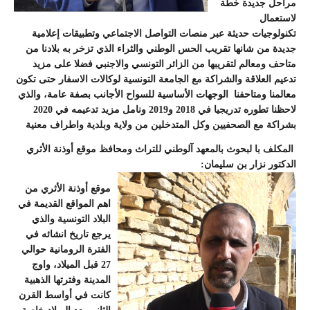
مراحل جديدة خطة
لاستعمال
تكنولوجيات حديثة عبر منصات التواصل الاجتماعي وتطبيقات إعلامية
جديدة من شانها تقريب الحس الوطني والثراء الذي تزخر به بلادنا من
متاحف ومعالم لتقريبها من الزائر التونسي والاجنبي فضلا على مزيد
تدعيم العلاقة والشراكة مع الجامعة التونسية لوكالات الاسفار حتى تكون
معالمنا ومتاحفنا الوجهات الأساسية للسواح الأجانب بصفة عامة، والذي
لاحظنا تطوره تدريجيا في 2018 و2019 ونامل مزيد تدعيمه في 2020
بشراكة مع الصحفيين وكل المتدخلين من ولاية وبلدية واطراف معنية
المكلف با لبحوث بالمعهد آلوطني للتراث ومحافظ موقع أوذنة الأثري
الدكتور نزار بن سليمان:
موقع أوذنة الأثري من
اهم المواقع القديمة في
البلاد التونسية والذي
يرجع تاريخ انشائه في
الفترة الرومانية حوالي
27 قبل الميلاد، واوج
المدينة وفترتها الذهبية
كانت في أواسط القرن