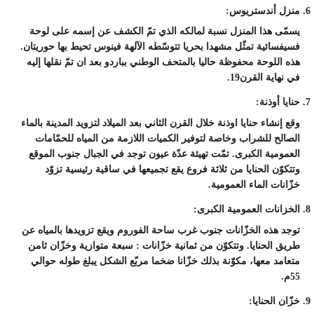
منزل أندستريوس:
يسمّى هذا المنزل نسبة لمالكه الذي تمّ الكشف عن إسمه على لوحة
فسيفسائية تمثّل مشهدا بحريا تتوسّطه الآلهة فينوس تحيط بها حوريتان.
هذه اللوحة محفوظة حاليا بالمتحف الوطني بباردو بعد ان تمّ نقلها إليه
في نهاية القرن19.
حنايا أوذنة:
وقع إنشاء حنايا اوذنة خلال القرن الثاني بعد الميلاد لتزويد المدينة بالماء
الصالح للشراب وخاصة لتوفير الكميات اللازمة من المياه للحمّامات
العمومية الكبرى. تمّت تهيئة عدّة عيون توجد في الجبال جنوب الموقع
وتتكوّن الحنايا من ثلاثة فروع يقع تجميعها في ساقية رئيسية تزوّد
خزّانات الماء العمومية.
الخزانات العمومية الكبرى:
توجد هذه الخزّانات جنوب غرب ساحة الفوروم ويقع تزويدها بالمياه عن
طريق الحنايا. وتتكوّن من ثمانية خزّانات : سبعة متوازية وخزّان ثامن
متعامد معها، مكوّنة بذلك خزّانا ضخما مربّع الشكل يبلغ طوله حوالي
55م.
خزّان الحنايا: