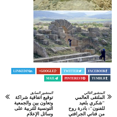
LINKEDIN
GOOGLE+
TWITTER
FACEBOOK
MAIL
PINTEREST
TUMBLR
المنشور التالي
المنشور السابق
الملتقى العالمي
توقيع اتفاقية شراكة
"شكري بلعيد
وتعاون بين والجمعية
للفنون": بادرة روح
التونسية للتربية على
من فناني الجرافتي
وسائل الإعلام