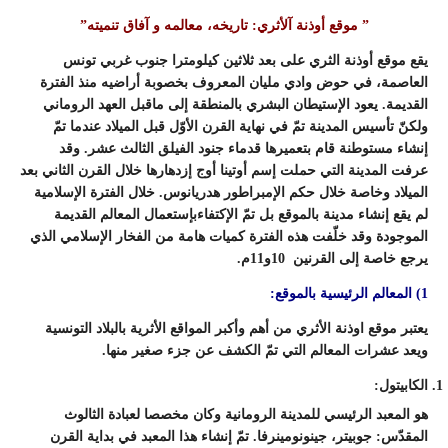
” موقع أوذنة
آلأثري: تاريخه، معالمه و آفاق تنميته”
يقع موقع أوذنة الثري على بعد ثلاثين كيلومترا جنوب غربي تونس
العاصمة، في حوض وادي مليان المعروف بخصوبة أراضيه منذ الفترة
القديمة. يعود الإستيطان البشري بالمنطقة إلى ماقبل العهد الروماني
ولكنّ تأسيس المدينة تمّ في نهاية القرن الأوّل قبل الميلاد عندما تمّ
إنشاء مستوطنة قام بتعميرها قدماء جنود الفيلق الثالث عشر. وقد
عرفت المدينة التي حملت إسم أوتينا أوج إزدهارها خلال القرن الثاني بعد
الميلاد وخاصة خلال حكم الإمبراطور هدريانوس. خلال الفترة الإسلامية
لم يقع إنشاء مدينة بالموقع بل تمّ الإكتفاءبإستعمال المعالم القديمة
الموجودة وقد خلّفت هذه الفترة كميات هامة من الفخار الإسلامي الذي
يرجع خاصة إلى القرنين 10و11م.
1) المعالم الرئيسية بالموقع:
يعتبر موقع اوذنة الأثري من أهم وأكبر المواقع الأثرية بالبلاد التونسية
ويعد عشرات المعالم التي تمّ الكشف عن جزء صغير منها.
الكابيتول:
هو المعبد الرئيسي للمدينة الرومانية وكان مخصصا لعبادة الثالوث
المقدّس: جوبيتر، جينونومينرفا. تمّ إنشاء هذا المعبد في بداية القرن