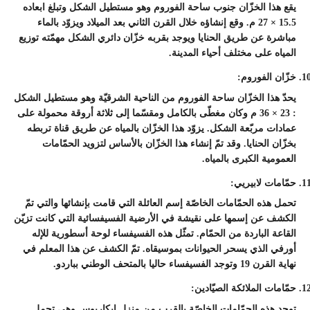
يقع هذا الخزّان جنوب ساحة الفوروم وهو مستطيل الشكل وتبلغ ابعاده
15.5 × 27 م. وقع إنشاؤه خلال القرن الثاني بعد الميلاد ويزوّد بالماء
مباشرة عن طريق الحنايا ويوجد بقربه خزّان دائري الشكل مهمّته توزيع
المياه على مختلف أحياء المدينة.
خزّان الفوروم:
يحدّ هذا الخزّان ساحة الفوروم من الناحية الشرقيّة وهو مستطيل الشكل
: 23 × 36 م وكان مغطّى بالكامل ومقسّما إلى ثلاثة أروقة محمولة على
عمادات مربّعة الشكل. يزوّد هذا الخزّان بالمياه عن طريق قناة تربطه
بخزّان الحنايا. وقد تمّ إنشاء هذا الخزّان بالأساس لتزويد الحمّامات
العمومية الكبرى بالمياه.
حمّامات لابيريي:
تحمل هذه الحمّامات الخاصّة إسم العائلة التي قامت بإنشائها والتي تمّ
الكشف عن إسمها على نقيشة في الأرضية الفسيفسائية التي كانت تزيّن
القاعة الباردة من الحمّام. تمثّل هذه الفسيفساء لوحة أسطورية للإله
أورفي الذي يسحر الحيوانات بموسيقاه. تمّ الكشف عن هذا المعلم في
نهاية القرن 19 وتوجد الفسيفساء حاليا بالمتحف الوطني بباردو.
حمّامات الملائكة الصيّادين:
توجد هذه الحمّامات الخاصّة بالقرب من منزل إيكاريوس وهي تحمل