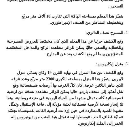
التسخين.
يتميّز هذا المعلم بمساحته الهامّة التي تقارب 10 آلاف متر مربّع
وبتخطيطه المتناظر من الصنف الإمبراطوري.
المسرح نصف الدائري:
وقع الكشف جزئيا عن هذا المعلم الذي كان مخصّصا للعروض المسرحية
وللخطابة والشعر. حاليّا يمكن للزائر مشاهدة الركح والمداخل المخصّصة
للمتفرّجين بينما لم يقع الكشف بعد عن المدارج.
منزل إيكاريوس:
وقع الكشف عن هذا المنزل في نهاية القرن 19 وكان يسمّى منزل
لابيريي. يتميّز هذا المنزل بمساحته الكبرى 2300 متر مربّع وعدد غرفه
الذي يناهز الثلاثين غرفة. كان كلّ الغرف بها أرضيات فسيفسائية وقع
نقل أهمّها إلى متحف باردو. حاليا يمكن للزائر مشاهدة نسخة من ارضية
فسيفسائية كانت تمثل مشهدا من الحياة اليومية في ضيعة رومانية، بينما
تمّ إنجاز نسخة لأرضية فسيفائية لعتبة مؤديّة إلى قاعة الإستقبال وتمثّل
مشهدا للصيد بالمطاردة في حين إزدانت أرضية القاعة بفسيفساء تجسّد
عمليّة قطاف العنب تتوسطها لوحة تمثل هبة العنب من ديونيزوس إله
الخمر إلى الملك إيكاريوس.