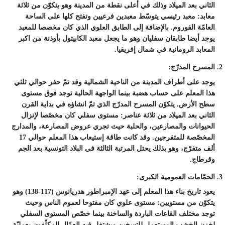
الثاني بعد الميلاد وذلك في أعلى نقطة من المدينة وهو يتكوّن من ثلاثة
معابد: معبد رئيسي يتوسّط معبدين فرعيين وتفتح كلها على الساحة
العامّة الفوروم. بالإضافة إلى الطابق العلوي الذي كان مخصصا للمعبد
يوجد أيضا طابقان سفليان وهو ما يجعل معبد الكابيتول بأوذنة من اكبر
المعابد الرومانية في شمال إفريقيا.
المسرح المدرّج:
يوجد على أطراف المدينة من الناحية الشمالية وقد تمّ حفر حوالي ثلثي
هذا المعلم على حساب هضبة بينما الواجهة الحالية توجد فوق مستوى
سطح الأرض. يتكوّن المسرح المدرّج الذي تمّ انشاؤه في بداية القرن
الثاني بعد الميلاد من ثلاثة عناصر: مستوى سفلي كان مخصّصا لإنزال
الحيوانات والمصارعين، والحلبة حيث تجري عروض المصارعة، والمدارج
المخصّصة للمتفرجين. وقد كانت طاقة إستيعاب هذا المعلم حوالي 17
ألف متفرّج، وهو بذلك يحتل المرتبة الثالثة في البلاد التونسية بعد الجم
وقرطاج.
الحمّامات العمومية الكبرى:
يعود تاريخ بناء هذا المعلم إلى عهد الإمبراطور هدريانوس (117-138) وهو
يتكوّن من مستويين: مستوى علوي كان مفتوحا لعموم الناس وحيث
توجد مختلف القاعات الباردة والساخنة بينما خصّص المستوى السفلي
لخزن الخشب المستعمل للتسخين ويشتغل فيه العمّال المكلّفون بعمليّة