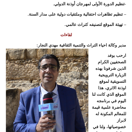
-تنظيم الدورة الأولى لمهرجان أوذنة الدولي.
– تنظيم تظاهرات احتفالية وملتقيات دولية على مدار السنة.
– تهيئة الموقع لتصنيفه كتراث عالمي.
لقاءات
مدير وكالة احياء التراث والتنمية الثقافية مهدي النجار:
ارحب بوفد
الصحفيين الكرام
الذين شرفونا بهذه
الزيارة الترويجية
التسويقية لموقع
اوذنة الاثري، هذا
الموقع الذي كانت لنا
اليوم في برنامجه
محاضرة علمية قيمة
للمعالم المكونة له
لابراز
خصوصياتها،
ولنا في