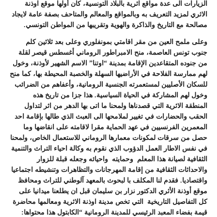
الزيارات الى عدة مواقع اثرية بالبلاد التونسية، كان أولها موقع اوذنة
الاثري لمزيد التعريف به وبالمواقع والمعالم والمتاحف بصفة عامة لايجاد
مصالحة مع التاريخ والذاكرة والهوية وتقريبها من المواطن التونسي.
وعلى ملمح العين من مقر اقامتي بمونفلوري وعلى بعد ثلاثين كلم
جنوب تونس العاصمة، منح الامبراطور الروماني أغسطس قيصر لقلة
من جنوده المتقاعدين الإقامة بمدينة “اوتنا” الاسم الشهير لأوذنة، وخول
لهم ممارسة الفلاحة في الأراضيها السهلة والخصبة المحيطة بها، كما منح
للسكان الأصليين لمستعمرته الجنسية الرومانية، وأعفاهم من الضرائب
وخول لهم المشاركة في الحياة السياسية. هذا جزا من تاريخ هذه
المنطقة الاثرية التي قصدناها ولمحنا ما اتى بها الدهر من اثر لتداول
الحقب والحضارات في تغيير لملامحها الى العبث الذي طالها بإقامة احد
المعمرين الفرنسيين في عهد الحماية مقرا لاقامته على انقاضها وما
حصل من سرقات لمكونات معمارها الروماني للاستعمال الخاص، ولمحنا
في نفس الاطار العمل الدؤوب الذي نقوم به وكالة احياء التراث والتنمية
الثقافية لصيانة هذا المعلم وحمايته واحيائه وجعله قبلة للزوار
والاحداثات الثقافية من إقامة المهرجانات والتظاهرات وتنشيطه اجتماعيا
واقتصاديا. فقدم لنا المكلف با لبحوث بالمعهد آلوطني للتراث ومحافظ
موقع أوذنة الأثري الدكتور نزار بن سليمان قبل ان يطلعنا ميدانيا على
كل التفاصيل التاريخية التي تخص مدينة اوذنة الاثرية ومعالمها محاضرة
قيمة بفضاء المعبد الرئيسي للمدينة الرومانية “الكابتول هذا محتواها: