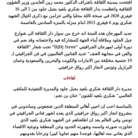
افتتحت بمدينة الثقافة باشراف الدكتور محمد زين العابدين وزير الشؤون
الثقافية وانتظمت بدار الثقافة شكري بلعيد بجبل جلود من 5 الى 16
فيفري 2020 في نسخة ثالثة محليا والتي تتزامن مع ذكرى اغتيال الشهيد
شكري يوم 6 فيفري 2013 امام منزله بالمنزه السادس بالعاصمة.
جديد المهرجان هذه السنة انه خرج من سوار دار الثقافة الى شوارع
جبل الجلود وملاقاة أبناء الجهة للمشاركة فيه ولاحتضانه وقد ضم في
دورة أولى لمهرجان الجرافيتي “DjDj Street” تحت شعار “الثقافة
والفن في مجابهة العنف” عديد الفنانين العالميين في فن الجرافيتي لـ
19 جنسية مختلفة من الامارات والكويت والبحرين والسعودية وعمان
البرازيل وتونس لانجاز اكبر رواق جرافيتي.
لقاءات
مديرة دار الثقافة شكري بلعيد بجبل جلود والمديرة التنفيذية للملتقى
العالمي” شكري بلعيد للفنون” حنان بن نجم:
بالمناسبة احب ان احيي أهالي المنطقة الذين شجعوني وساندوني في
مشروع انجاز اكبر رواق جرافيتي الذي يعده اشهر فناني الجرافيتي في
تونس وفي العالم بعد ان اطلعناهم عن الشهيد شكري بلعيد الذي
تجاوزت صورته واسمه وشهرته الحدود وعن المنطقة ونوعية الاقصاء
الذي يعاني منه اهاليها، فوجدنا منهم تجاوبا كبيرا وترحابا بقدومهم