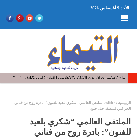
الأحد 9 أغسطس 2026
في افتتاح مهرجان بومخلوف الدولي: رؤوف ماهر يتالق و يشد الجمهور 
ر
الرئيسية
slider
الملتقى العالمي “شكري بلعيد للفنون”: بادرة روح من فناني
الجرافتي لمنطقة جبل جلود
الملتقى العالمي “شكري بلعيد
للفنون”: بادرة روح من فناني