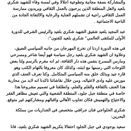
والمشاركة بصفة مجانية وتطوعية اجلالا وفي لمسة وفاء للشهيد شكري
بلعيد ولاهل المنطقة الذين يرحبون بالعمل الثقافي ويريدون ممارسة
العمل الثقافي راجية ان تشملهم العناية والرعاية والالتفاتة الجادة من
الناحية الاجتماعية .
عبد المجيد بلعيد شقيق الشهيد شكري بلعيد والرئيس الشرفي للدورة
الأولى للملتقى العالمي” شكري بلعيد للفنون”:
في هذه الدورة اردنا ان نخرج المهرجان من جانبه السياسي الضيق،
وعلاوة ان الشهيد شكري بلعيد رجل سياسة فهو أيضا شاعر ومسرحي
ومارس المسرح بنفس هذه دار الثقافة، ثم انه مغرم بالرسم ولنا بعض
اللوحات التي رسمها مع ابنته، وكذلك كان معروفا بالتهام الكتب وهو
قارء جيد وبذلك خلق منه السياسي المتكامل. وكنا نعرف العنف الذي
مورس عليه وادى لاعتياله، ومن خلال نقاشاتنا تاكدنا انه لابد من محاربة
هذا العنف بالثقافة والقلم والعلم، وانطلقنا في تصميم مشروعنا هذا
خاصة في منطقة جبل جلود، المنطقة الشعبية والتي تعيش مظاهر الفقر
والاحتياج والتهميش فكان تجاوب الأهالي واقبالهم ومشاركتهم غير متوقع.
شكري الحلواجي فنان جرافتي متخصص في الجداريات من مملكة
البحرين:
سعيد بوجودي في جبل الجلود احتفالا بتكريم الشهيد شكري بلعيد، فانا