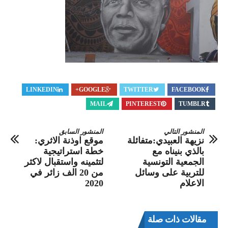
LINKEDIN
GOOGLE+
TWITTER
FACEBOOK
MAIL
PINTEREST
TUMBLR
المنشور التالي
المنشور السابق
نزيهة العبيدي:متفائلة
موقع اوذنة الاثري:
بالذي بنيناه مع
خطة استراتيجية
الجمعية التونسية
لتثمينه واستقبال لاكثر
للتربية على وسائل
من 20 الف زائر في
الاعلام
2020
مقالات ذات صلة