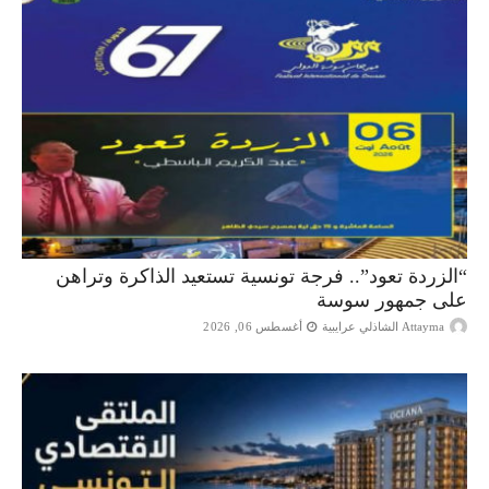
“الزردة تعود”.. فرجة تونسية تستعيد الذاكرة وتراهن
على جمهور سوسة
Attayma الشاذلي عرايبية
أغسطس 06, 2026