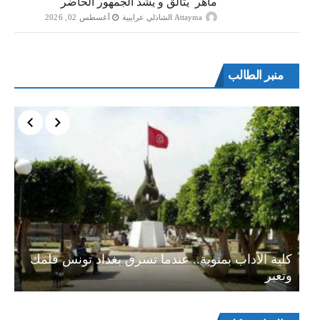
ماهر يتالق و يشد الجمهور الحاضر
Attayma الشاذلي عرايبية
أغسطس 02, 2026
منبر الطالب
ة…
كلية الأداب بمنوبة.. عندما تسرق بغداد تونس قلمك
وتعبر
مشغل