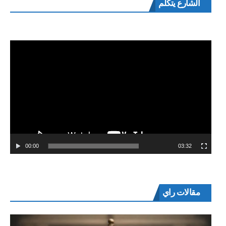
الشارع يتكلم
الفيديو
00:00
03:32
مقالات راي