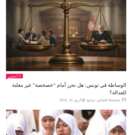
أعجبني
الوساطة في تونس: هل نحن أمام “خصخصة” غير معلنة
للعدالة؟
Attayma الشاذلي عرايبية
أبريل 16, 2026