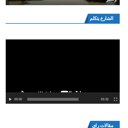
مشغل
الشارع يتكلم
الفيديو
00:00
03:32
مقالات راي