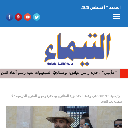
الجمعة 7 أغسطس 2026
“​عذِّبيني”.. جديد رامي عياش: نوستالجيّا السبعينيات تعيد رسم أبعاد ال
ر
الرئيسية
slider
في وقفة الحتجاجية الفنانون ومحترفو مهن الفنون الدرامية : لا
صمت بعد اليوم