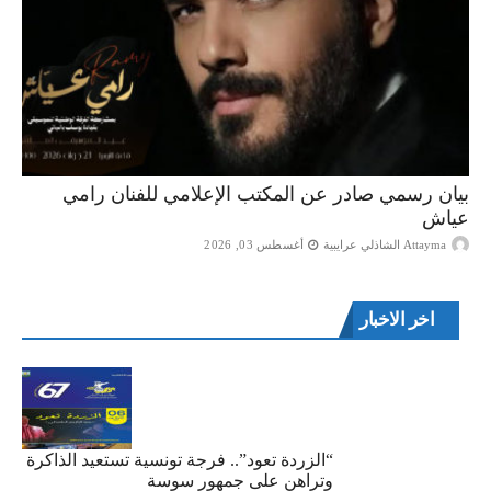
بيان رسمي صادر عن المكتب الإعلامي للفنان رامي
عياش
Attayma الشاذلي عرايبية
أغسطس 03, 2026
اخر الاخبار
“الزردة تعود”.. فرجة تونسية تستعيد الذاكرة
وتراهن على جمهور سوسة