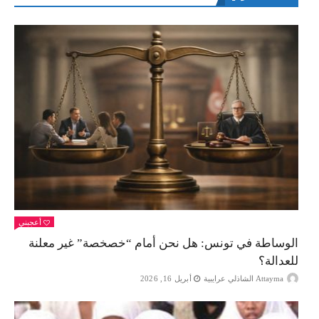
أعجبني
الوساطة في تونس: هل نحن أمام “خصخصة” غير معلنة
للعدالة؟
Attayma الشاذلي عرايبية
أبريل 16, 2026