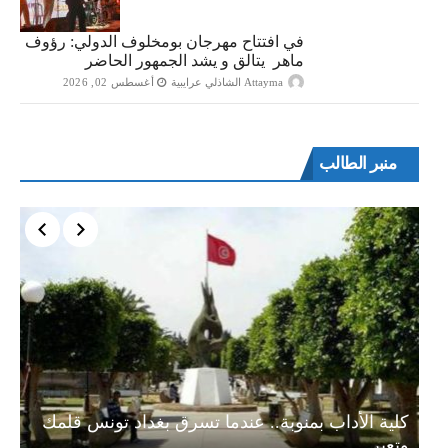
في افتتاح مهرجان بومخلوف الدولي: رؤوف
ماهر يتالق و يشد الجمهور الحاضر
Attayma الشاذلي عرايبية
أغسطس 02, 2026
منبر الطالب
ة…
كلية الأداب بمنوبة.. عندما تسرق بغداد تونس قلمك
وتعبر