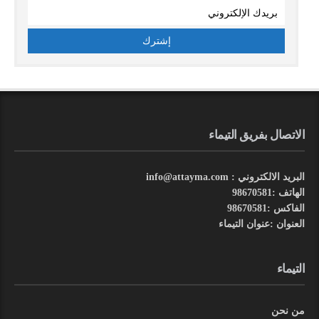
الاتصال بفريق التيماء
البريد الالكتروني : info@attayma.com
الهاتف :98670581
الفاكس :98670581
العنوان :عنوان التيماء
التيماء
من نحن