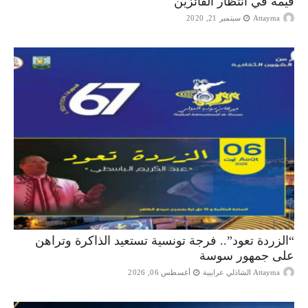
قيّمة في انتظار الفائزين
Attayma
سبتمبر 21, 2020
“الزردة تعود”.. فرجة تونسية تستعيد الذاكرة وتراهن
على جمهور سوسة
Attayma الشاذلي عرايبية
أغسطس 06, 2026