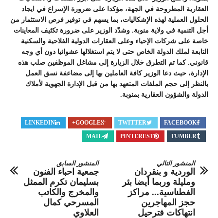
العقارية المطروحة في الجهة، مؤكدا على ضرورة الإسراع في ايجاد
الحلول العملية لهذه الإشكاليات، بما يسهم في توفير فرص الاستثمار من
أجل التنمية في ولاية منوبة. وشدّد الوزير على ضرورة تكثيف المعاينات
خاصة على شركات الإحياء وعلى العقارات الدولية الفلاحية والسكنية
التابعة لملك الدولة الخاص حتى لا يتم استغلالها عشوائيا دون أي وجه
قانوني. كما تم التطرق خلال الزيارة إلى مشاغل الموظفين صلب هذه
الإدارة، حيث دعا الوزير كافة العاملين بها إلى مضاعفة نسق العمل
بالنظر إلى حجم الملفات المتعهد بها من قبل الإدارة الجهوية لأملاك
الدولة والشؤون العقارية بمنوبة.
LINKEDIN
GOOGLE+
TWITTER
FACEBOOK
MAIL
PINTEREST
TUMBLR
المنشور التالي
المنشور السابق
الوردية و بنقردان
جمعية احباء الفنون
ومليلة وربما أيضا بئر
بسليمان تكرم الممثل
الفطناسية... مراكز
والمخرج والكاتب
حجز المهاجرين
المسرحي كمال
انتهاكات فترحيل
العلاوي