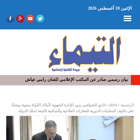
الإثنين 10 أغسطس 2026
بيان رسمي صادر عن المكتب الإعلامي للفنان رامي عياش
ر
الرئيسية
slider
غازي الشواشي يزور الإدارة الجهوية لأملاك الدّولة بمنوبة ويشدّد
على تكثيف المعاينات الدورية للعقارات الفلاحية والسكنية التابعة لملك الدولة.