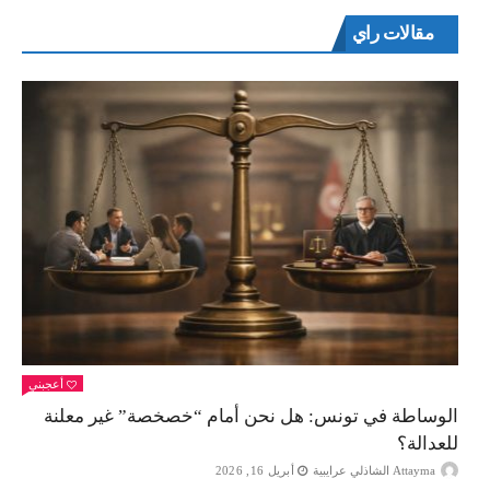
مقالات راي
أعجبني
الوساطة في تونس: هل نحن أمام “خصخصة” غير معلنة
للعدالة؟
Attayma الشاذلي عرايبية
أبريل 16, 2026