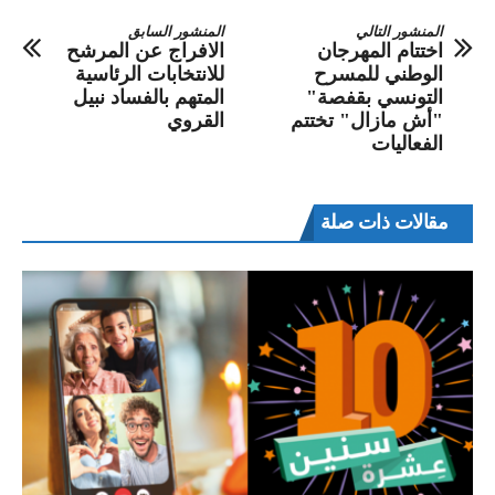
المنشور التالي
المنشور السابق
اختتام المهرجان
الافراج عن المرشح
الوطني للمسرح
للانتخابات الرئاسية
التونسي بقفصة"
المتهم بالفساد نبيل
"أش مازال" تختتم
القروي
الفعاليات
مقالات ذات صلة