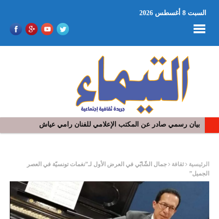
السبت 8 أغسطس 2026
بيان رسمي صادر عن المكتب الإعلامي للفنان رامي عياش
في افتتاح مهرجان بومخلوف الدولي: رؤوف ماهر يتالق و يشد الجمهور 
ر
الرئيسية
ثقافة
جمال الشّابّي في العرض الأول لـ”نغمات تونسيّة في العصر
الجميل”