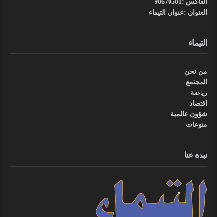
الفاكس :98670581
العنوان :عنوان التيماء
التيماء
من نحن
المجتمع
رياضة
اقتصاد
شؤون عالمية
منوعات
نبذة عنا