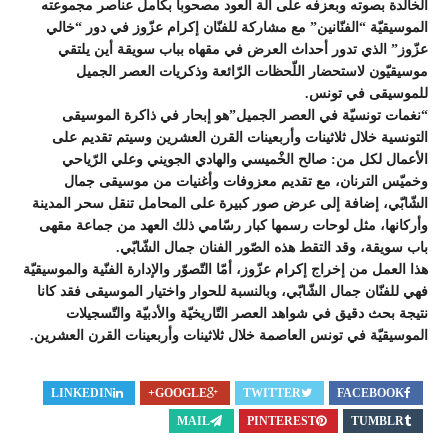
الخالدة بصوته وبعزفه على آلة العود مصحوبا بكامل عناصر مجموعته
الموسيقيّة “الفنّانين” مع مشاركة للفنّان إكرام عزّوز في دور “خالي
عزّوز” الذي تدور أحداث العرض في مقهاه بباب سويقة أين يلتقي
موسيقيّون لاستحضار اللّحظات الرّائعة وذكريات العصر الجميل
للموسيقى في تونس.
“نغمات تونسيّة في العصر الجميل”هو إبحار في ذاكرة الموسيقى
التونسية خلال ثلاثينات وأربعينات القرن العشرين وسيتم تقديم على
الأعمال لكل من: صالح الخْميسي والهادي الجويني وعلي الرّياحي
وخميّس الترنان، مع تقديم معزوفات وأغنيات من موسيقى جمال
الشّابّي، إضافة إلى عرض صور كبيرة على المحامل تنقل سحر المدينة
وأركانها، مثل لوحات رسمها كبار رسّامي ذلك العهد من جماعة مقهى
باب سويقة، وقد التقط هذه الصّور الفنان جمال الشّابّي.
هذا العمل من إخراج إكرام عزّوز، أمّا التّصوّر والإدارة الفنّية والموسيقيّة
فهي للفنّان جمال الشّابّي، وبالنسبة للحوار واختيار الموسيقى فقد كانا
نتيجة بحث دقيق في شواهد العصر التّاريخيّة والأدبيّة والتّسجيلات
الموسيقيّة في تونس العاصمة خلال ثلاثينات وأربعينات القرن العشرين.
LINKEDIN
GOOGLE+
TWITTER
FACEBOOK
MAIL
PINTEREST
TUMBLR