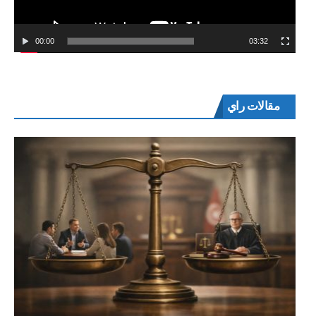
00:00
03:32
مقالات راي