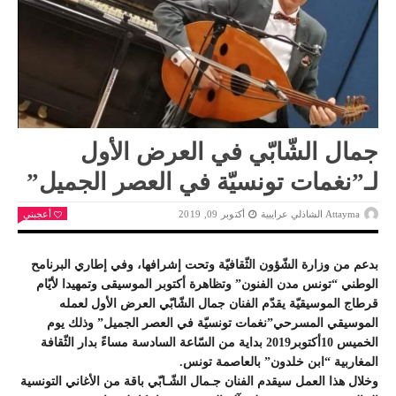
جمال الشّابّي في العرض الأول
لـ”نغمات تونسيّة في العصر الجميل”
Attayma الشاذلي عرايبية
أكتوبر 09, 2019
أعجبني
بدعم من وزارة الشّؤون الثّقافيّة وتحت إشرافها، وفي إطاري البرنامح
الوطني “تونس مدن الفنون” وتظاهرة أكتوبر الموسيقى وتمهيدا لأيّام
قرطاج الموسيقيّة يقدّم الفنان جمال الشّابّي العرض الأول لعمله
الموسيقي المسرحي”نغمات تونسيّة في العصر الجميل” وذلك يوم
الخميس 10أكتوبر2019 بداية من السّاعة السادسة مساءً بدار الثّقافة
المغاربية “ابن خلدون” بالعاصمة تونس.
وخلال هذا العمل سيقدم الفنان جـمال الشّـابّي باقة من الأغاني التونسية