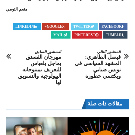
منعم التومي
LINKEDIN
GOOGLE+
TWITTER
FACEBOOK
MAIL
PINTEREST
TUMBLR
المنشور التالي
المنشور السابق
فيصل الطاهري:
مهرجان الفستق
المشهد السياسي في
بماجل بلعباس
تونس ضبابي
للتعريف بمنتوجاته
ويكتسي خطورة
البيولوجية والتسويق
لها
مقالات ذات صلة