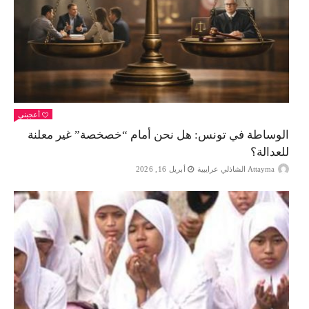
أعجبني
الوساطة في تونس: هل نحن أمام “خصخصة” غير معلنة
للعدالة؟
Attayma الشاذلي عرايبية
أبريل 16, 2026