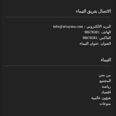
الاتصال بفريق التيماء
البريد الالكتروني : info@attayma.com
الهاتف :98670581
الفاكس :98670581
العنوان :عنوان التيماء
التيماء
من نحن
المجتمع
رياضة
اقتصاد
شؤون عالمية
منوعات