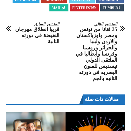
MAIL
PINTEREST
TUMBLR
المنشور التالي
المنشور السابق
35 فنانا من تونس
قريبا انطلاق مهرجان
ومصر واوزباكستان
النفيضة في دورته
والاردن وليبيا
الثانية
والجزائر وروسيا
وفرنسا وايطاليا في
الملتقى الدولي
تيسديس للفنون
البصريه في دورته
الثانيه بالجم
مقالات ذات صلة