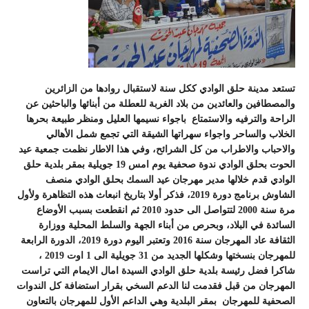
تستعد مدينة حلق الوادي ككل سنة لاستقبال روادها من الزائرين
والمصطافين والعائدين من بلاد الغربة للعطلة من أبنائها والباحثين عن
الراحة والترفيه والاستمتاع باجواء نسيمها العليل ومنظر طبيعة بحرها
الخلاب والساحر واجواء سهراتها الشيقة التي تجمع شمل الأهالي
والاحباب والاطراب من كل الشرائح، وفي هذا الاطار نظمت جمعية عيد
الحوت بحلق الوادي ندوة صحفية يوم امس 19 جويلية بمقر بلدية حلق
الوادي قدم خلالها مدير مهرجان عيد السمك بحلق الوادي منصف
الشاوش برنامج دورة 2019، فذكر أولا بتاريخ انبعاث هذه التظاهرة ولأول
مرة سنة 2000 لتتواصل الى حدود 2010 ثم انقطعت بسبب الأوضاع
السائدة في البلاد، وبحرص من أبناء الجهة والسلط المحلية ووزارة
الثقافة عاد المهرجان سنة 2016 وتعتبر اليوم دورة 2019، الدورة الرابعة
للمهرجان بنسختها وشكلها الجديد من 31 جويلية الى 1 اوت 2019 ،
شاكرا فضل رئيسة بلدية حلق الوادي السيدة امال الايمام التي تراست
المهرجان من قبل فقدمت لنا الدعم السخي بقرار استضافة كل الندوات
الصحفية للمهرجان بمقر البلدية وهي الداعم الأول للمهرجان بالتعاون