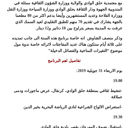
مع معتمدية حلق الوادي والولاية ووزارة الشؤون الثقافية ممثلة في
المندوبية الجهوة ودار الثقافة بحلق الوادي ووزارة السياحة ووزارة النقل
ووزارة الفلاحة وعديد المستشهرين وأيضا بدعم اكثر من 80 مطعما
بالجهة يشارك في تقديم 70 منهم للطبق التقليدي لعيد السمك الذي
عرفت به المدينة بسعر يتراوح بين 10 دنانير و12 دينار.
وذكر منصف الشاوش انه خاصة برنامج هذه السنة الى جانب تمديده
على ثلاثة أيام ستكون هناك عديد المفاجئات لاثرائه خاصة ندوة مول
موضوع “التغيرات المناخية والفصائل الدخيلة”
تفاصيل اهم البرنامج
بوم الاربعاء 31 جويلية 2019:
19.00
-تنشيط ثقافي بمنطقة حلق الوادي، كرنفال، عرض ماجورات ودمى
عملاقة
-استعراض الالواح الشراعية لنادي الرياضة البحرية بخير الدين
19.30
-استقبال ضيوف المهرجان بقصر بلدية حلق الوادي