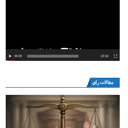
00:00
03:32
مقالات راي