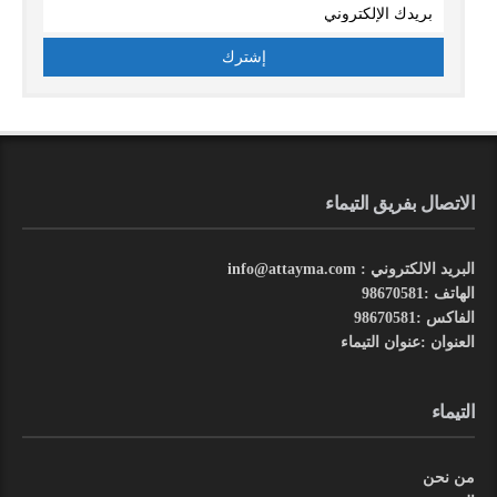
الاتصال بفريق التيماء
البريد الالكتروني : info@attayma.com
الهاتف :98670581
الفاكس :98670581
العنوان :عنوان التيماء
التيماء
من نحن