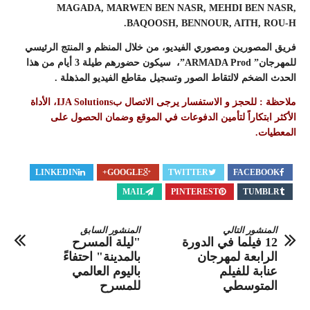
MAGADA, MARWEN BEN NASR, MEHDI BEN NASR,
BAQOOSH, BENNOUR, AITH, ROU-H.
فريق المصورين ومصوري الفيديو، من خلال المنظم و المنتج الرئيسي
للمهرجان” ARMADA Prod”، سيكون حضورهم طيلة 3 أيام من هذا
الحدث الضخم لالتقاط الصور وتسجيل مقاطع الفيديو المذهلة .
ملاحظة :
للحجز و الاستفسار يرجى الاتصال بIJA Solutions، الأداة
الأكثر ابتكاراً لتأمين الدفوعات في الموقع وضمان الحصول على
المعطيات.
LINKEDIN
GOOGLE+
TWITTER
FACEBOOK
MAIL
PINTEREST
TUMBLR
المنشور التالي
المنشور السابق
12 فيلما في الدورة
"ليلة المسرح
الرابعة لمهرجان
بالمدينة" احتفاءً
عنابة للفيلم
باليوم العالمي
المتوسطي
للمسرح