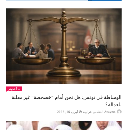
أعجبني
الوساطة في تونس: هل نحن أمام “خصخصة” غير معلنة
للعدالة؟
Attayma الشاذلي عرايبية
أبريل 16, 2026