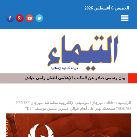
الخميس 6 أغسطس 2026
بيان رسمي صادر عن المكتب الإعلامي للفنان رامي عياش
في افتتاح مهرجان بومخلوف الدولي: رؤوف ماهر يتالق و يشد الجمهور 
ر
الرئيسية
slider
مهرجان الموسيقى الإلكترونية مطماطة: مهرجان “FENIX
SOUND” سيجعلك تهتز على أنغام حوالي عشرين منسق موسيقى”DJ”