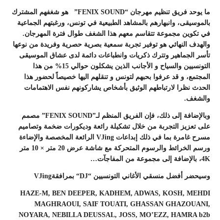
ما يوحد فريق تنظيم مهرجان “FENIX SOUND” هو شغفهم المشترك
بالموسيقى، وانبهارهم بالمشاهد الطبيعية في تونس، ورغبتهم الجماعية
في تكوين مجموعة تتقاسم معهم هذا الشغف طوال فترة المهرجان.
والهدف النهائي هو توفير تجربة سمعية بصرية حصرية وفريدة من نوعها
تأسر الجماهير وتترك ذكريات وانطباعات دائمة لدى عشاق الموسيقى
التونسيين والسياح و الأجانب الذين يشكلون حوالي 15% من هذا
المجتمع، و قد عرفوا بحبهم لتونس و تنقلهم اليها خصيصاً لحضور هذا
الحدث نظرا لارتباطهم الوثيق بأشخاص يشاركونهم نفس الاهتمامات
والشغف.
وبالإضافة إلى ذلك، فإن الفريق المنظم لـ”FENIX SOUND” مصمم
على تعزيز التجربة من خلال تشكيلة رائعة وديكورات ضخمة وتصاميم
مسرح غامرة بما في ذلك إبداعات VJing الرائعة المخصصة والإضاءة
ورسم الخرائط والرسوم المتحركة مع شاشة عرض 20 متر × 10 متر
4K، بالإضافة إلى مجموعة من المفاجآت…
وسيحضر أفضل منسقي الأغاني التونسيين
“
DJ
“
بمرافقةVJing
HAZE-M, BEN DEEPER, KADHEM, ADWAS, KOSH, MEHDI
MAGHRAOUI, SAIF TOUATI, GHASSAN GHAZOUANI,
NOYARA, NEBILLA DEUSSAL, JOSS, MO’EZZ, HAMRA b2b