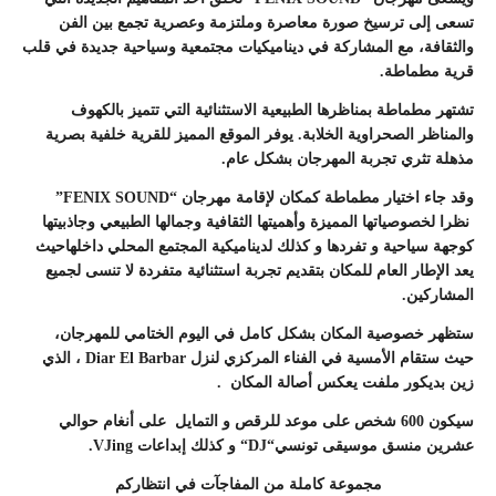
تسعى إلى ترسيخ صورة معاصرة وملتزمة وعصرية تجمع بين الفن
والثقافة، مع المشاركة في ديناميكيات مجتمعية وسياحية جديدة في قلب
قرية مطماطة.
تشتهر مطماطة بمناظرها الطبيعية الاستثنائية التي تتميز بالكهوف
والمناظر الصحراوية الخلابة. يوفر الموقع المميز للقرية خلفية بصرية
مذهلة تثري تجربة المهرجان بشكل عام.
وقد جاء اختيار مطماطة كمكان لإقامة مهرجان “FENIX SOUND”
نظرا لخصوصياتها المميزة وأهميتها الثقافية وجمالها الطبيعي وجاذبيتها
كوجهة سياحية و تفردها و كذلك لديناميكية المجتمع المحلي داخلهاحيث
يعد الإطار العام للمكان بتقديم تجربة استثنائية متفردة لا تنسى لجميع
المشاركين.
ستظهر خصوصية المكان بشكل كامل في اليوم الختامي للمهرجان،
حيث ستقام الأمسية في الفناء المركزي لنزل Diar El Barbar ، الذي
زين بديكور ملفت يعكس أصالة المكان .
سيكون 600 شخص على موعد للرقص و التمايل على أنغام حوالي
عشرين منسق موسيقى تونسي
“
DJ
“
و كذلك إبداعات VJing.
مجموعة كاملة من المفاجآت في انتظاركم