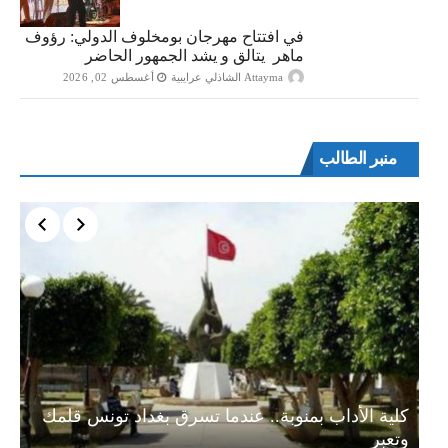
في افتتاح مهرجان بومخلوف الدولي: رؤوف
ماهر يتالق و يشد الجمهور الحاضر
Attayma الشاذلي عرايبية
أغسطس 02, 2026
منبر الطالب
ة…
كلية الأداب بمنوبة.. عندما تسرق بغداد تونس قلمك
وتعبر