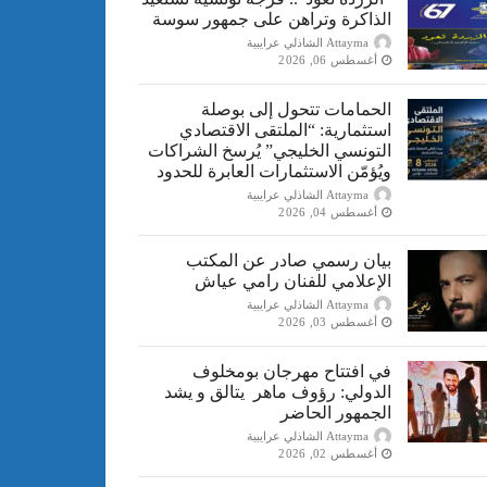
الذاكرة وتراهن على جمهور سوسة
Attayma الشاذلي عرايبية
أغسطس 06, 2026
الحمامات تتحول إلى بوصلة
استثمارية: “الملتقى الاقتصادي
التونسي الخليجي” يُرسخ الشراكات
ويُؤمّن الاستثمارات العابرة للحدود
Attayma الشاذلي عرايبية
أغسطس 04, 2026
بيان رسمي صادر عن المكتب
الإعلامي للفنان رامي عياش
Attayma الشاذلي عرايبية
أغسطس 03, 2026
في افتتاح مهرجان بومخلوف
الدولي: رؤوف ماهر يتالق و يشد
الجمهور الحاضر
Attayma الشاذلي عرايبية
أغسطس 02, 2026