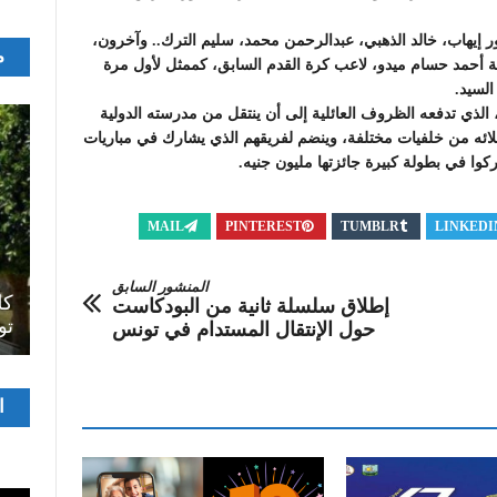
ور إيهاب، خالد الذهبي، عبدالرحمن محمد، سليم الترك.. وآخرون،
م
أحمد حسام ميدو، لاعب كرة القدم السابق، كممثل لأول مرة
السيد.
الذي تدفعه الظروف العائلية إلى أن ينتقل من مدرسته الدولية
ه من خلفيات مختلفة، وينضم لفريقهم الذي يشارك في مباريات
كوا في بطولة كبيرة جائزتها مليون جنيه.
MAIL
PINTEREST
TUMBLR
LINKEDI
اصل
المنشور السابق
سرح
المسرح الجامعي يقود رواده إلى الملتقيات
كل
إطلاق سلسلة ثانية من البودكاست
الدولية…التجربة العمانية نموذجا
تو
حول الإنتقال المستدام في تونس
مشغ
ا
الفيدي