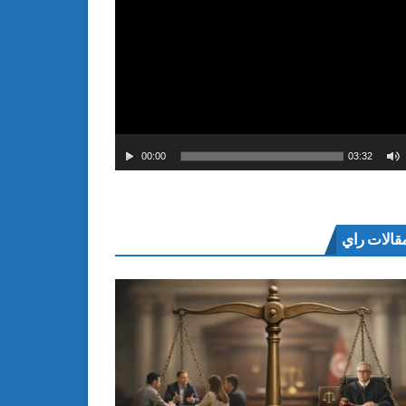
00:00
03:32
قالات راي