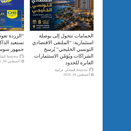
الحمامات تتحول إلى بوصلة
“الزردة تعود
استثمارية: “الملتقى الاقتصادي
تستعيد الذا
التونسي الخليجي” يُرسخ
جمهور سوس
الشراكات ويُؤمّن الاستثمارات
Attayma الشاذلي عرايبية
أغسطس 06, 2026
العابرة للحدود
Attayma الشاذلي عرايبية
أغسطس 04, 2026