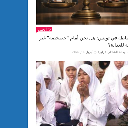
أعجبني
اطة في تونس: هل نحن أمام “خصخصة” غير
ة للعدالة؟
Att الشاذلي عرايبية
أبريل 16, 2026