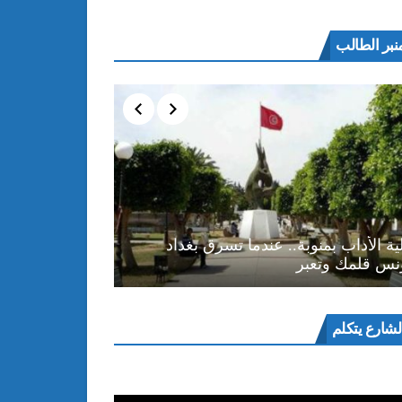
نبر الطالب
ية الأداب بمنوبة.. عندما تسرق بغداد
نس قلمك وتعبر
ل
لشارع يتكلم
و