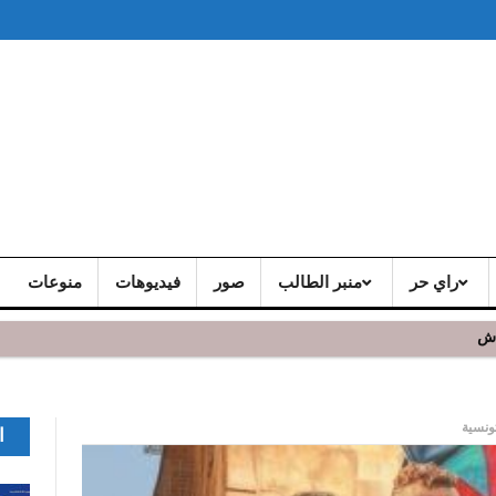
راي حر
منبر الطالب
صور
فيديوهات
منوعات
اش
ونسية
ا