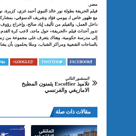
مصر.
فيلم الحريفة بطولة نور خالد النبوي أحمد غزي، كزبرة، ن
مع ظهور خاص لـ بيومي فؤاد وشريف الدسوقي، بمشاركة 
داخل العمل، والفيلم من تأليف إياد صالح، وإخراج رؤوف 
تدور أحداث فيلم «الحريفة» حول ماجد، لاعب كرة القدم، 
إلى مدرسة حكومية، وهناك يتعرف على مجموعة من زملائ
بالساحات الشعبية ومراكز الشباب، ومعًا يحلمون بأن يشار
N
GOOGLE+
TWITTER
FACEBOOK
: الدورة 24 للمعرض الجامعي تحت
عبد الستار الخليفي: مهم جدا أن يتو
المنشور التالي
طريقك إلى التميّز”
الملتقى الدولي الحسين بوزيان للم
تلاميذ Escoffier يثمنون المطبخ
الجامعي بوجودي أو بدونه
الامازيغي والفرنسي
مقالات ذات صلة