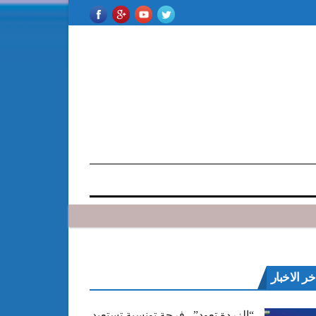
خر الاخبار
“الزردة تعود”.. فرجة تونسية تستعيد