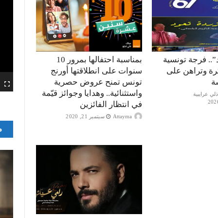
”.. فرجة تونسية
بمناسبة احتفالها بمرور 10
كرة وتراهن على
سنوات على انطلاقتها أورنج
ة
تونس تمنح عروض حصرية
واستثنائية.. وهدايا وجوائز قيّمة
في انتظار الفائزين
Attayma
سبتمبر 21, 2020
م