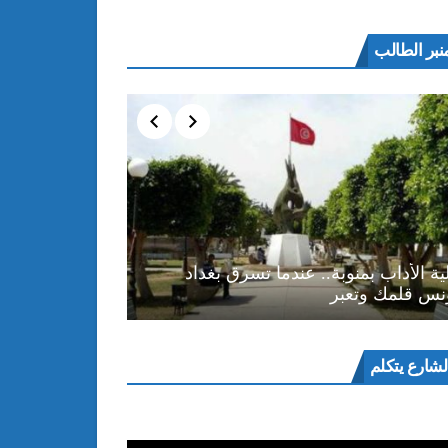
نبر الطالب
ية الأداب بمنوبة.. عندما تسرق بغداد
نس قلمك وتعبر
ل
لشارع يتكلم
و