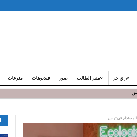
راي حر
منبر الطالب
صور
فيديوهات
منوعات
اش
 المستدام في تونس
ا