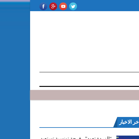
خر الاخبار
“الزردة تعود”.. فرجة تونسية تستعيد