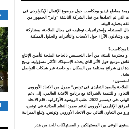
ربعة مقاطع فيديو بودكاست حول موضوع الإنتقال الإيكولوجي في
م
ت التي تم اعدادها من قبل الشركة الناشئة “وايز” الجمهور من
 بحماية البيئة.
لثانية حول الإنتقال المستدام وإستراتجيات توظيفه في مجال الفلاحة، بمشاركة
 ويتبادلون الآراء حول الأسباب والتأثيرات والحلول الممكنة
ذا بودكاست؟
و محترمة للبيئة، من أجل التحسيس بالحاجة الملحة لتأمين الإنتاج
قاش موسع حول الأثر الذي يحدثه الإستهلاك الأكثر مسؤولية. ويتيح
ايدة لدى شرائح مختلفة من السكان ، و خاصة عبر شبكات التواصل
اصل
قشة.
سرح
المسرح الجامعي يقود رواده إلى الملتقيات
كل
لمضمون:
الدولية…التجربة العمانية نموذجا
تو
امة في قطاع الفلاحة والصيد التقليدي في تونس” ممول من الاتحاد الأوروبي
لة الإيطالية التعاون و للتنمية بالشراكة مع برنامج الأغذية العالمي، إلى دعم
الاستثمار الخاص كمحرك للتغيير الاقتصادي والاجتماعي والبيئي .في ديسمبر 2022، عقب الروسية الأوكرانية، قام الاتحاد
مشغ
ا
 20 مليون يورو في إطار المرفق الإقليمي الأوروبي لدعم صمود النظم الغذائية في تونس،
الفيدي
 قطاع الحبوب، و الذيأضيف له 5 ملايين يورو من التعاون الثنائي بين الاتحاد الأوروبي وتونس. وتبلغ الميزانية
مستوى الوعي بين المستهلكين و المستهلكات للحد من هدر