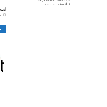
Attayma الشاذلي عرايبية
أغسطس 03, 2026
إندو
ayma
ص