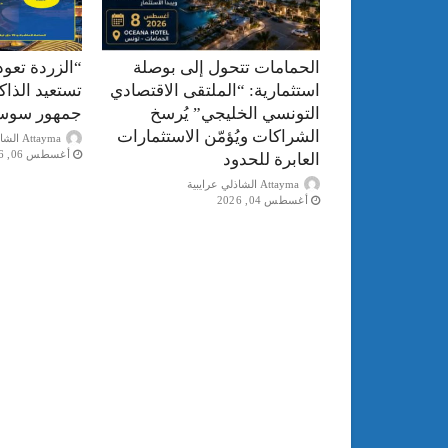
الحمامات تتحول إلى بوصلة
“الزردة تعود
استثمارية: “الملتقى الاقتصادي
تستعيد الذا
التونسي الخليجي” يُرسخ
جمهور سوس
الشراكات ويُؤمّن الاستثمارات
Attayma الشاذلي عرايبية
أغسطس 06, 2026
العابرة للحدود
Attayma الشاذلي عرايبية
أغسطس 04, 2026