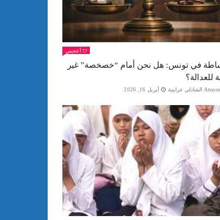
أعجبني
اطة في تونس: هل نحن أمام “خصخصة” غير
ة للعدالة؟
Att الشاذلي عرايبية
أبريل 16, 2026