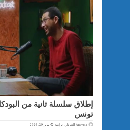
إطلاق سلسلة ثانية من البودك
تونس
Attayma الشاذلي عرايبية
يناير 29, 2024