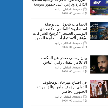
الذاكرة وتراهن على جمهور سوسة
Attayma الشاذلي عرايبية
أغسطس 06, 2026
الحمامات تتحول إلى بوصلة
استثمارية: “الملتقى الاقتصادي
التونسي الخليجي” يُرسخ الشراكات
ويُؤمّن الاستثمارات العابرة للحدود
Attayma الشاذلي عرايبية
أغسطس 04, 2026
بيان رسمي صادر عن المكتب
الإعلامي للفنان رامي عياش
Attayma الشاذلي عرايبية
أغسطس 03, 2026
في افتتاح مهرجان بومخلوف
الدولي: رؤوف ماهر يتالق و يشد
الجمهور الحاضر
Attayma الشاذلي عرايبية
أغسطس 02, 2026