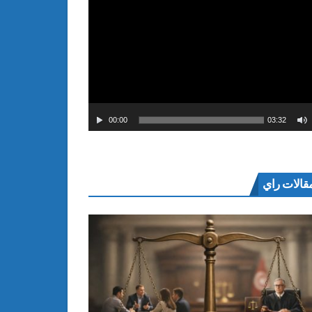
00:00
03:32
قالات راي