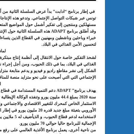
في إطار برنامج “ادابت” بدأ عرض السلسلة الثانية من أ
تونس عبر شبكات التواصل الإجتماعي. وتدعو هذه الإنتاجا
مستهلكين ومنتجين إلى تفكير أشمل حول المواضيع المتعلقة
وقد أطلق برنامج ADAPT هذه السلسلة ا
خبراء وباحثين وناشطين ومهنيين في القطاع الذين يتساءلون
لتحسين الأمن الغذائي في البلاد.
لما
لشحذ التفكير خاصة حول الانتقال إلى أنظمة إنتاج مبتكرة 
الغذائي في البلاد، بما في ذلك الحبوب، ومن أجل إجراء ن
الشكل إلى نشر مقاطع راديو و فيديو و يدعم متابعة متز
: الدورة 24 للمعرض الجامعي تحت
عبد الستار الخليفي: مهم جدا أن يتو
الإجتماعي التي التي أصبحت على نحو متزايد منصة للمنا
طريقك إلى التميّز”
الملتقى الدولي الحسين بوزيان للم
ا
الجامعي بوجودي أو بدونه
يهدف برنامج” ADAPT دعم التنمية المستد
سنة 2020 بمبلغ 44.4 مليون يورو وتنفذه الوكا
الأوروبي بتعبئة مبلغ جديد قدره
لاستخدامه لدعم
الإجمالية للبرنامج حاليا حوالي 70 مليون يورو.
من ناحية أخرى، يعمل برنامج الأغذية العالمي على رفع 