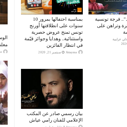
”.. فرجة تونسية
بمناسبة احتفالها بمرور 10
كرة وتراهن على
سنوات على انطلاقتها أورنج
ة
تونس تمنح عروض حصرية
الوس
واستثنائية.. وهدايا وجوائز قيّمة
معلن
في انتظار الفائزين
ayma
Attayma
سبتمبر 21, 2020
بيان رسمي صادر عن المكتب
الإعلامي للفنان رامي عياش