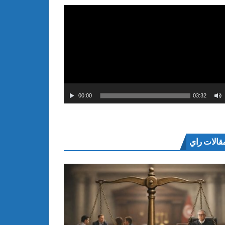
00:00
03:32
قالات راي