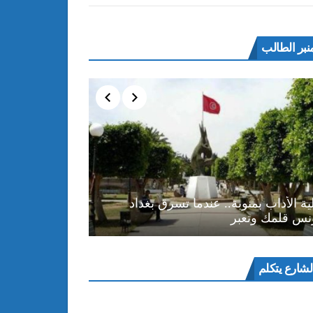
نبر الطالب
ية الأداب بمنوبة.. عندما تسرق بغداد
نس قلمك وتعبر
ل
لشارع يتكلم
و