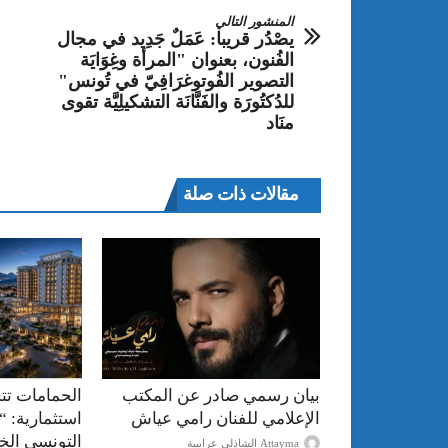
المنشور التالي
يصْدُر قريبا: عَمَلٌ جَدِيد في مجال
الفُنون، بعنوان "المرأة وغِوَايَة
التصوير الفُوتوغرَافِيّ في تُونس"
للدُكتُورَة والفَنَّانَة التشكيلِيَّة تقوى
منَاد
مقالات ذات صلة
بيان رسمي صادر عن المكتب
الحمامات تت
الإعلامي للفنان رامي عياش
استثمارية: “
التونسي الخ
Attayma الشاذلي عرايبية