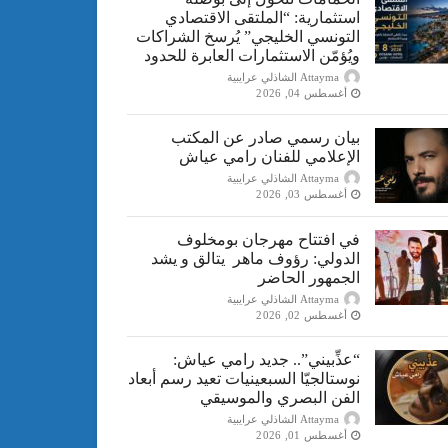
استثمارية: “الملتقى الاقتصادي
التونسي الخليجي” يُرسخ الشراكات
ويُؤمّن الاستثمارات العابرة للحدود
Attayma الشاذلي عرايبية
أغسطس 04, 2026
بيان رسمي صادر عن المكتب
الإعلامي للفنان رامي عياش
Attayma الشاذلي عرايبية
أغسطس 03, 2026
في افتتاح مهرجان بومخلوف
الدولي: رؤوف ماهر يتالق و يشد
الجمهور الحاضر
Attayma الشاذلي عرايبية
أغسطس 02, 2026
“​عذِّبيني”.. جديد رامي عياش:
نوستالجيّا السبعينيات تعيد رسم أبعاد
الفن البصري والموسيقي
Attayma الشاذلي عرايبية
أغسطس 01, 2026