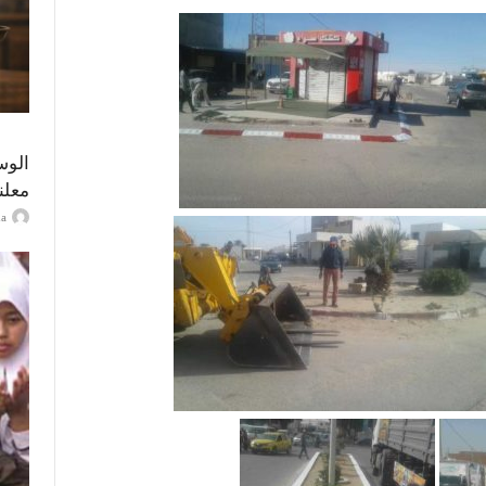
الوس
معلن
ayma