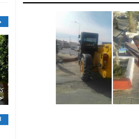
م
اصل
سرح
المسرح الجامعي يقود رواده إلى الملتقيات
كل
الدولية…التجربة العمانية نموذجا
تو
مشغ
ا
الفيدي