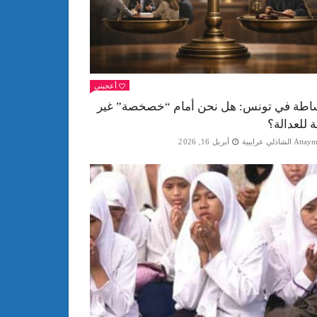
أعجبني
اطة في تونس: هل نحن أمام “خصخصة” غير
ة للعدالة؟
Att الشاذلي عرايبية
أبريل 16, 2026