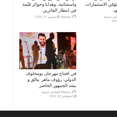
ؤمّن الاستثمارات
واستثنائية.. وهدايا وجوائز قيّمة
ود
في انتظار الفائزين
Attayma
سبتمبر 21, 2020
في افتتاح مهرجان بومخلوف
الدولي: رؤوف ماهر يتالق و
يشد الجمهور الحاضر
Attayma الشاذلي عرايبية
أغسطس 02, 2026