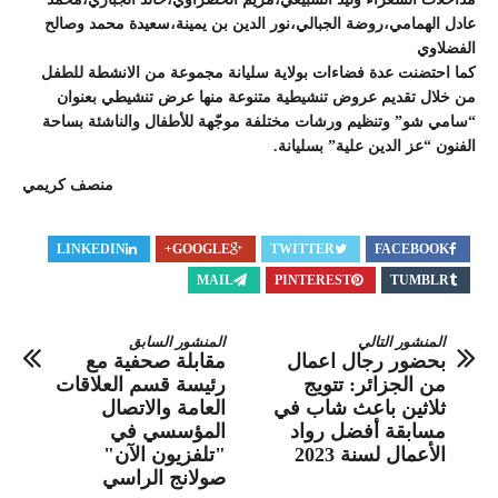
عادل الهمامي،روضة الجبالي،نور الدين بن يمينة،سعيدة محمد وصالح
الفضلاوي
كما احتضنت عدة فضاءات بولاية سليانة مجموعة من الانشطة للطفل
من خلال تقديم عروض تنشيطية متنوعة منها عرض تنشيطي بعنوان
“سامي شو” وتنظيم ورشات مختلفة موجّهة للأطفال والناشئة بساحة
الفنون “عز الدين علية” بسليانة.
منصف كريمي
LINKEDIN
GOOGLE+
TWITTER
FACEBOOK
MAIL
PINTEREST
TUMBLR
المنشور التالي
المنشور السابق
بحضور رجال اعمال
مقابلة صحفية مع
من الجزائر: تتويج
رئيسة قسم العلاقات
ثلاثين باعث شاب في
العامة والاتصال
مسابقة أفضل رواد
المؤسسي في
الأعمال لسنة 2023
"تلفزيون الآن"
صولانج الراسي