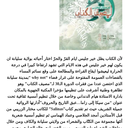
لأن الكتاب يظل خير جليس ايام القرّ والحرّ اختار أحبائه بولاية سليانة ان
يكون لهم خير جليس في هذه الايام التي تشهد ارتفاعا كبيرا في درجة
الحرارة ليعيشوا ايقاع القراءة والمطالعة على وقع نسائم المساء
بالفضاءات العمومة المفتوحة على غرار فضاء “why not “بمدينة سليانة
الذي احتضن عددا من فقرات الدورة الـ30 لـ”مصيف الكتاب” وهو
تظاهرة وطنية أشرفت على تنظيمها مؤخرا المكتبة الجهوية بالمكان
بادارة الاستاذة هيام الدنداني وخاصة من خلال تنظيم أمسية ثقافية تحت
عنوان “من سيكا إلى زاما…عبق التاريخ والحروف”أدارتها الروائية
جميلة الشريف حيث تم تقديم كتاب”Salinas” للكاتب مختار الزريبي من
قبل الأستاذين أمجد الجلاصي وعماد الهمامي ثم تنظيم أمسية شعرية
أثثها مجموعة من الكتّاب والشعراء من ولايتي سليانة والكاف ومن خلال
مداخلات الشعراء وليد السبيعي،مريم الخضراوي،خالد الجباري،محمد