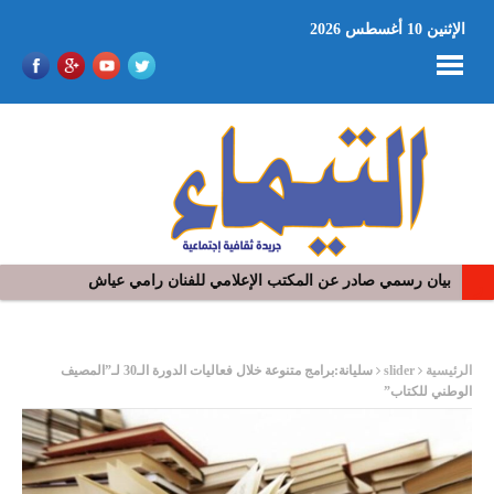
الإثنين 10 أغسطس 2026
بيان رسمي صادر عن المكتب الإعلامي للفنان رامي عياش
في افتتاح مهرجان بومخلوف الدولي: رؤوف ماهر يتالق و يشد الجمهور 
ر
الرئيسية
slider
سليانة:برامج متنوعة خلال فعاليات الدورة الـ30 لـ”المصيف
الوطني للكتاب”