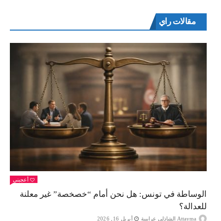
مقالات راي
أعجبني
الوساطة في تونس: هل نحن أمام “خصخصة” غير معلنة
للعدالة؟
Attayma الشاذلي عرايبية
أبريل 16, 2026