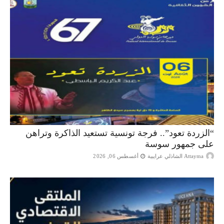
“الزردة تعود”.. فرجة تونسية تستعيد الذاكرة وتراهن
على جمهور سوسة
Attayma الشاذلي عرايبية
أغسطس 06, 2026