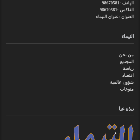
الهاتف :98670581
الفاكس :98670581
العنوان :عنوان التيماء
التيماء
من نحن
المجتمع
رياضة
اقتصاد
شؤون عالمية
منوعات
نبذة عنا