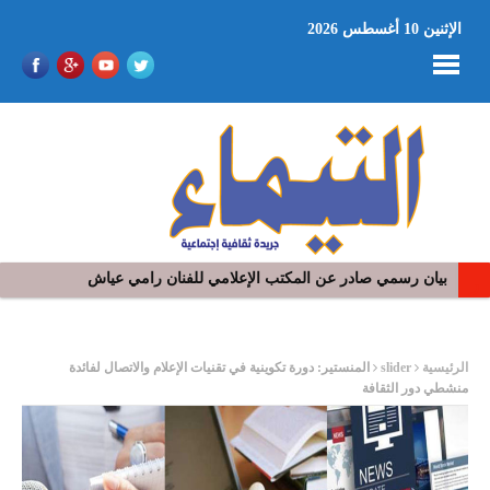
الإثنين 10 أغسطس 2026
بيان رسمي صادر عن المكتب الإعلامي للفنان رامي عياش
في افتتاح مهرجان بومخلوف الدولي: رؤوف ماهر يتالق و يشد الجمهور 
ر
الرئيسية
slider
المنستير: دورة تكوينية في تقنيات الإعلام والاتصال لفائدة
منشطي دور الثقافة