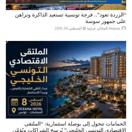
“الزردة تعود”.. فرجة تونسية تستعيد الذاكرة وتراهن
على جمهور سوسة
Attayma الشاذلي عرايبية
أغسطس 06, 2026
الحمامات تتحول إلى بوصلة استثمارية: “الملتقى
الاقتصادي التونسي الخليجي” يُرسخ الشراكات ويُؤمّن