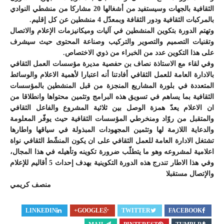
الثقافية بالجهات وسيستفيد من أشغالها 20 مشاركا من منشطي النوادي
بالمركبات الثقافية ودور الثقافة وبمعدّل 4 منشطين عن كل إقليم.
وتهتم الدورة بتكوين المنشطين في آليات وميكانيزمات الإعلام والاتصال
وتقنيات التصميم والتصوير والتركيب وصناعة المحتوى حيث سيشرف
على هذا التكوين عدد من الخبراء من ذوي الاختصاص.
وفي لقاء مع الاستاذة نصاف بن حفصية مديرة مؤسسات العمل الثقافي
بالادارة العامة للعمل الثقافي أفادتنا أنه اعتبارا لأهمية الاعلام والوسائط
المتعددة في بلورة المشاريع المنجزة من قبل المنشطين بالمؤسسات
الثقافية بما يساهم في تسويق هذه البرامج وتثمين محتواها وانطلاقا من
ان الاعلام يعدّ همزة الوصل بين ثلاثية المشروع والفاعل الثقافي
والمتقبل من روّاد ومنخرطي المؤسسات الثقافية حيث يوفّر المعلومة
والدعاية اللازمة لها وتثمين المجهودات المبذولة في سياقها واطارها
تشتغل الادارة العامة للعمل الثقافي على ان يكون المنشّط الثقافي نواة
اعلامية لمشروعه وهو ما يتطلّب ضرورة تكوينه وتأهيله في هذا المجال،
وفي هذا الاطار تندرج هذه الدورة التكوينية بهدف إحداث 5 أقاليم للإعلام
والإتصال مستقبلا
منصف كريمي
LINKEDIN
GOOGLE+
TWITTER
FACEBOOK