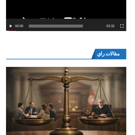
00:00
03:32
مقالات راي