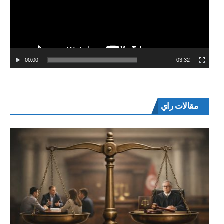
00:00
03:32
مقالات راي