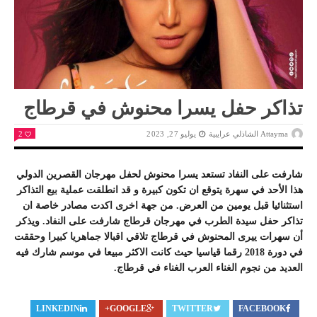
تذاكر حفل يسرا محنوش في قرطاج
Attayma الشاذلي عرايبية
يوليو 27, 2023
2
شارفت على النفاد تستعد يسرا محنوش لحفل مهرجان القصرين الدولي
هذا الأحد في سهرة يتوقع ان تكون كبيرة و قد انطلقت عملية بيع التذاكر
استثنائيا قبل يومين من العرض. من جهة اخرى اكدت مصادر خاصة ان
تذاكر حفل سيدة الطرب في مهرجان قرطاج شارفت على النفاد. ويذكر
أن سهرات ييرى المحنوش في قرطاج تلاقي اقبالا جماهريا كبيرا وحققت
في دورة 2018 رقما قياسيا حيث كانت الاكثر مبيعا في موسم شارك فيه
العديد من نجوم الغناء العرب الغناء في قرطاج.
LINKEDIN
GOOGLE+
TWITTER
FACEBOOK