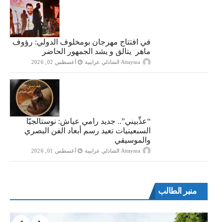
في افتتاح مهرجان بومخلوف الدولي: رؤوف
ماهر يتالق و يشد الجمهور الحاضر
Attayma الشاذلي عرايبية
أغسطس 02, 2026
“​عذِّبيني”.. جديد رامي عياش: نوستالجيّا
السبعينيات تعيد رسم أبعاد الفن البصري
والموسيقي
Attayma الشاذلي عرايبية
أغسطس 01, 2026
منبر الطالب