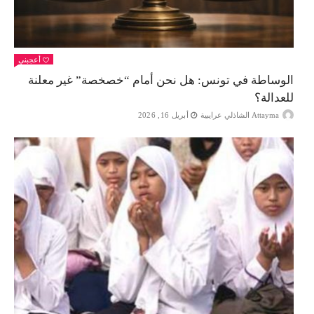
أعجبني
الوساطة في تونس: هل نحن أمام “خصخصة” غير معلنة
للعدالة؟
Attayma الشاذلي عرايبية
أبريل 16, 2026