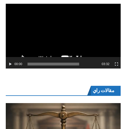
00:00
03:32
مقالات راي