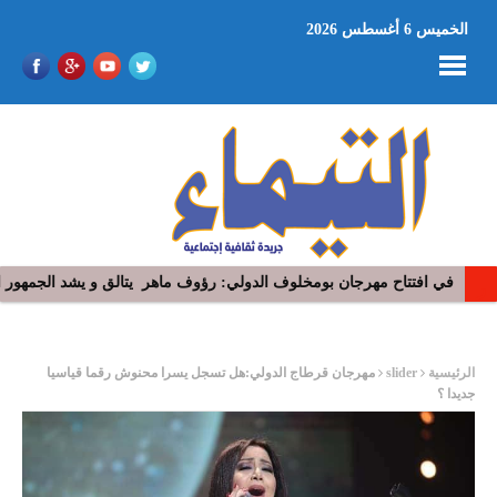
الخميس 6 أغسطس 2026
في افتتاح مهرجان بومخلوف الدولي: رؤوف ماهر يتالق و يشد الجمهور 
“​عذِّبيني”.. جديد رامي عياش: نوستالجيّا السبعينيات تعيد رسم أبعاد ال
ر
الرئيسية
slider
مهرجان قرطاج الدولي:هل تسجل يسرا محنوش رقما قياسيا
جديدا ؟