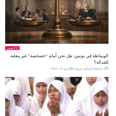
أعجبني
الوساطة في تونس: هل نحن أمام “خصخصة” غير معلنة
للعدالة؟
Attayma الشاذلي عرايبية
أبريل 16, 2026