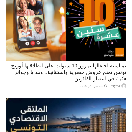
بمناسبة احتفالها بمرور 10 سنوات على انطلاقتها أورنج
تونس تمنح عروض حصرية واستثنائية.. وهدايا وجوائز
قيّمة في انتظار الفائزين
Attayma
سبتمبر 21, 2020