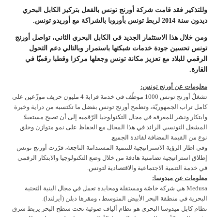
وللتذكير فقد قامت شركة أورنج تونس بالفعل بتركيز الكابل البحري
ديدون سنة 2014 لربط تونس بأوروبا بالشراكة مع أوريدو تونس.
ومن خلال هذا الاستثمار الجديد في الكابل البحري الثاني، تواصل أورنج
تونس تحسين جودة خدمات شبكتها باستمرار وبالتالي دعم التحول
الرقمي للبلاد مع تعزيز مكانة تونس وجعلها مركزا وقطبا رقميّا في
القارة.
معلومات عن أورنج تونس
:
تشغلّ أورنج تونس 1000 موظّف في خدمة قرابة 4 مليون حريف موزّعين على
كامل تراب الجمهوريّة، وتطمح أورنج تونس بفضل ما تكتسبه من دراية وخبرة
وابتكار ونشر للمعرفة في مجال التكنولوجيا الرّقمية إلى أن تصبح مستقبلا
المشغل التونسي الرائد في هذا المجال مع الحفاظ على نمو متوازن وخلق
نوع من القيمة المضافة لفائدة الجميع.
وفي اطار الرؤية الاستراتيجية للتنمية المستدامة الناجعة، قرّرت أورنج تونس
إطلاق استراتيجية تضامنية هادفة من خلال وضع التكنولوجيا والابتكار الرقمي
في خدمة التنمية الاجتماعية والاقتصادية لتونس.
معلومات عن ميدوسا
:
Medusa هي شركة خاصّة ومستقلة ومحايدة تعمل في مجال البنية التحتية
البحرية في منطقة البحر الأبيض المتوسط ​​، ومقرها دبلن (أيرلندا).
نظام كابل ميدوسا البحري هو نظام ألياف ضوئية تحت سطح البحر يربط شرق