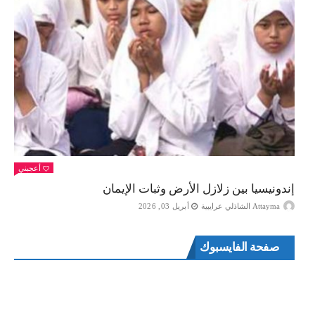
أعجبني
إندونيسيا بين زلازل الأرض وثبات الإيمان
Attayma الشاذلي عرايبية
أبريل 03, 2026
صفحة الفايسبوك