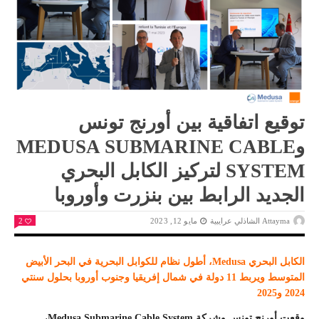
توقيع اتفاقية بين أورنج تونس
وMEDUSA SUBMARINE CABLE
SYSTEM لتركيز الكابل البحري
الجديد الرابط بين بنزرت وأوروبا
Attayma الشاذلي عرايبية
مايو 12, 2023
2
الكابل البحري
Medusa
، أطول نظام للكوابل البحرية في البحر الأبيض
المتوسط ويربط 11 دولة في شمال إفريقيا وجنوب أوروبا بحلول سنتي
2024 و2025
وقعت أورنج تونس وشركة Medusa Submarine Cable System،