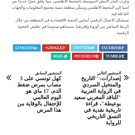
وغرب البحر الأبيض المتوسط ​​بالمحيط الأطلسي، مما يخلق ممرًا جديدًا من
آسيا إلى المحيط الأطلسي ويمكّن منطقة تنمية مجتمع المعلومات والجهات
الفاعلة فيه.
سيشكل الاتصال الرقمي أساس التنمية الاقتصادية في المنطقة من خلال
الربط المباشر بين أوروبا وإفريقيا، ستساهم ميدوسا في تقليص الفجوة
الرقمية.
LINKEDIN
GOOGLE+
TWITTER
FACEBOOK
MAIL
PINTEREST
TUMBLR
المنشور التالي
المنشور السابق
إصدارات: ''التاريخ
كهل تونسي على 3
والمتخيل السردي
مصاب بمرض ضغط
في الرواية العربية
الدم، 17 ماي هو
"للناقد المغربي سعيد
اليوم العالمي
بوعيطة"، قراءة
للإحتفال بالوقاية من
تاريخية نقدية في
هذا المرض
النسق التاريخي
للرواية