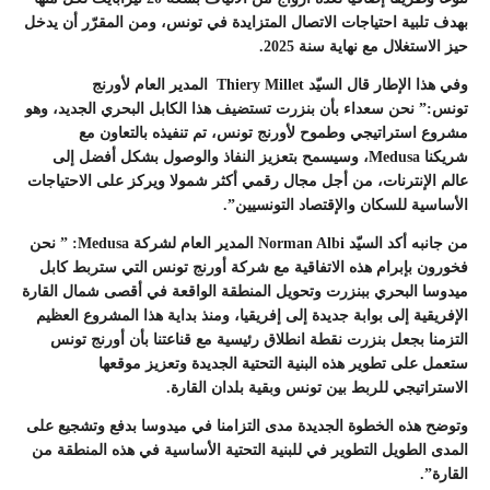
بهدف تلبية احتياجات الاتصال المتزايدة في تونس، ومن المقرّر أن يدخل
حيز الاستغلال مع نهاية سنة 2025.
وفي هذا الإطار قال
السيّد
Thiery Millet
المدير العام لأورنج
تونس
:” نحن سعداء بأن بنزرت تستضيف هذا الكابل البحري الجديد، وهو
مشروع استراتيجي وطموح لأورنج تونس، تم تنفيذه بالتعاون مع
شريكنا Medusa، وسيسمح بتعزيز النفاذ والوصول بشكل أفضل إلى
عالم الإنترنات، من أجل مجال رقمي أكثر شمولا ويركز على الاحتياجات
الأساسية للسكان والإقتصاد التونسيين”.
من جانبه أكد
السيّد
Norman Albi
المدير العام لشركة
Medusa
: ” نحن
فخورون بإبرام هذه الاتفاقية مع شركة أورنج تونس التي ستربط كابل
ميدوسا البحري ببنزرت وتحويل المنطقة الواقعة في أقصى شمال القارة
الإفريقية إلى بوابة جديدة إلى إفريقيا، ومنذ بداية هذا المشروع العظيم
التزمنا بجعل بنزرت نقطة انطلاق رئيسية مع قناعتنا بأن أورنج تونس
ستعمل على تطوير هذه البنية التحتية الجديدة وتعزيز موقعها
الاستراتيجي للربط بين تونس وبقية بلدان القارة.
وتوضح هذه الخطوة الجديدة مدى التزامنا في ميدوسا بدفع وتشجيع على
المدى الطويل التطوير في للبنية التحتية الأساسية في هذه المنطقة من
القارة”.