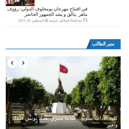
في افتتاح مهرجان بومخلوف الدولي: رؤوف
ماهر يتالق و يشد الجمهور الحاضر
Attayma الشاذلي عرايبية
أغسطس 02, 2026
منبر الطالب
ة…
كلية الأداب بمنوبة.. عندما تسرق بغداد تونس قلمك
وتعبر