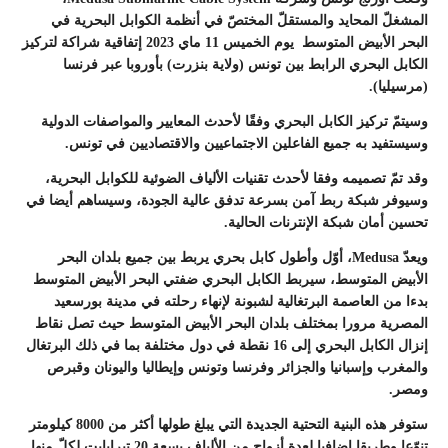
المشغلّ المحايد والمستقلّ المختصّ في أنظمة الكوابل البحرية في
البحر الأبيض المتوسط ​​ يوم الخميس 11 ماي 2023 إتفاقية شراكة لتركيز
الكابل البحري الرابط بين تونس (ولاية بنزرت) بأوروبا عبر فرنسا
(مرسيليا).
وسيتمّ تركيز الكابل البحري وفقًا لأحدث المعايير والمواصفات الدولية
وسيستفيد به جميع الفاعلين الاجتماعيين والاقتصاديين في تونس.
وقد تمّ تصميمه وفقا لأحدث تقنيات الألياف الضوئية للكوابل البحرية،
وسيوفر شبكة ربط آمن بسرعة تدفق عالية الجودة، وسيساهم أيضا في
تحسين أمان شبكة الإنترنات الحالية.
ويعدّ Medusa، أوّل وأطول كابل بحري يربط بين جميع بلدان البحر
الأبيض المتوسط، سيربط الكابل البحري ضفتي البحر الأبيض المتوسط ​​
بدءا من العاصمة البرتغالية لشبونة لإنهاء رحلته في مدينة بورسعيد
المصرية مرورا بمختلف بلدان البحر الأبيض المتوسط حيث تصل نقاط
إنزال الكابل البحري إلى 16 نقطة في دول مختلفة بما في ذلك البرتغال
والمغرب وإسبانيا والجزائر وفرنسا وتونس وإيطاليا واليونان وقبرص
ومصر.
ستوفر هذه البنية التحتية الجديدة التي يبلغ طولها أكثر من 8000 كيلومتر
تنوّعا وطريقا إضافيا لعدة أزواج من الألياف بسعة 20 تيرابايت لكلّ منها