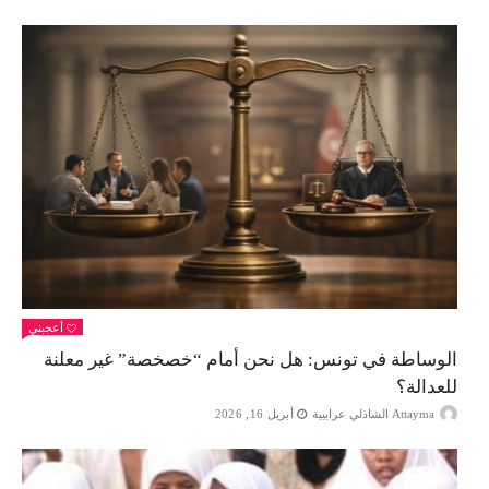
أعجبني
الوساطة في تونس: هل نحن أمام “خصخصة” غير معلنة
للعدالة؟
Attayma الشاذلي عرايبية
أبريل 16, 2026