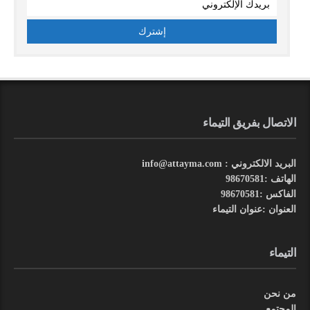
الاتصال بفريق التيماء
البريد الالكتروني : info@attayma.com
الهاتف :98670581
الفاكس :98670581
العنوان :عنوان التيماء
التيماء
من نحن
المجتمع