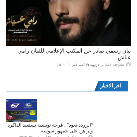
بيان رسمي صادر عن المكتب الإعلامي للفنان رامي
عياش
Attayma الشاذلي عرايبية
أغسطس 03, 2026
اخر الاخبار
“الزردة تعود”.. فرجة تونسية تستعيد الذاكرة
وتراهن على جمهور سوسة