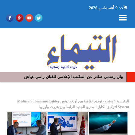
الأحد 9 أغسطس 2026
في افتتاح مهرجان بومخلوف الدولي: رؤوف ماهر يتالق و يشد الجمهور 
ر
الرئيسية
slider
توقيع اتفاقية بين أورنج تونس وMedusa Submarine Cable
System لتركيز الكابل البحري الجديد الرابط بين بنزرت وأوروبا