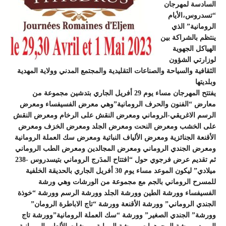
السادسة لمهرجان
“تسدروس،الأيام
الرومانية” الذي
ينتظم بالشراكة بين
الهياكل الجهوية
لوزارتي الشؤون
الثقافية والسياحة والصناعات التقليدية والمجتمع المدني وولاية المهدية
وبلديتها
يفتتح المهرجان مساء يوم 29 أفريل الجاري بتدشين مجموعة من
معارض “الفنون والحرف الرومانية”وهي معرض الفسيفساء ومعرض
الرسم الاغريقي-الروماني ومعرض النقش على الرخام ومعرض النقش
على الخشب ومعرض النحت ومعرض الجلد ومعرض الخزف ومعرض
الأقنعة الجنائزية ومعرض الألياف النباتية ومعرض سك العملة الرومانية
ومعرض الجندي الروماني ومعرض المجالدين ومعرض الطب الروماني
ثم تقديم عرض فرجوي حول “افتتاح المدَرج الروماني بتيسدروس -238
ميلادي” ليكون الموعد مساء يوم 30 أفريل الجاري بالحديقة الخلفية
للمسرح الروماني بالجم مع مجموعة من الورشات وهي ورشة
الفسيفساء وورشة الطين وورشة الجلد وورشة الرسم وورشة “خوذة
الجندي الروماني” وورشة الأقنعة وورشة “تاج الاباطرة الرومان”
وورشة” الجندي الصغير” وورشة “سك العملة الرومانية”وورشة تاج