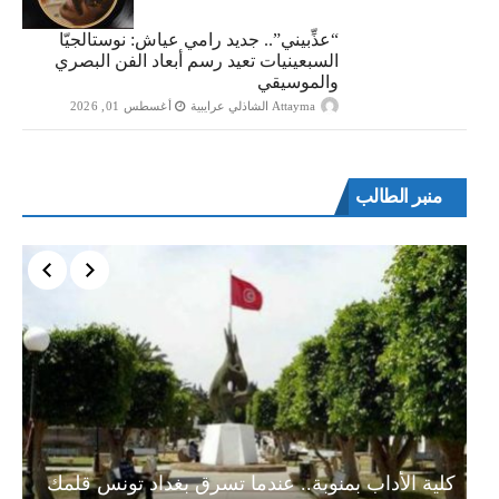
“​عذِّبيني”.. جديد رامي عياش: نوستالجيّا
السبعينيات تعيد رسم أبعاد الفن البصري
والموسيقي
Attayma الشاذلي عرايبية
أغسطس 01, 2026
منبر الطالب
ة…
كلية الأداب بمنوبة.. عندما تسرق بغداد تونس قلمك