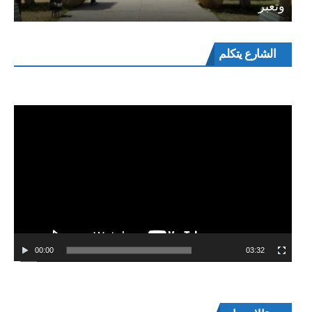
وتعبر
مشغل
الشارع يتكلم
الفيديو
00:00
03:32