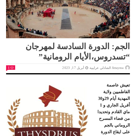
الجم: الدورة السادسة لمهرجان
“تسدروس،الأيام الرومانية”
Attayma الشاذلي عرايبية
أبريل 17, 2023
1
تعيش عاصمة
الفاطميين ولاية
المهدية أيام 29و30
أفريل الجاري و 1
ماي القادم وتحديدا
من فضاء المسرح
الروماني بالجم
على ايقاع الدورة