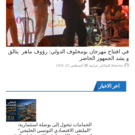
في افتتاح مهرجان بومخلوف الدولي: رؤوف ماهر يتالق
و يشد الجمهور الحاضر
Attayma الشاذلي عرايبية
أغسطس 02, 2026
اخر الاخبار
الحمامات تتحول إلى بوصلة استثمارية:
“الملتقى الاقتصادي التونسي الخليجي”