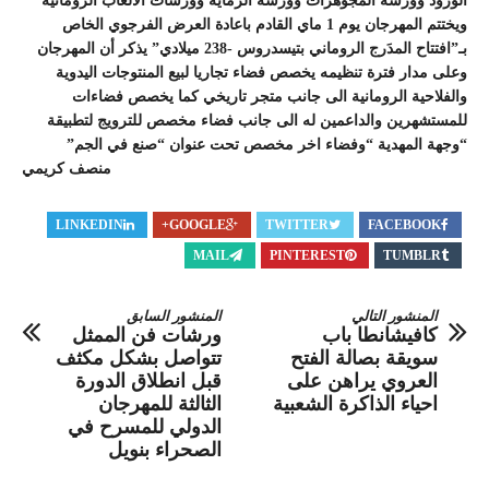
الورود وورشة المجوهرات وورشة الرماية وورشات الألعاب الرومانية
ويختتم المهرجان يوم 1 ماي القادم باعادة العرض الفرجوي الخاص
بـ”افتتاح المدَرج الروماني بتيسدروس -238 ميلادي” يذكر أن المهرجان
وعلى مدار فترة تنظيمه يخصص فضاء تجاريا لبيع المنتوجات اليدوية
والفلاحية الرومانية الى جانب متجر تاريخي كما يخصص فضاءات
للمستشهرين والداعمين له الى جانب فضاء مخصص للترويج لتطبيقة
“وجهة المهدية “وفضاء اخر مخصص تحت عنوان “صنع في الجم”
منصف كريمي
LINKEDIN
GOOGLE+
TWITTER
FACEBOOK
MAIL
PINTEREST
TUMBLR
المنشور التالي
المنشور السابق
كافيشانطا باب
ورشات فن الممثل
سويقة بصالة الفتح
تتواصل بشكل مكثف
العروي يراهن على
قبل انطلاق الدورة
احياء الذاكرة الشعبية
الثالثة للمهرجان
الدولي للمسرح في
الصحراء بنويل