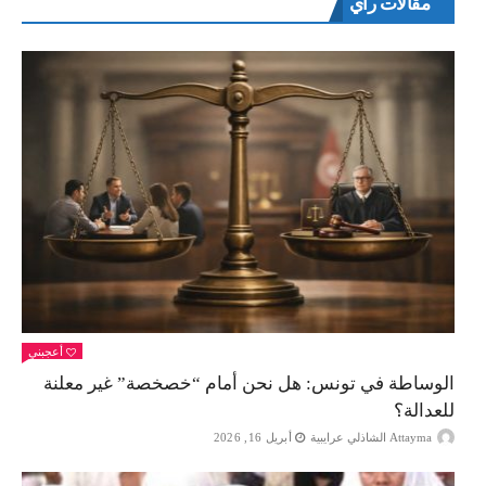
مقالات راي
أعجبني
الوساطة في تونس: هل نحن أمام “خصخصة” غير معلنة
للعدالة؟
Attayma الشاذلي عرايبية
أبريل 16, 2026