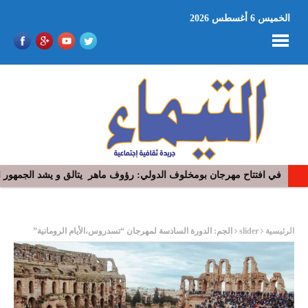
الخميس 6 أغسطس 2026
في افتتاح مهرجان بومخلوف الدولي: رؤوف ماهر يتالق و يشد الجمهور 
“​عذِّبيني”.. جديد رامي عياش: نوستالجيّا السبعينيات تعيد رسم أبعاد ال
ر
الرئيسية
slider
الجم: الدورة السادسة لمهرجان “تسدروس،الأيام الرومانية”