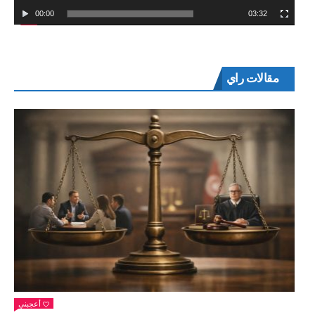
00:00
03:32
مقالات راي
أعجبني