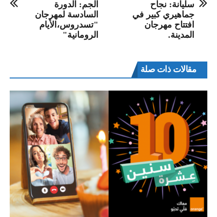
سليانة: نجاح
الجم: الدورة
جماهيري كبير في
السادسة لمهرجان
افتتاح مهرجان
"تسدروس،الأيام
المدينة.
الرومانية"
مقالات ذات صلة