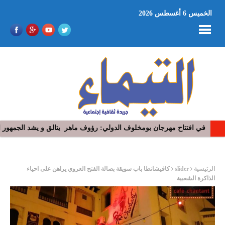
الخميس 6 أغسطس 2026
في افتتاح مهرجان بومخلوف الدولي: رؤوف ماهر يتالق و يشد الجمهور 
“​عذِّبيني”.. جديد رامي عياش: نوستالجيّا السبعينيات تعيد رسم أبعاد ال
ر
الرئيسية
slider
كافيشانطا باب سويقة بصالة الفتح العروي يراهن على احياء
الذاكرة الشعبية