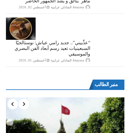
ماهر يتالق و يشد الجمهور الحاضر
Attayma الشاذلي عرايبية
أغسطس 02, 2026
“​عذِّبيني”.. جديد رامي عياش: نوستالجيّا
السبعينيات تعيد رسم أبعاد الفن البصري
والموسيقي
Attayma الشاذلي عرايبية
أغسطس 01, 2026
منبر الطالب