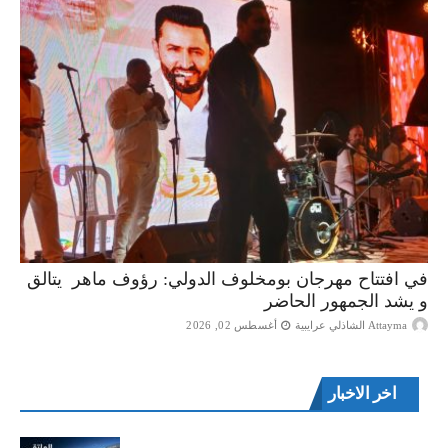
في افتتاح مهرجان بومخلوف الدولي: رؤوف ماهر يتالق
و يشد الجمهور الحاضر
Attayma الشاذلي عرايبية
أغسطس 02, 2026
اخر الاخبار