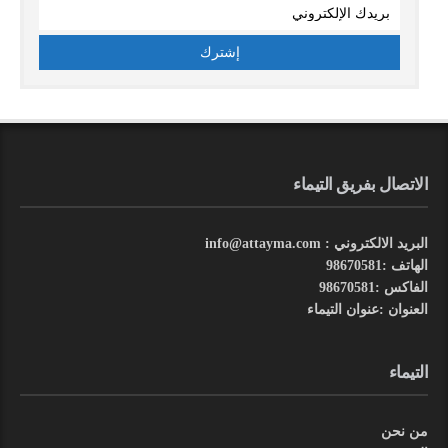
الاتصال بفريق التيماء
البريد الالكتروني : info@attayma.com
الهاتف :98670581
الفاكس :98670581
العنوان :عنوان التيماء
التيماء
من نحن