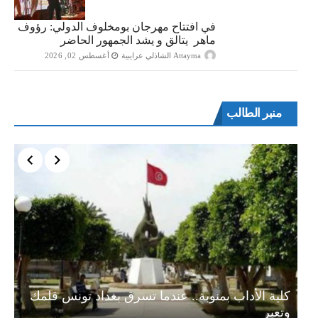
في افتتاح مهرجان بومخلوف الدولي: رؤوف
ماهر يتالق و يشد الجمهور الحاضر
Attayma الشاذلي عرايبية
أغسطس 02, 2026
منبر الطالب
ة…
كلية الأداب بمنوبة.. عندما تسرق بغداد تونس قلمك
وتعبر