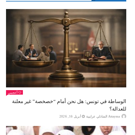
أعجبني
الوساطة في تونس: هل نحن أمام “خصخصة” غير معلنة
للعدالة؟
Attayma الشاذلي عرايبية
أبريل 16, 2026