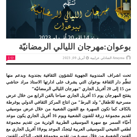
بوعوان:مهرجان الليالي الرمضانيّة
Attayma الشاذلي عرايبية
أبريل 09, 2023
1
تحت اشراف المندوبية الجهوية للشؤون الثقافية بجندوبة وبدعم منها
تنظّم دار الثقافة بوعوان التي يشرف على ادارتها الاستاذ مراد حناشي
من 15 إلى 20 أفريل الجاري “مهرجان الليالي الرمضانيّة”
يفتتح المهرجان يوم 15 أفريل الجاري صباحا بالفن الرابع من خلال عرض
مسرحية للاطفال” ولد البرط” من انتاج المركز الثقافي الدولي يوغرطة
بالكاف كما تكون السهرة مع الفنون الشعبية من خلال عرض موسيقي
تقديم مجموعة زرقة للفنون الشعبية ويوم 16 أفريل الجاري يكون موعد
أحبّاء السمر مع سهرة الموسيقى الطربية الوترية من تقديم مجموعة
لطفي الشيحي للموسيقى العربية ليتجدّد الموعد يوم18 أفريل الجاري مع
الفنون الشعبية من خلال سهرة من تقديم مجموعة فتحي البرّاني للفنون