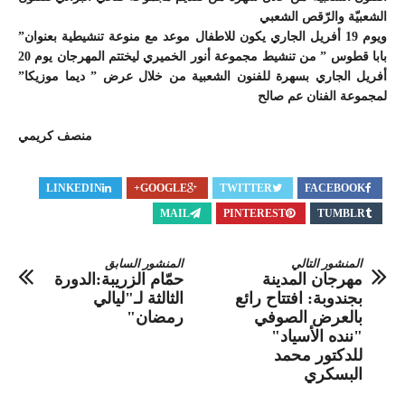
الشعبيّة والرّقص الشعبي
ويوم 19 أفريل الجاري يكون للاطفال موعد مع منوعة تنشيطية بعنوان”
بابا قطوس ” من تنشيط مجموعة أنور الخميري ليختتم المهرجان يوم 20
أفريل الجاري بسهرة للفنون الشعبية من خلال عرض ” ديما موزيكا”
لمجموعة الفنان عم صالح
منصف كريمي
LINKEDIN
GOOGLE+
TWITTER
FACEBOOK
MAIL
PINTEREST
TUMBLR
المنشور التالي
المنشور السابق
مهرجان المدينة
حمّام الزريبة:الدورة
بجندوبة: افتتاح رائع
الثالثة لـ"ليالي
بالعرض الصوفي
رمضان"
"ننده الأسياد"
للدكتور محمد
البسكري