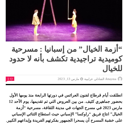
“أزمة الخيال” من إسبانيا : مسرحية
كوميدية تراجيدية تكشف بأنه لا حدود
للخيال
Attayma الشاذلي عرايبية
مارس 13, 2023
1
انطلقت أيام قرطاج لفنون العرائس في دورتها الرابعة منذ يومها الأول
بحضور جماهيري كثيف. من بين العروض التي تم تقديمها، يوم الأحد 12
مارس 2023 في مسرح الجهات في مدينة الثقافة، مسرحية “أزمة
الخيال” انتاج فريق “راوكسا” الإسباني حيث استطاع الثنائي الإسباني
على خشبة المسرح أن يسحرا الجمهور بفكرتهم الفريدة وإبداعهم الكبير.