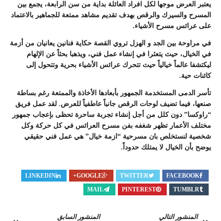
يعتبر العرض موجها لكل افراد العائلة بداية من سن الرابعة، يجمع بين
المسرح والسيرك والرقص بهدف تقديم مشاهد ممتعة للجماهير بالاعتماد
على عرائس مسرح الأشياء.
في مراوحة بين الجد و الهزل تروي القصة حكاية فنانين يعانيان من أزمة
في الخيال، حيث يتعثرا في إنشاء عمل فني، ويذهبا بحثاً عن الإلهام
ليكتشفا عالماً خيالياً حيث تتحرك عرائس الأشياء بحرية وتتحول إلى
كائنات حية.
تأسر الدمى المستخدمة الجمهور بأبعادها الأخاذة والممتعة رغم بساطة
صنعها، فيما تضيف لوحات الرقص جانباً عاطفياً للعرض. لقد عمل فريق
“راوكسا” دون كلل من أجل إنشاء تجربة ساحرة تحظى بإعجاب جمهور
مختلف الأعمار تظهر شغفه بفن مسرح العرائس في كل حركة وكل
شخصية لنستخلص بان مسرحية “ازمة خيال” هي عمل فني حقيقي
يوضح بأن الخيال لا يمتلك حدوداً.
LINKEDIN
GOOGLE+
TWITTER
FACEBOOK
MAIL
PINTEREST
TUMBLR
المنشور التالي
المنشور السابق