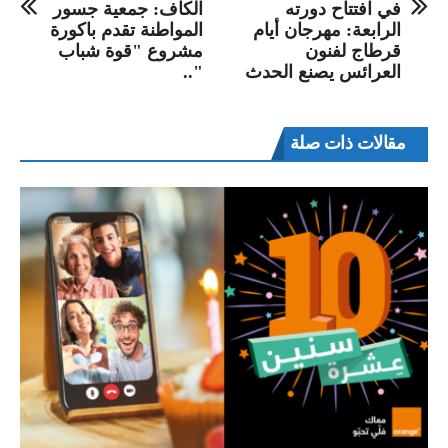
في افتتاح دورته
الكاف: جمعية جسور
الرابعة: مهرجان أيام
المواطنة تقدم باكورة
قرطاج لفنون
مشروع "قوة شباب
العرائس يصنع الحدث
"..
مقالات ذات صلة