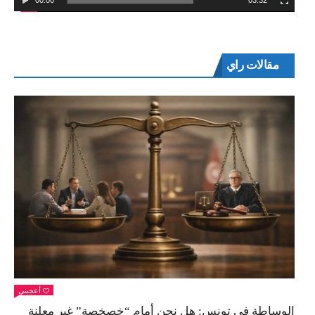
00:00
03:32
مقالات راي
أعجبني
الوساطة في تونس: هل نحن أمام “خصخصة” غير معلنة