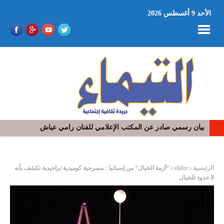
الأحد 9 أغسطس 2026
بيان رسمي صادر عن المكتب الإعلامي للفنان رامي عياش
ر
الرئيسية
slider
“أزمة الخيال” من إسبانيا : مسرحية كوميدية تراجيدية تكشف بأنه
لا حدود للخيال