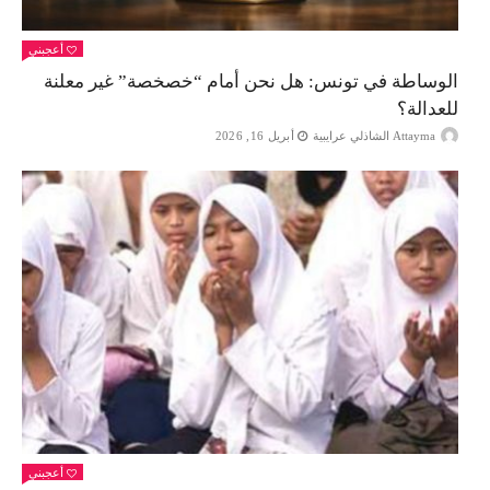
أعجبني
الوساطة في تونس: هل نحن أمام “خصخصة” غير معلنة
للعدالة؟
Attayma الشاذلي عرايبية
أبريل 16, 2026
أعجبني