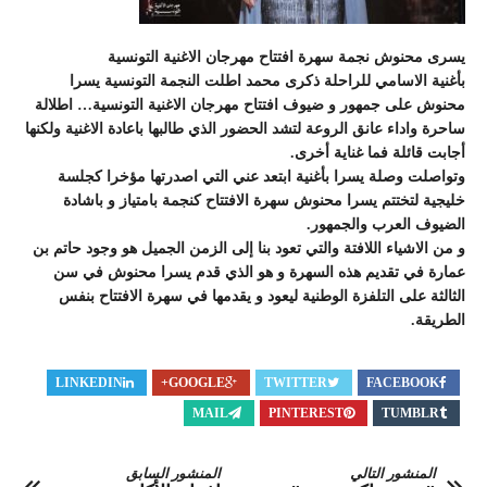
يسرى محنوش نجمة سهرة افتتاح مهرجان الاغنية التونسية
بأغنية الاسامي للراحلة ذكرى محمد اطلت النجمة التونسية يسرا
محنوش على جمهور و ضيوف افتتاح مهرجان الاغنية التونسية… اطلالة
ساحرة واداء عانق الروعة لتشد الحضور الذي طالبها باعادة الاغنية ولكنها
أجابت قائلة فما غناية أخرى.
وتواصلت وصلة يسرا بأغنية ابتعد عني التي اصدرتها مؤخرا كجلسة
خليجية لتختتم يسرا محنوش سهرة الافتتاح كنجمة بامتياز و باشادة
الضيوف العرب والجمهور.
و من الاشياء اللافتة والتي تعود بنا إلى الزمن الجميل هو وجود حاتم بن
عمارة في تقديم هذه السهرة و هو الذي قدم يسرا محنوش في سن
الثالثة على التلفزة الوطنية ليعود و يقدمها في سهرة الافتتاح بنفس
الطريقة.
LINKEDIN
GOOGLE+
TWITTER
FACEBOOK
MAIL
PINTEREST
TUMBLR
المنشور التالي
المنشور السابق