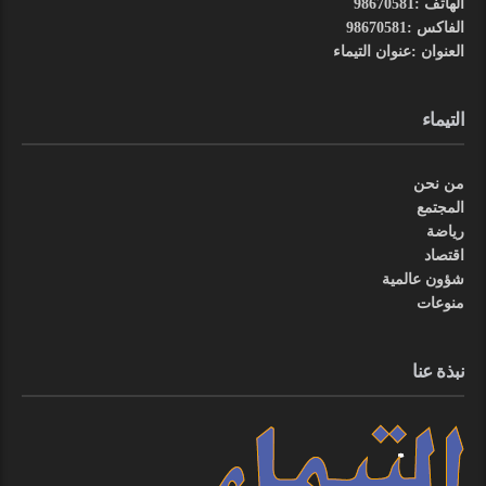
الهاتف :98670581
الفاكس :98670581
العنوان :عنوان التيماء
التيماء
من نحن
المجتمع
رياضة
اقتصاد
شؤون عالمية
منوعات
نبذة عنا