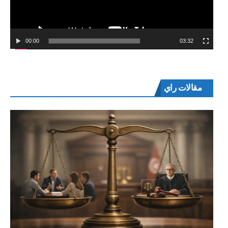
00:00
03:32
مقالات راي