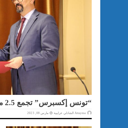
“تونس إكسبرس” تجمع 2.5 مليون دينار من “الزيتونة كابيتال”
Attayma الشاذلي عرايبية
مارس 08, 2023