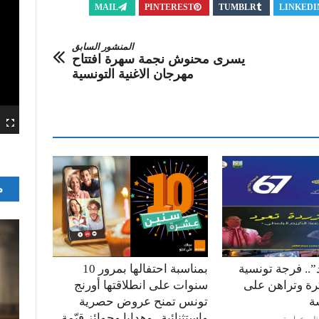
MAIL
PINTEREST
TUMBLR
LINKEDI
المنشور السابق
يسرى محنوش نجمة سهرة افتتاح
مهرجان الاغنية التونسية
م
”.. فرجة تونسية
بمناسبة احتفالها بمرور 10
كرة وتراهن على
سنوات على انطلاقتها أورنج
ة
تونس تمنح عروض حصرية
واستثنائية.. وهدايا وجوائز قيّمة