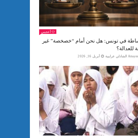
أعجبني
اطة في تونس: هل نحن أمام “خصخصة” غير
ة للعدالة؟
Att الشاذلي عرايبية
أبريل 16, 2026