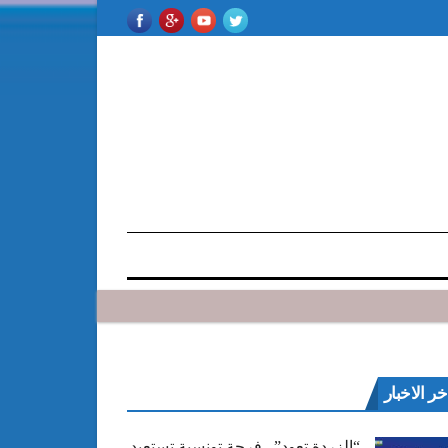
خر الاخبار
“الزردة تعود”.. فرجة تونسية تستعيد