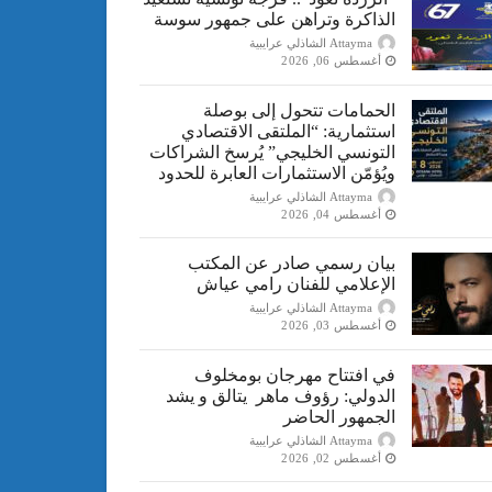
الذاكرة وتراهن على جمهور سوسة
Attayma الشاذلي عرايبية
أغسطس 06, 2026
الحمامات تتحول إلى بوصلة
استثمارية: “الملتقى الاقتصادي
التونسي الخليجي” يُرسخ الشراكات
ويُؤمّن الاستثمارات العابرة للحدود
Attayma الشاذلي عرايبية
أغسطس 04, 2026
بيان رسمي صادر عن المكتب
الإعلامي للفنان رامي عياش
Attayma الشاذلي عرايبية
أغسطس 03, 2026
في افتتاح مهرجان بومخلوف
الدولي: رؤوف ماهر يتالق و يشد
الجمهور الحاضر
Attayma الشاذلي عرايبية
أغسطس 02, 2026