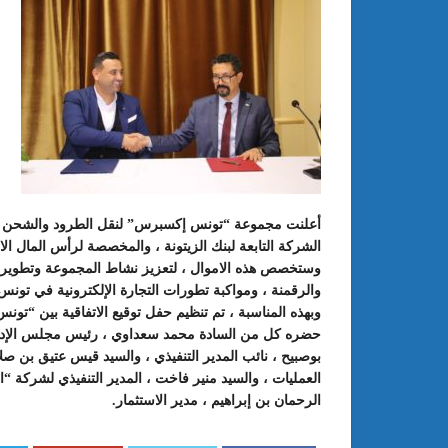
الشركة التابعة لبنك الزيتونة ، والمخصصة لرأس المال الا
: الدورة 24 للمعرض الجامعي تحت
عبد الستار الخليفي: مهم جدا أن يتو
وستخصص هذه الاموال ، لتعزيز نشاط المجموعة وتطويره ع
طريقك إلى التميّز”
الملتقى الدولي الحسين بوزيان للم
والرقمنة ، ومواكبة تطورات التجارة الإلكترونية في تونس و
الجامعي بوجودي أو بدونه
حضره كل من السادة محمد سعداوي ، رئيس مجلس الإدار
بوصبيح ، نائب المدير التنفيذي ، والسيد قيس عتيق بن صل
العمليات ، والسيد منير فاخت ، المدير التنفيذي لشركة “ال
الرحمان بن إبراهيم ، مدير الاستثمار.