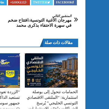
N
GOOGLE+
TWITTER
FACEBOOK
المنشور التالي
مهرجان الأغنية التونسية:افتتاح ضخم
في سهرة الاحتفاء بذكرى محمد
مقالات ذات صلة
الحمامات تتحول إلى بوصلة
“الزردة تعود
استثمارية: “الملتقى الاقتصادي
تستعيد الذا
التونسي الخليجي” يُرسخ
جمهور سوس
الشراكات ويُؤمّن الاستثمارات
Attayma الشاذلي عرايبية