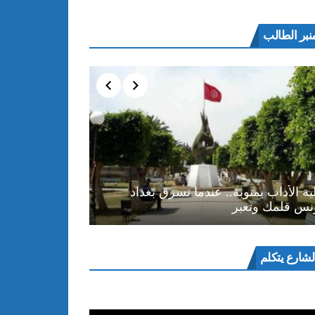
نبر الطالب
ية الأداب بمنوبة.. عندما تسرق بغداد
نس قلمك وتعبر
ل
لشارع يتكلم
و