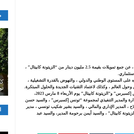
م
أعلنت مجموعة “تونس إكسبرس” لنقل الطرود والشحن ، عن جمع تمويلات بقيمة 2.5 مليون دينار من “الزيتونة كابيتال” ،
ستثماري.
اصل
لى المستوى الوطني والدولي ، والنهوض بالقدرة التشغيلية ،
سرح
المسرح الجامعي يقود رواده إلى الملتقيات
كل
حول العالم ، وكذلك لاعتماد التقنيات الجديدة والحلول المبتكرة.
الدولية…التجربة العمانية نموذجا
تو
وبهذه المناسبة ، تم تنظيم حفل توقيع الاتفاقية بين “تونس إكسبرس” و”الزيتونة كابيتال” يوم الأربعاء 8 مارس 2023،
ة والمدير التنفيذي لمجموعة “تونس إكسبرس” ، والسيد حسن
اح ، المدير الإداري والمالي ، والسيد بشير شكيب تونسي ، مدير
مشغ
ا
زيتونة كابيتال” ، والسيد أيمن برحومة المدير، والسيد عبد
الفيدي