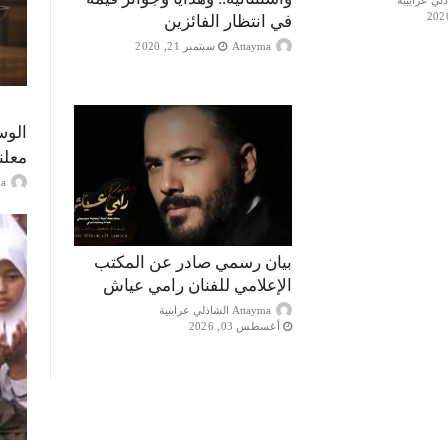
في انتظار الفائزين
Attayma
سبتمبر 21, 2020
الوس
معلن
ayma
بيان رسمي صادر عن المكتب
الإعلامي للفنان رامي عياش
Attayma الشاذلي عرايبية
أغسطس 03, 2026