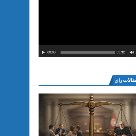
00:00
03:32
قالات راي