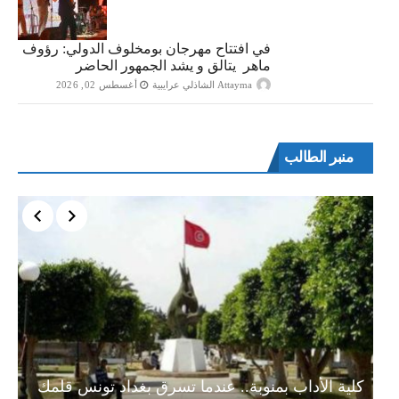
في افتتاح مهرجان بومخلوف الدولي: رؤوف
ماهر يتالق و يشد الجمهور الحاضر
Attayma الشاذلي عرايبية
أغسطس 02, 2026
منبر الطالب
ة…
كلية الأداب بمنوبة.. عندما تسرق بغداد تونس قلمك