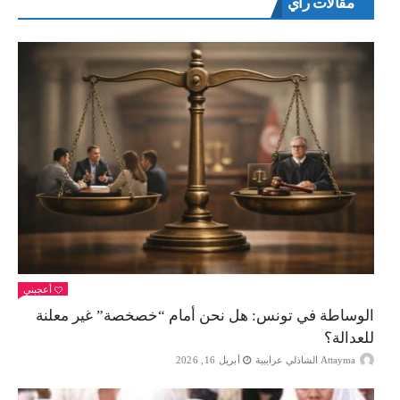
مقالات راي
أعجبني
الوساطة في تونس: هل نحن أمام “خصخصة” غير معلنة
للعدالة؟
Attayma الشاذلي عرايبية
أبريل 16, 2026