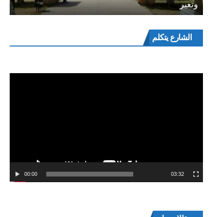
وتعبر
مشغل
الشارع يتكلم
الفيديو
00:00
03:32