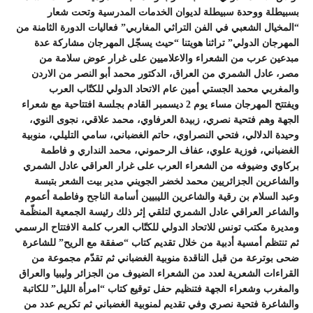
بسبيطلة ووحدة سبيطلة لديوان الخدمات المدرسية وتحت شعار
“المخيال الشعبي في الفن التراثي المغاربي” فعاليات الدورة الثامنة من
المهرجان الدولي” تراثنا هويتنا “حيث يسجّل المهرجان مشاركة عدة
مبدعين عرب من الشعراء والاعلاميين على غرار عوض سلامة من
مصر، عادل الشمري من العراق، الدكتور محمد أبو النصر من الاردن
والمغربي محمد الجستي أمين عام الاتحاد الدولي للكتّاب العرب
ويفتتح المهرجان مساء يوم 2 ديسمبر القادم بجلسة افتتاحية مع شعراء
الجهة وهم فتحية نصري، زبيدة العرفاوي، محمد علاقي، نجوى النوي،
وحيدة الدلالي، فتحي النصراوي، حاتم الغضباني، سامي التليلي، منوبية
الغضباني، فوزية علوي، عفاف الرحموني، محمد النداري و فاطمة
بركاوي وضيوفه من الشعراء العرب على غرار العراقي عادل الشمري
والشاعرين الجزائريين محمد لخضر الجويني مدير بيت الشعر بتبسة
وعبد السلام بن رقية والشاعرين الليبيين أسامة الناجح وفاطمة أعموم
والشاعر العراقي عادل الشمري لتلقي إثر ذلك رئيسة الجمعية المنظّمة
ومديرة مكتب تونس للاتحاد الدولي للكتّاب العرب كلمة الافتتاح الرسمي
ثم تنتظم أمسية أدبية من خلال تقديم كتاب “صفقة مع الريح” للشاعرة
ضحى بوترعة من قبل الناقدة منوبية الغضباني ثم تقدّم مجموعة من
القراءات الشعرية لعدد من الشعراء الضيوف من الجزائر وليبيا والعراق
والمغرب وشعراء الجهة فتنظيم حفل توقيع كتاب “امرأة الليل” للكاتبة
والشاعرة فتحية نصري وفي تقديم لمنوبية الغضباني ثم تكريم عدد من