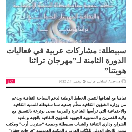
سبيطلة: مشاركات عربية في فعاليات
الدورة الثامنة لـ”مهرجان تراثنا
هويتنا”
Attayma الشاذلي عرايبية
نوفمبر 17, 2022
2
تماهيا مع اهدافها لتثمين الخطط الوطنية لدعم السياحة الثقافية وبدعم
من وزارة الشؤون الثقافية تنظّم جمعية سنا سفيطلة للتنمية الثقافية
والاجتماعية التي ترأسها الشاعرة والمربية ضحى بوترعة بالتنسيق مع
ولاية القصرين و المندوبية الجهوية للشؤون الثقافية بالجهة و بلدية
الشرايع وداري الثقافة والشباب بسبيطلة وجمعية “ستريت أرت” ومكتب
تونس للاتحاد الدولي للكتّاب العرب و المكتبة العمومية “فرحات حشاد”