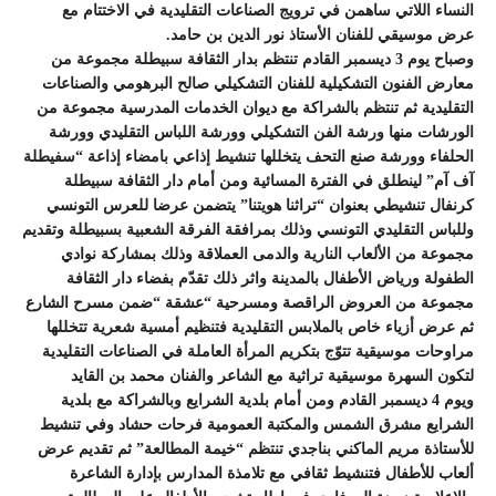
النساء اللاتي ساهمن في ترويج الصناعات التقليدية في الاختتام مع
عرض موسيقي للفنان الأستاذ نور الدين بن حامد.
وصباح يوم 3 ديسمبر القادم تنتظم بدار الثقافة سبيطلة مجموعة من
معارض الفنون التشكيلية للفنان التشكيلي صالح البرهومي والصناعات
التقليدية ثم تنتظم بالشراكة مع ديوان الخدمات المدرسية مجموعة من
الورشات منها ورشة الفن التشكيلي وورشة اللباس التقليدي وورشة
الحلفاء وورشة صنع التحف يتخللها تنشيط إذاعي بامضاء إذاعة “سفيطلة
آف آم” لينطلق في الفترة المسائية ومن أمام دار الثقافة سبيطلة
كرنفال تنشيطي بعنوان “تراثنا هويتنا” يتضمن عرضا للعرس التونسي
وللباس التقليدي التونسي وذلك بمرافقة الفرقة الشعبية بسبيطلة وتقديم
مجموعة من الألعاب النارية والدمى العملاقة وذلك بمشاركة نوادي
الطفولة ورياض الأطفال بالمدينة واثر ذلك تقدّم بفضاء دار الثقافة
مجموعة من العروض الراقصة ومسرحية “عشقة “ضمن مسرح الشارع
ثم عرض أزياء خاص بالملابس التقليدية فتنظيم أمسية شعرية تتخللها
مراوحات موسيقية تتوّج بتكريم المرأة العاملة في الصناعات التقليدية
لتكون السهرة موسيقية تراثية مع الشاعر والفنان محمد بن القايد
ويوم 4 ديسمبر القادم ومن أمام بلدية الشرايع وبالشراكة مع بلدية
الشرايع مشرق الشمس والمكتبة العمومية فرحات حشاد وفي تنشيط
للأستاذة مريم الماكني بناجدي تنتظم “خيمة المطالعة” ثم تقديم عرض
ألعاب للأطفال فتنشيط ثقافي مع تلامذة المدارس بإدارة الشاعرة