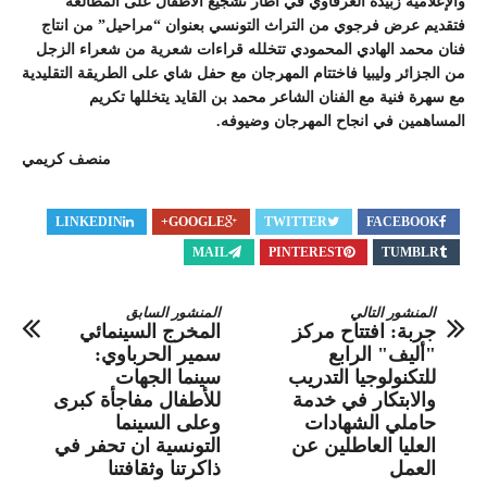
والإعلامية زبيدة العرفاوي في اطار تشجيع الأطفال على المطالعة
فتقديم عرض فرجوي من التراث التونسي بعنوان “مراحيل” من انتاج
فنان محمد الهادي المحمودي تتخلله قراءات شعرية من شعراء الزجل
من الجزائر وليبيا فاختتام المهرجان مع حفل شاي على الطريقة التقليدية
مع سهرة فنية مع الفنان الشاعر محمد بن القايد يتخللها تكريم
المساهمين في انجاح المهرجان وضيوفه.
منصف كريمي
LINKEDIN
GOOGLE+
TWITTER
FACEBOOK
MAIL
PINTEREST
TUMBLR
المنشور التالي
المنشور السابق
جربة: افتتاح مركز
المخرج السينمائي
"أليف" الرابع
سمير الحرباوي:
للتكنولوجيا التدريب
سينما الجهات
والابتكار في خدمة
للأطفال مفاجأة كبرى
حاملي الشهادات
وعلى السينما
العليا العاطلين عن
التونسية ان تحفر في
العمل
ذاكرتنا وثقافتنا