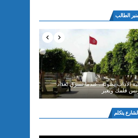
نبر الطالب
ية الأداب بمنوبة.. عندما تسرق بغداد
نس قلمك وتعبر
ل
لشارع يتكلم
و