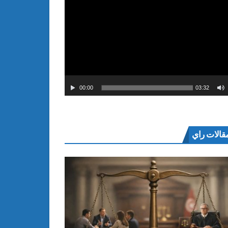
00:00
03:32
قالات راي