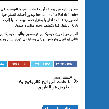
Invitation / La Bal de l’enfer وتدور 
لحضور زفاف أحد أقاربها بمنزل فخم، وبعد ذهابها إلى 
تاريخ عائلتها، كما تكتشف وجود مؤامرة ضدها.
الفيلم من ﺇﺧﺮاﺝ جيسيكا إم. تومبسون وﺗﺄﻟﻴﻒ جيسيكا إم. 
ناتلي إيمانويل وتوماس دورتي وستيفاني كورنيليسن وهيو 
: الدورة 24 للمعرض الجامعي تحت
عبد الستار الخليفي: مهم جدا أن يتو
N
GOOGLE+
TWITTER
FACEBOOK
طريقك إلى التميّز”
الملتقى الدولي الحسين بوزيان للم
الجامعي بوجودي أو بدونه
المنشور التالي
ما عادت الرواٸح كالرواٸح ولا
الطريق هو الطريق...