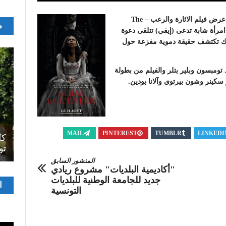
تنطلق بداية من يوم 24 أوت قاعات السينما التونسية في عرض فيلم الاثارة والرعب – The
م
أحداث الفيلم حول امرأة شابة تدعى (إيفي) تتلقى دعوة
هناك تكتشف حقيقة دموية مفزعة حول
تومبسون وبلير بتلر والفيلم من بطولة
سكينر وشون بيرتوي وآلانا بودين.
اصل
MAIL
PINTEREST
TUMBLR
LINKEDI
سرح
المسرح الجامعي يقود رواده إلى الملتقيات
كل
الدولية…التجربة العمانية نموذجا
تو
المنشور السابق
"أكاديمية البلديات" مشروع ريادي
جديد للجامعة الوطنية للبلديات
مشغ
ا
التونسية
الفيدي