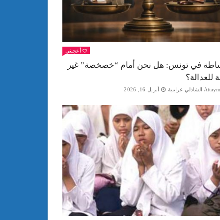
أعجبني
اطة في تونس: هل نحن أمام “خصخصة” غير
ة للعدالة؟
Att الشاذلي عرايبية
أبريل 16, 2026