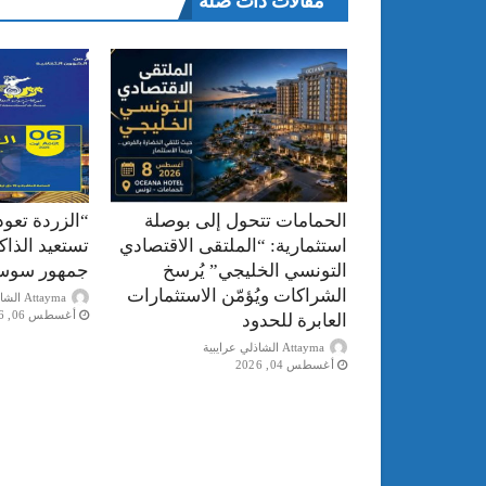
مقالات ذات صلة
الحمامات تتحول إلى بوصلة
“الزردة تعود
استثمارية: “الملتقى الاقتصادي
تستعيد الذا
التونسي الخليجي” يُرسخ
جمهور سوس
الشراكات ويُؤمّن الاستثمارات
Attayma الشاذلي عرايبية
أغسطس 06, 2026
العابرة للحدود
Attayma الشاذلي عرايبية
أغسطس 04, 2026