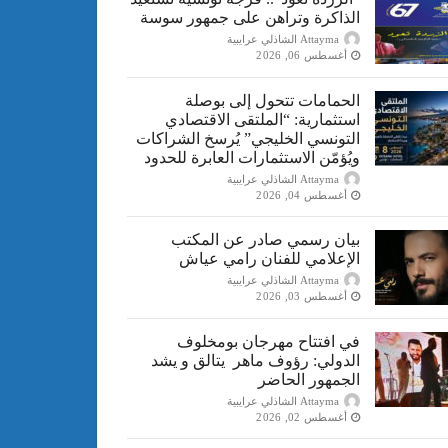
الذاكرة وتراهن على جمهور سوسة
Attayma الشاذلي عرايبية
أغسطس 06, 2026
الحمامات تتحول إلى بوصلة
استثمارية: “الملتقى الاقتصادي
التونسي الخليجي” يُرسخ الشراكات
ويُؤمّن الاستثمارات العابرة للحدود
Attayma الشاذلي عرايبية
أغسطس 04, 2026
بيان رسمي صادر عن المكتب
الإعلامي للفنان رامي عياش
Attayma الشاذلي عرايبية
أغسطس 03, 2026
في افتتاح مهرجان بومخلوف
الدولي: رؤوف ماهر يتالق و يشد
الجمهور الحاضر
Attayma الشاذلي عرايبية
أغسطس 02, 2026