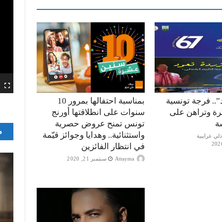
”.. فرجة تونسية
بمناسبة احتفالها بمرور 10
كرة وتراهن على
سنوات على انطلاقتها أورنج
ة
تونس تمنح عروض حصرية
م
واستثنائية.. وهدايا وجوائز قيّمة
في انتظار الفائزين
Attayma
سبتمبر 21, 2020