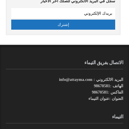
سجل في البريد الالكتروني لتصلك اخر الاخبار
الاتصال بفريق التيماء
البريد الالكتروني : info@attayma.com
الهاتف :98670581
الفاكس :98670581
العنوان :عنوان التيماء
التيماء