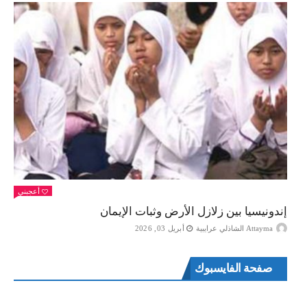
أعجبني
إندونيسيا بين زلازل الأرض وثبات الإيمان
Attayma الشاذلي عرايبية
أبريل 03, 2026
صفحة الفايسبوك