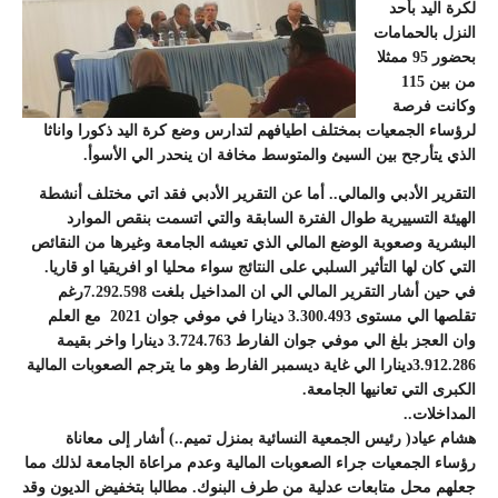
لكرة اليد بأحد
النزل بالحمامات
بحضور 95 ممثلا
من بين 115
وكانت فرصة
لرؤساء الجمعيات بمختلف اطيافهم لتدارس وضع كرة اليد ذكورا واناثا
الذي يتأرجح بين السيئ والمتوسط مخافة ان ينحدر الي الأسوأ.
التقرير الأدبي والمالي.. أما عن التقرير الأدبي فقد اتي مختلف أنشطة
الهيئة التسييرية طوال الفترة السابقة والتي اتسمت بنقص الموارد
البشرية وصعوبة الوضع المالي الذي تعيشه الجامعة وغيرها من النقائص
التي كان لها التأثير السلبي على النتائج سواء محليا او افريقيا او قاريا.
في حين أشار التقرير المالي الي ان المداخيل بلغت 7.292.598رغم
تقلصها الي مستوى 3.300.493 دينارا في موفي جوان 2021 مع العلم
وان العجز بلغ الي موفي جوان الفارط 3.724.763 دينارا واخر بقيمة
3.912.286دينارا الي غاية ديسمبر الفارط وهو ما يترجم الصعوبات المالية
الكبرى التي تعانيها الجامعة.
المداخلات..
هشام عياد( رئيس الجمعية النسائية بمنزل تميم..) أشار إلى معاناة
رؤساء الجمعيات جراء الصعوبات المالية وعدم مراعاة الجامعة لذلك مما
جعلهم محل متابعات عدلية من طرف البنوك. مطالبا بتخفيض الديون وقد