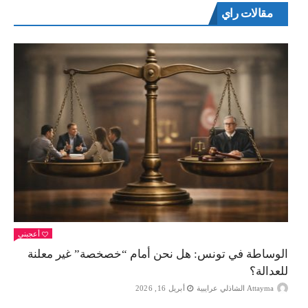
مقالات راي
أعجبني
الوساطة في تونس: هل نحن أمام “خصخصة” غير معلنة
للعدالة؟
Attayma الشاذلي عرايبية
أبريل 16, 2026