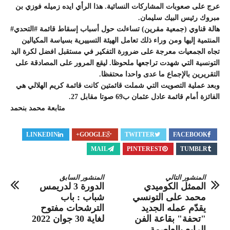
عرج على صعوبات المشاركات النسائية. هذا الرأي ايده زميله فوزي بن
مبروك رئيس البيك سليمان.
هالة قناوي (جمعية مقرين) تساءلت حول أسباب إسقاط قائمة #التحدي#
المنتمية إليها ومن وراء ذلك تعامل الهيئة التسييرية بسياسة المكيالين
تجاه الجمعيات معرجة على ضرورة التفكير في مستقبل افضل لكرة اليد
التونسية التي شهدت تراجعها ملحوظا. ليقع المرور على المصادقة على
التقريرين بالإجماع ما عدى واحدا محتفظا.
وبعد عملية التصويت التي شملت قائمتين كانت قائمة كريم الهلالي هي
الفائزة أمام قائمة عادل عثمان ب69 صوتا مقابل 27.
متابعة محمد بنحمد
LINKEDIN
GOOGLE+
TWITTER
FACEBOOK
MAIL
PINTEREST
TUMBLR
المنشور التالي
المنشور السابق
الممثل الكوميدي
الدورة 3 لدريمس
محمد على التونسي
شباب : باب
يقدّم عمله الجديد
الترشحات مفتوح
"تحفة" بقاعة الفن
لغاية 30 جوان 2022
الرابع بالعاصمة