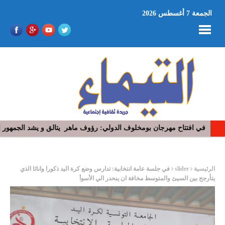
الجمعة 7 أغسطس 2026
في افتتاح مهرجان بومخلوف الدولي: رؤوف ماهر يتالق و يشد الجمهور 
ر
الرئيسية
slider
في جلسة عامة انتخابية: تدارس وضع كرة اليد ذكورا واناثا الذي
يتأرجح بين السيئ والمتوسط مخافة ان ينحدر الي الأسوأ