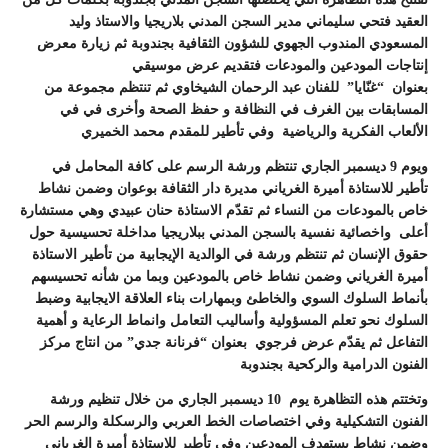
العقيد فتحي سليماني مدير السجن المدني بلاريجيا والاستاذ وليد
المسعودي المندوب الجهوي للشؤون الثقافية بجندوبة ثم زيارة معرض
إنتاجات المودعين والمودعات فتقديم عرض موسيقي
بعنوان “غنّايا” للفنان عبد الرحمان الشيخاوي ثم تنتظم مجموعة من
المسابقات بين الغرف في النظافة و حفظ الصحة وأخرى في في
الألعاب الفكرية والرياضية وفي تأطير للمقدم محمد الخميري
ويوم 9 ديسمبر الجاري تنتظم ورشة الرسم على كافة المحامل في
تأطير للاستاذة أميرة الغرياني مديرة دار الثقافة بوعوان وضمن نشاط
خاص بالمودعات من النساء ثم تقدّم الاستاذة حنان عبيدي وهي مستشارة
أعلى واخصائية نفسية بالسجن المدني ببلاريجيا مداخلة تحسيسية حول
حقوق الإنسان ثم تنتظم ورشة في الوالدية الإيجابية من تأطير الاستاذة
أميرة الغرياني وضمن نشاط خاص بالمودعين وبما من شأنه تحسيسهم
بأنماط السلوك السوي والخاطئ وبمهارات بناء العلاقة الايجابية وضبط
السلوك نحو تعلم المسؤولية وأساليب التعامل وانماط الرعاية و أهمية
التفاعل ثم يقدّم عرض فرجوي بعنوان “فرنانة جدي” من انتاج مركز
الفنون الدرامية والركحية بجندوبة
وتختتم هذه التظاهرة يوم 10 ديسمبر الجاري من خلال تنظيم ورشة
الفنون التشكيلية وفي اختصاصات الخط العربي والرسكلة والرسم الحر
وضمن نشاط يستهدف المودعين وفي تأطير للاستاذة أميرة الغرياني