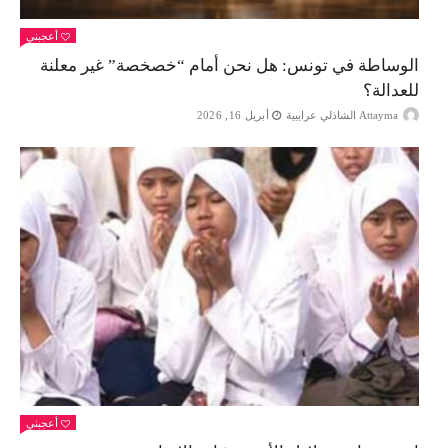
أعجبني
الوساطة في تونس: هل نحن أمام “خصخصة” غير معلنة
للعدالة؟
Attayma الشاذلي عرايبية
أبريل 16, 2026
أعجبني