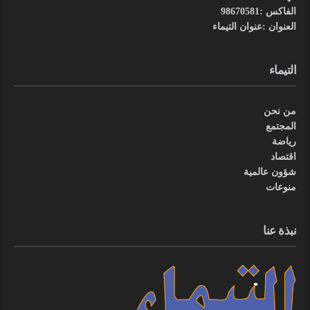
الفاكس :98670581
العنوان :عنوان التيماء
التيماء
من نحن
المجتمع
رياضة
اقتصاد
شؤون عالمية
منوعات
نبذة عنا