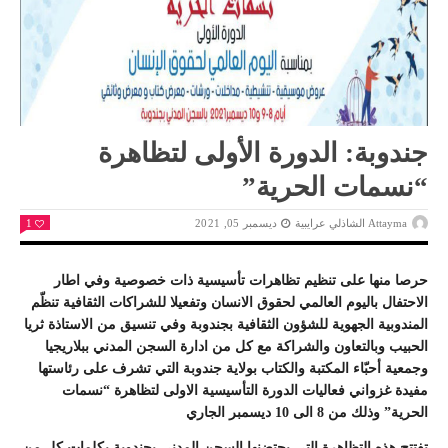
جندوبة: الدورة الأولى لتظاهرة
“نسمات الحرية”
Attayma الشاذلي عرايبية
ديسمبر 05, 2021
1
حرصا منها على تنظيم تظاهرات تأسيسية ذات خصوصية وفي اطار
الاحتفال باليوم العالمي لحقوق الانسان وتفعيلا للشراكات الثقافية تنظّم
المندوبية الجهوية للشؤون الثقافية بجندوبة وفي تنسيق من الاستاذة ثريا
الحبيب وبالتعاون والشراكة مع كل من ادارة السجن المدني ببلاريجيا
وجمعية أحبّاء المكتبة والكتاب بولاية جندوبة التي تشرف على رئاستها
مفيدة غزواني فعاليات الدورة التأسيسية الاولى لتظاهرة “نسمات
الحرية” وذلك من 8 الى 10 ديسمبر الجاري
تفتتح هذه التظاهرة التي يحتضنها السجن المدني بجندوبة بكلمات كل من