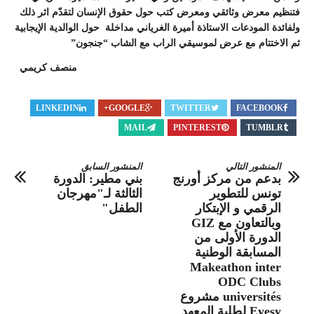
فتنظيم معرض وثائقي ومعرض كتب حول حقوق الإنسان لتقدّم اثر ذلك
ولفائدة المودعات الاستاذة أميرة الغرياني مداخلة حول الوالدية الإيجابية
ثم الاختتام مع عرض لموسيقي الراب مع الشاب “جنجون”
منصف كريمي
LINKEDIN
GOOGLE+
TWITTER
FACEBOOK
MAIL
PINTEREST
TUMBLR
المنشور التالي
المنشور السابق
بدعم من مركز أورنج
بني مطير: الدورة
تونس للتطوير
الثالثة لـ"مهرجان
الرقمي و الإبتكار
الطفل"
وبالتعاون مع GIZ
الدورة الأولى من
المسابقة الوطنية
Makeathon inter
ODC Clubs
universités مشروع
Eyesy لطلبة المعهد