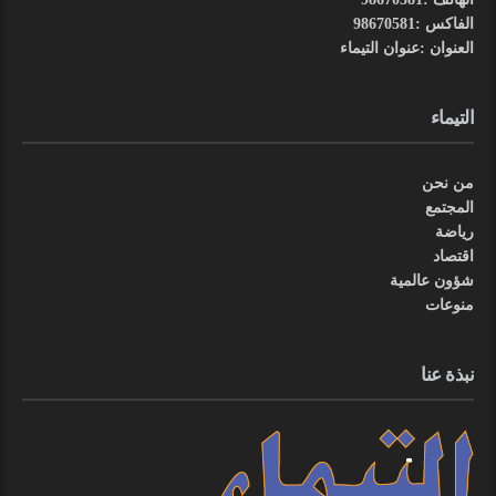
الفاكس :98670581
العنوان :عنوان التيماء
التيماء
من نحن
المجتمع
رياضة
اقتصاد
شؤون عالمية
منوعات
نبذة عنا