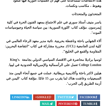
هذه الانتفاضات لمساعدتنا على فهم أن العمليات الثورية فيها صعود
وهبوط ، مكاسب ونكسات.
المتحدثون والمتحدثات
ياسر منيف
أستاذ سوري في علم الاجتماع بمعهد الفنون الحرة في كلية
إيمرسون. مؤلف كتاب ‘الثورة السورية: بين سياسة الحياة وجيوسياسات
الموت’.
أ
لاء
الشهابي
باحثة وناشطة بحرينية. نائبة مدير معهد الرخاء العالمي في
كلية لندن الجامعية (UCL). محررة مشاركة في كتاب “انتفاضة البحرين:
المقاومة والقمع في الخليج”.
لوسيا براديلا
محاضرة في الاقتصاد السياسي الدولي بجامعة .King’s
College London تعمل على الرأسمالية والإمبريالية الحدودية في ليبيا.
هيلين لاكنر
باحثة وأكاديمية بريطانية. عملت في جميع أنحاء اليمن منذ
السبعينيات وعاشت هناك لما يقرب من 15 عامًا. مؤلفة كتاب ‘اليمن في
أزمة الطريق إلى الحرب’.
LINKEDIN
GOOGLE+
TWITTER
FACEBOOK
MAIL
PINTEREST
TUMBLR