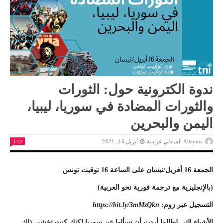
ندوة الكترونية حول: الثورات
والثورات المضادة في سوريا، ليبيا،
اليمن والبحرين
Attayma الشاذلي عرايبية
أبريل 16, 2021
1
الجمعة 16 أفريل/نيسان على الساعة 16 توقيت تونس
(بالإنجليزية مع ترجمة فورية نحو العربية)
التسجيل عبر زوم
:
https://bit.ly/3mMzQkn
الأشياء التي لطالما أردت أن تسألها عن سوريا لكنك كنت تخشى ذلك.