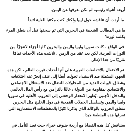
أربعة أشياء رئيسية لم تكن تعرفها عن اليمن.
ما أردت أن تناقشه حول ليبيا ولكنك كنت مكتئبا للغاية لتبدأ.
ما هي المطالب الشعبية في البحرين التي تم سحقها قبل أن ينطق المرء
بكلمة ثورة؟
في الواقع ، كانت سوريا وليبيا واليمن والبحرين كلها أجزاء لاتتجزّأ من
الثورات العربية. لكن بعد عقد من الزمن ، تلاشت هذه الأحداث تمامًا
تقريبًا من هذا الإطار.
تم الاحتفال بالانتفاضات العربية على أنها أحداث غيرت العالم ، لكن هذه
الجهود المذهلة ضد الاستبداد تحولت أيضًا إلى عنف إنجرّ عنه اختلافات
وشقاق. قوبلت العديد من المحاولات للنضال ضد الاستغلال الاجتماعي
والاقتصادي بمقاومة من الدولة ، غالبًا بالتزامن مع رأس المال العالمي
والتدخل الأجنبي. يُظهر الانحدار الوحشي إلى الحروب الأهلية في سوريا
وليبيا واليمن وتسلسل الحملات القمعية في دول الخليج مثل البحرين
منطق الحروب بالوكالة الذي يذكرنا كثيرًا بالمخططات الاستعمارية التي
تعرفها هذه المنطقة جيدا.
سنناقش كل هذه القضايا مع أربعة ضيوف خبراء حيث نعيد التأمل في