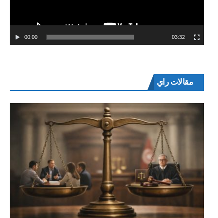
00:00
03:32
مقالات راي