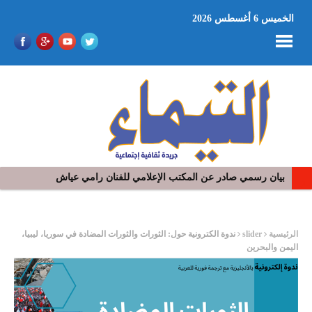
الخميس 6 أغسطس 2026
بيان رسمي صادر عن المكتب الإعلامي للفنان رامي عياش
في افتتاح مهرجان بومخلوف الدولي: رؤوف ماهر يتالق و يشد الجمهور 
ر
الرئيسية
slider
ندوة الكترونية حول: الثورات والثورات المضادة في سوريا، ليبيا،
اليمن والبحرين