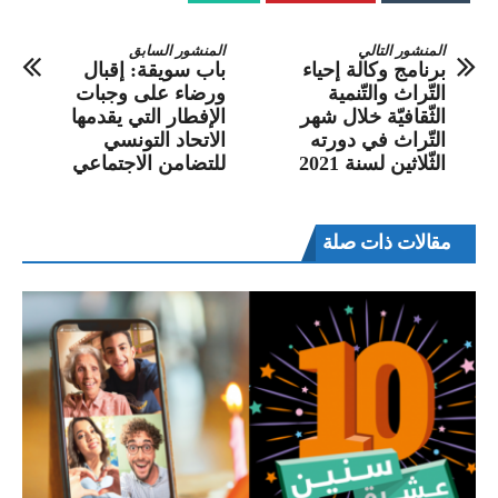
المنشور التالي
المنشور السابق
برنامج وكالة إحياء
باب سويقة: إقبال
التّراث والتّنمية
ورضاء على وجبات
الثّقافيّة خلال شهر
الإفطار التي يقدمها
التّراث في دورته
الاتحاد التونسي
الثّلاثين لسنة 2021
للتضامن الاجتماعي
مقالات ذات صلة