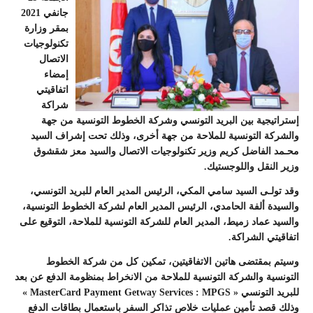
جانفي 2021
بمقر وزارة
تكنولوجيات
الاتصال
إمضاء
اتفاقيتي
شراكة
إستراتيجية بين البريد التونسي وشركة الخطوط التونسية من جهة
والشركة التونسية للملاحة من جهة أخرى، وذلك تحت إشراف السيد
محـمد الفاضل كريم وزير تكنولوجيات الاتصال والسيد معز شقشوق
وزير النقل واللوجستيك.
وقد تولـى السيد سامي المكي، الرئيس المدير العام للبريد التونسي،
والسيدة ألفة الحامدي، الرئيس المدير العام لشركة الخطوط التونسية،
والسيد عماد زميط
،
المدير العام للشركة التونسية للملاحة، التوقيع على
اتفاقيتي الشراكة.
وسيتم بمقتضى هاتين الاتفاقيتين، تمكين كل من شركة الخطوط
التونسية والشركة التونسية للملاحة من الانخراط بمنظومة الدفع عن بعد
للبريد التونسي « MasterCard Payment Getway Services : MPGS »
وذلك قصد تأمين عمليات خلاص تذاكر السفر باستعمال بطاقات الدفع