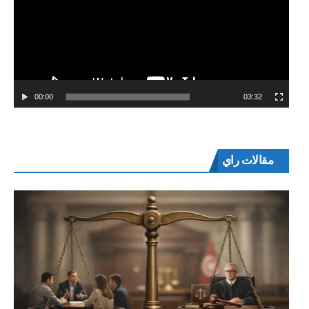
00:00
03:32
مقالات راي