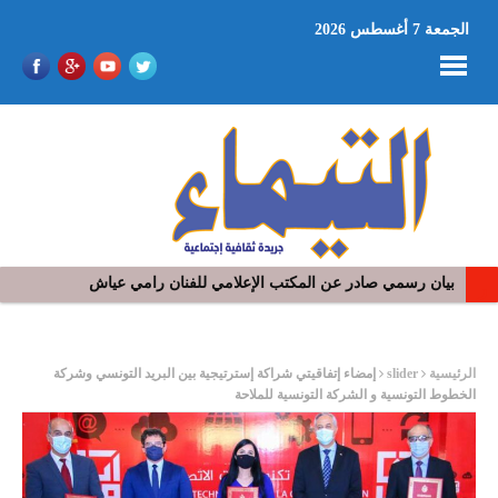
الجمعة 7 أغسطس 2026
بيان رسمي صادر عن المكتب الإعلامي للفنان رامي عياش
في افتتاح مهرجان بومخلوف الدولي: رؤوف ماهر يتالق و يشد الجمهور 
ر
الرئيسية
slider
إمضاء إتفاقيتي شراكة إسترتيجية بين البريد التونسي وشركة
الخطوط التونسية و الشركة التونسية للملاحة