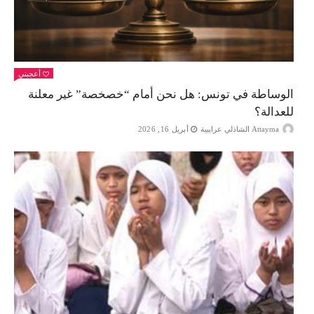
أعجبني
الوساطة في تونس: هل نحن أمام “خصخصة” غير معلنة
للعدالة؟
Attayma الشاذلي عرايبية
أبريل 16, 2026