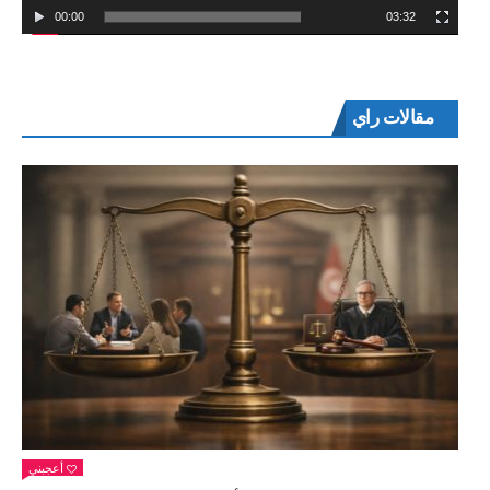
00:00
03:32
مقالات راي
أعجبني