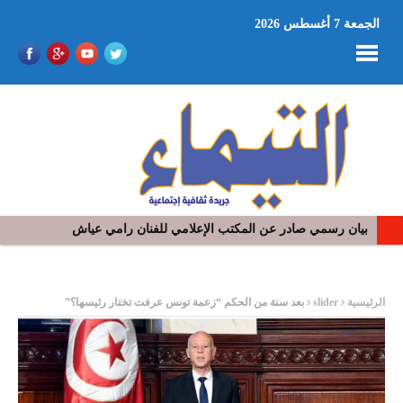
الجمعة 7 أغسطس 2026
بيان رسمي صادر عن المكتب الإعلامي للفنان رامي عياش
في افتتاح مهرجان بومخلوف الدولي: رؤوف ماهر يتالق و يشد الجمهور 
ر
الرئيسية
slider
بعد سنة من الحكم “زعمة تونس عرفت تختار رئيسها؟”