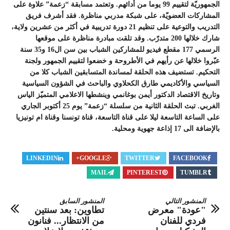
الجمهوريّة لتقييم 99 يوما من أدائهم. وتعتمد مسابقة “زعمة” علاوة على
المشاركات العضويّة، على شبكة مدربي مناظرة. فقد أشرف فريق
التدريب والتوعية على تنظيم 21 دورة تدريبية في أكثر من عشرين ولاية،
شارك خلالها 200 متدرّب. وقد تلقت مبادرة مناظرة على موقعها
الرسمي 177 مقطع فيديو للمشاركين الشباب بين سن ال16 و35 سنة
عبّروا خلالها عن رأيهم في الأطروحة و خضعوا لتقييم الجمهور ولجنة
التحكيم. تستضيف هذه الحلقة لمساندة المتسابقين الشباب كلا من
السياسي والأكاديمي طارق الكحلاوي والباحث في الشؤون السياسية
وتاريخ الاقتصاد الدكتور أيمن بوغانمي وينشطها الاعلامي المتميّز الياس
الغربي. تبث الحلقة الثانية من سلسلة “زعمة” يوم 25 أكتوبر الجاري
على الساعة التاسعة ليلا على قناة التاسعة، قناة تونسنا وقناة ام تونيزيا
بالإضافة الى 17 إذاعة جهوية ومحلية.
LINKEDIN
GOOGLE+
TWITTER
FACEBOOK
MAIL
PINTEREST
TUMBLR
المنشور التالي
المنشور السابق
"عودة" معرض
تطاوين: بعد سنتين
فردي للفنان
من الانتظار... فنانون