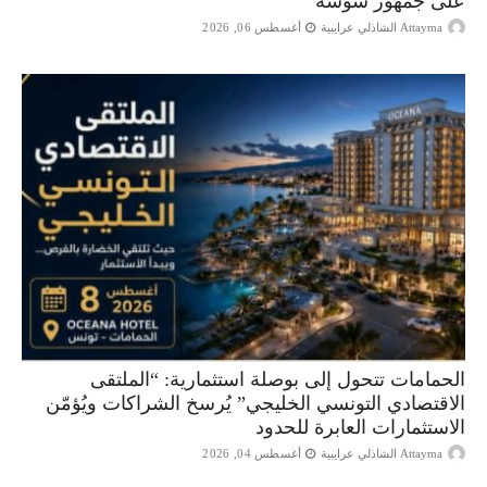
على جمهور سوسة
Attayma الشاذلي عرايبية
أغسطس 06, 2026
الحمامات تتحول إلى بوصلة استثمارية: “الملتقى
الاقتصادي التونسي الخليجي” يُرسخ الشراكات ويُؤمّن
الاستثمارات العابرة للحدود
Attayma الشاذلي عرايبية
أغسطس 04, 2026