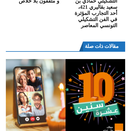
التشكيلي حمادي بن
و مثقفون بلا خلاص
سعيد بقاليري 421،
أحد التجارب المؤثرة
في الفن التشكيلي
التونسي المعاصر
مقالات ذات صلة