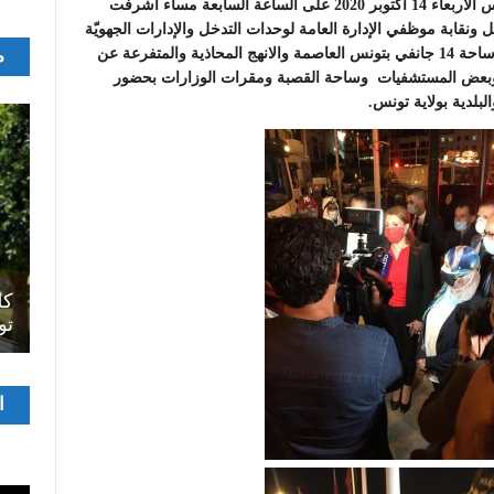
انطلاق حملة تعقيم كبرى بكامل مناطق الولاية تونس امس الأربعاء 14 أكتوبر 2020 على الساعة السابعة مساء أشرفت
ل ونقابة موظفي الإدارة العامة لوحدات التدخل والإدارات الجهويّة
م
والبلديات (الكرم، حلق الوادي، سيدي بوسعيد) بداية من ساحة 14 جانفي بتونس العاصمة والانهج المحاذية والمتفرعة عن
و وبعض المستشفيات وساحة القصبة ومقرات الوزارات بحضور
بلدية بولاية تونس.
اصل
سرح
المسرح الجامعي يقود رواده إلى الملتقيات
كل
الدولية…التجربة العمانية نموذجا
تو
مشغ
ا
الفيدي