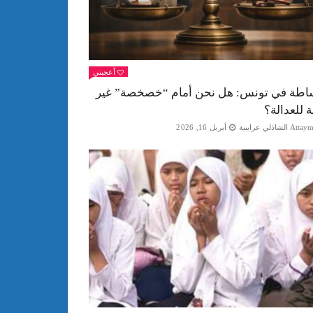
أعجبني
اطة في تونس: هل نحن أمام “خصخصة” غير
ة للعدالة؟
Att الشاذلي عرايبية
أبريل 16, 2026