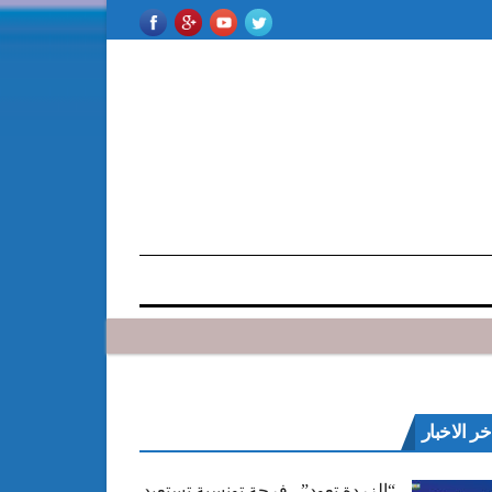
خر الاخبار
“الزردة تعود”.. فرجة تونسية تستعيد