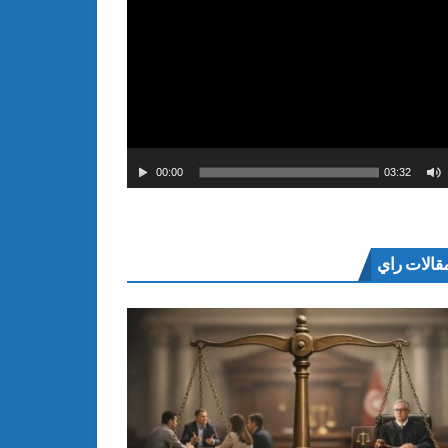
00:00
03:32
قالات راي