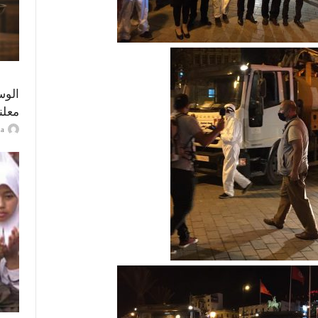
الوس
معلن
ayma