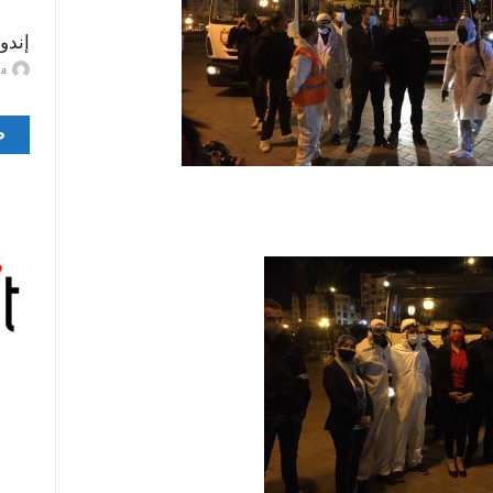
إندو
ayma
ص