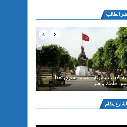
نبر الطالب
ية الأداب بمنوبة.. عندما تسرق بغداد
نس قلمك وتعبر
ل
لشارع يتكلم
و