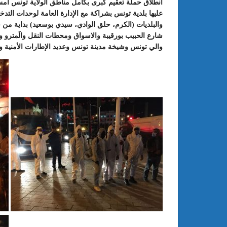
عليها بلدية تونس بشراكة مع الإدارة العامة لوحدات التدخ
شارع الحبيب بورقيبة والاسواق ومحطات النقل والَمتر
والي تونس وشيخة مدينة تونس وعديد الإطارات الأمنية وال
: الدورة 24 للمعرض الجامعي تحت
عبد الستار الخليفي: مهم جدا أن يتو
طريقك إلى التميّز”
الملتقى الدولي الحسين بوزيان للم
الجامعي بوجودي أو بدونه