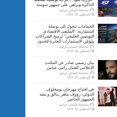
الذاكرة وتراهن على جمهور سوسة
Attayma الشاذلي عرايبية
أغسطس 06, 2026
الحمامات تتحول إلى بوصلة
استثمارية: “الملتقى الاقتصادي
التونسي الخليجي” يُرسخ الشراكات
ويُؤمّن الاستثمارات العابرة للحدود
Attayma الشاذلي عرايبية
أغسطس 04, 2026
بيان رسمي صادر عن المكتب
الإعلامي للفنان رامي عياش
Attayma الشاذلي عرايبية
أغسطس 03, 2026
في افتتاح مهرجان بومخلوف
الدولي: رؤوف ماهر يتالق و يشد
الجمهور الحاضر
Attayma الشاذلي عرايبية
أغسطس 02, 2026