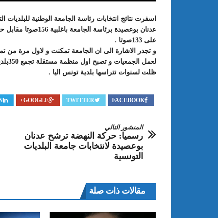
اسفرت نتائج انتخابات رئاسة الجامعة الوطنية للبلديات ا
عدنان بوعصيدة برئاس
على 133صوتا .
لعمل 
ظلت لسنوات تتراسها بلدية تونس اليا .
N
GOOGLE+
TWITTER
FACEBOOK
المنشور التالي
: الدورة 24 للمعرض الجامعي تحت
عبد الستار الخليفي: مهم جدا أن يتو
رسميا: حركة النهضة ترشح عدنان
طريقك إلى التميّز”
الملتقى الدولي الحسين بوزيان للم
بوعصيدة لانتخابات جامعة البلديات
الجامعي بوجودي أو بدونه
التونسية
مقالات ذات صلة