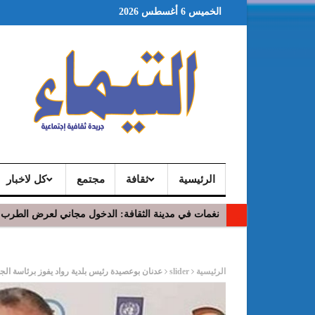
الخميس 6 أغسطس 2026
الرئيسية
ثقافة
مجتمع
كل لاخبار
نغمات في مدينة الثقافة: الدخول مجاني لعرض الطرب 
شيماء هلالي تفتتح مهرجان دڤة الدولي واقبال كبير على
ر
الرئيسية
slider
عدنان بوعصيدة رئيس بلدية رواد يفوز برئاسة الج