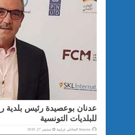
عدنان بوعصيدة رئيس بلدية روا
للبلديات التونسية
Attayma الشاذلي عرايبية
سبتمبر 27, 2020