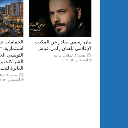
بيان رسمي صادر عن المكتب
الحمامات تت
الإعلامي للفنان رامي عياش
استثمارية: “
التونسي الخ
Attayma الشاذلي عرايبية
أغسطس 03, 2026
الشراكات ويُ
العابرة للحد
Attayma الشاذلي عرايبية
أغسطس 04, 2026