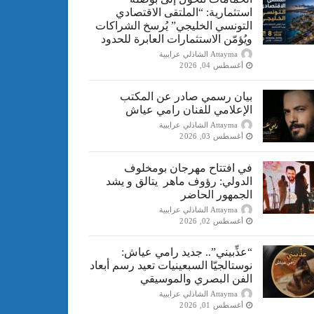
استثمارية: “الملتقى الاقتصادي
التونسي الخليجي” يُرسخ الشراكات
ويُؤمّن الاستثمارات العابرة للحدود
Attayma الشاذلي عرايبية
أغسطس 04, 2026
بيان رسمي صادر عن المكتب
الإعلامي للفنان رامي عياش
Attayma الشاذلي عرايبية
أغسطس 03, 2026
في افتتاح مهرجان بومخلوف
الدولي: رؤوف ماهر يتالق و يشد
الجمهور الحاضر
Attayma الشاذلي عرايبية
أغسطس 02, 2026
“​عذِّبيني”.. جديد رامي عياش:
نوستالجيّا السبعينيات تعيد رسم أبعاد
الفن البصري والموسيقي
Attayma الشاذلي عرايبية
أغسطس 01, 2026