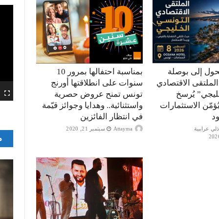
حول إلى بوصلة
بمناسبة احتفالها بمرور 10
الملتقى الاقتصادي
سنوات على انطلاقتها أورنج
ليجي” يُرسخ
تونس تمنح عروض حصرية
ؤمّن الاستثمارات
واستثنائية.. وهدايا وجوائز قيّمة
ود
في انتظار الفائزين
Attayma
سبتمبر 21, 2020
م