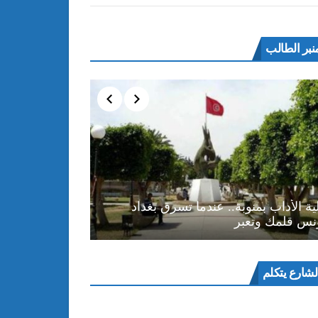
نبر الطالب
ية الأداب بمنوبة.. عندما تسرق بغداد
نس قلمك وتعبر
ل
لشارع يتكلم
و