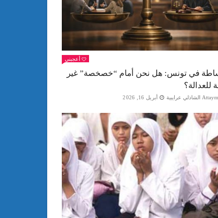
أعجبني
اطة في تونس: هل نحن أمام “خصخصة” غير
ة للعدالة؟
Att الشاذلي عرايبية
أبريل 16, 2026