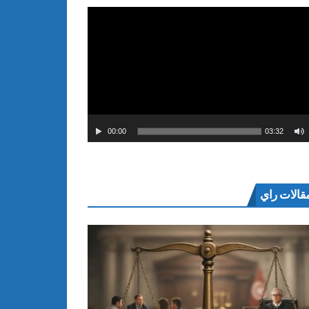
00:00
03:32
قالات راي