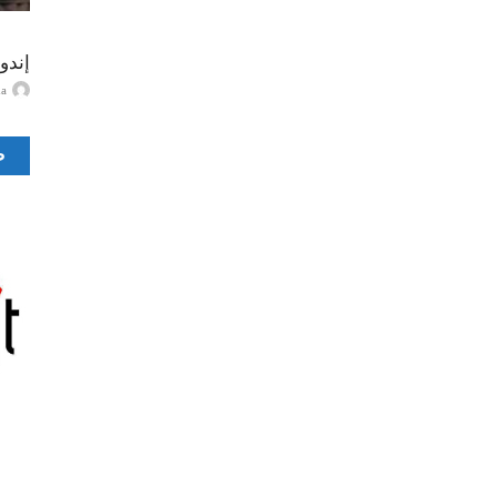
إندو
ayma
ص