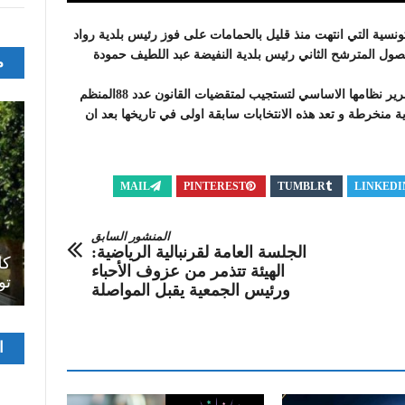
لتونسية التي انتهت منذ قليل بالحمامات على فوز رئيس بلدية رواد
ة الجامعة باغلبية 156صوتا مقابل حصول المترشح الثاني رئيس بلدية النفيضة عبد اللطيف حمودة
م
و تجدر الاشارة الى ان الجامعة تمكنت و لاول مرة من تمرير نظامها الاساسي لتستجيب لمتقضيات القانون عدد 88المنظم
الجمعيات و تصبح اول منظمة مستقلة تجمع 350بلدية منخرطة و تعد هذه الانتخابات سابقة اولى في تاريخها بعد ان
MAIL
PINTEREST
TUMBLR
LINKEDI
المنشور السابق
اصل
الجلسة العامة لقرنبالية الرياضية:
سرح
المسرح الجامعي يقود رواده إلى الملتقيات
كل
الهيئة تتذمر من عزوف الأحباء
الدولية…التجربة العمانية نموذجا
تو
ورئيس الجمعية يقبل المواصلة
مشغ
ا
الفيدي