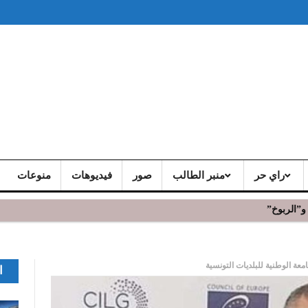
راي حر
منبر الطالب
صور
فيديوهات
منوعات
و”الربوخ”
 تذاكر الحفل
امعة الوطنية للبلديات التونسية
ا