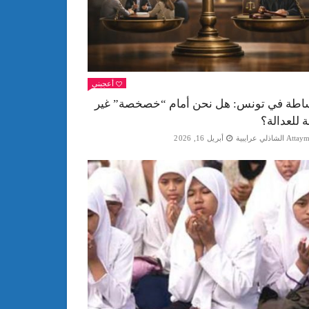
أعجبني
اطة في تونس: هل نحن أمام “خصخصة” غير
ة للعدالة؟
Att الشاذلي عرايبية
أبريل 16, 2026