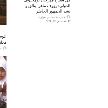
في افتتاح مهرجان بومخلوف
الدولي: رؤوف ماهر يتالق و
يشد الجمهور الحاضر
Attayma الشاذلي عرايبية
أغسطس 02, 2026
الوس
معلن
ayma