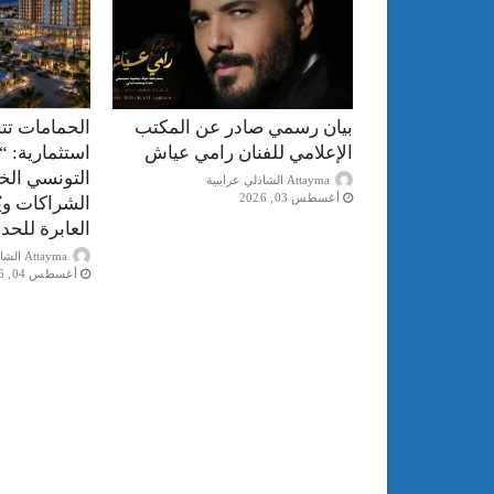
بيان رسمي صادر عن المكتب
الحمامات تت
الإعلامي للفنان رامي عياش
استثمارية: “
التونسي الخ
Attayma الشاذلي عرايبية
أغسطس 03, 2026
الشراكات ويُ
العابرة للحد
Attayma الشاذلي عرايبية
أغسطس 04, 2026