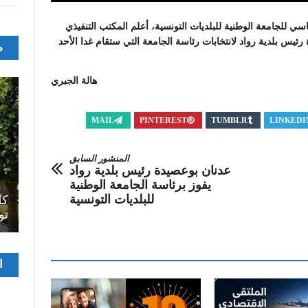
سي للجامعة الوطنية للبلديات التونسية، أعلم المكتب التنفيذي
يس بلدية رواد لانتخابات رئاسة الجامعة التي ستقام غدا الأحد
م
هالة الجبري
MAIL
PINTEREST
TUMBLR
LINKEDI
المنشور السابق
عدنان بوعصيدة رئيس بلدية رواد
يفوز برئاسة الجامعة الوطنية
اصل
للبلديات التونسية
سرح
المسرح الجامعي يقود رواده إلى الملتقيات
كل
الدولية…التجربة العمانية نموذجا
تو
مشغ
ا
الفيدي