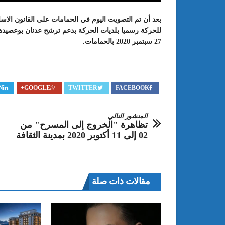
بعد أن تم التصويت اليوم في الحمامات على القانون الاسا
للحركة رسميا بلديات الحركة بدعم ترشح عدنان بوعصيدة رئ
27 سبتمبر 2020 بالحمامات.
N
GOOGLE+
TWITTER
FACEBOOK
المنشور التالي
تظاهرة "الخروج إلى المسرح" من
02 إلى 11 أكتوبر 2020 بمدينة الثقافة
: الدورة 24 للمعرض الجامعي تحت
عبد الستار الخليفي: مهم جدا أن يتو
طريقك إلى التميّز”
الملتقى الدولي الحسين بوزيان للم
الجامعي بوجودي أو بدونه
مقالات ذات صلة