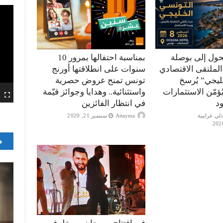
حول إلى بوصلة
بمناسبة احتفالها بمرور 10
الملتقى الاقتصادي
سنوات على انطلاقتها أورنج
ليجي” يُرسخ
تونس تمنح عروض حصرية
ؤمّن الاستثمارات
واستثنائية.. وهدايا وجوائز قيّمة
ود
في انتظار الفائزين
Attayma
سبتمبر 21, 2020
م