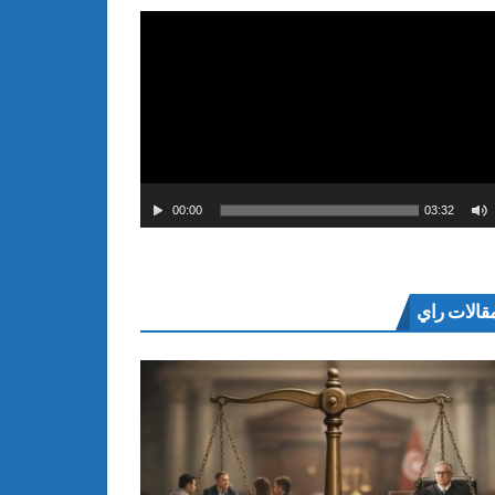
00:00
03:32
قالات راي