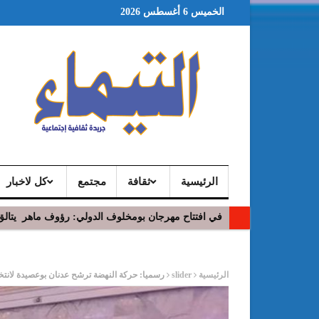
الخميس 6 أغسطس 2026
الرئيسية
ثقافة
مجتمع
كل لاخبار
في افتتاح مهرجان بومخلوف الدولي: رؤوف ماهر يتالق
ر
الرئيسية
slider
رسميا: حركة النهضة ترشح عدنان بوعصيدة لانتخا