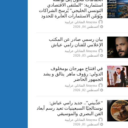
استثمارية: “الملتقى الاقتصادي
التونسي الخليجي” يُرسخ الشراكات
ويُؤمّن الاستثمارات العابرة للحدود
Attayma الشاذلي عرايبية
أغسطس 04, 2026
بيان رسمي صادر عن المكتب
الإعلامي للفنان رامي عياش
Attayma الشاذلي عرايبية
أغسطس 03, 2026
في افتتاح مهرجان بومخلوف
الدولي: رؤوف ماهر يتالق و يشد
الجمهور الحاضر
Attayma الشاذلي عرايبية
أغسطس 02, 2026
“​عذِّبيني”.. جديد رامي عياش:
نوستالجيّا السبعينيات تعيد رسم أبعاد
الفن البصري والموسيقي
Attayma الشاذلي عرايبية
أغسطس 01, 2026