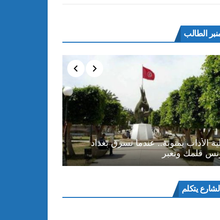
نبر الطالب
ية الأداب بمنوبة.. عندما تسرق بغداد
نس قلمك وتعبر
ل
لشارع يتكلم
و