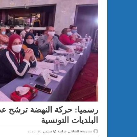
رسميا: حركة النهضة ترشح عدن
البلديات التونسية
Attayma الشاذلي عرايبية
سبتمبر 26, 2020