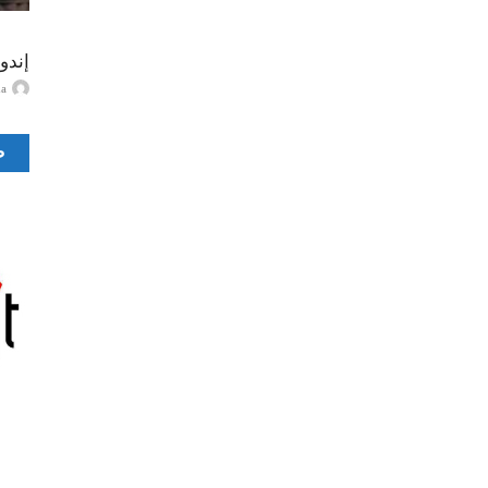
إندو
ayma
ص