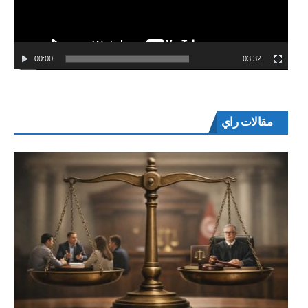
00:00
03:32
مقالات راي