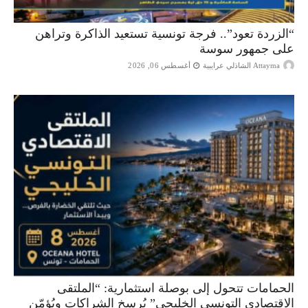
“الزردة تعود”.. فرجة تونسية تستعيد الذاكرة وتراهن
على جمهور سوسة
Attayma الشاذلي عرايبية
أغسطس 06, 2026
الحمامات تتحول إلى بوصلة استثمارية: “الملتقى
الاقتصادي التونسي الخليجي” يُرسخ الشراكات ويُؤمّن