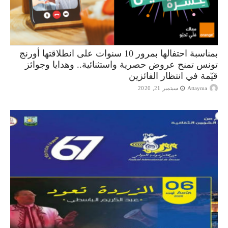
بمناسبة احتفالها بمرور 10 سنوات على انطلاقتها أورنج
تونس تمنح عروض حصرية واستثنائية.. وهدايا وجوائز
قيّمة في انتظار الفائزين
Attayma
سبتمبر 21, 2020