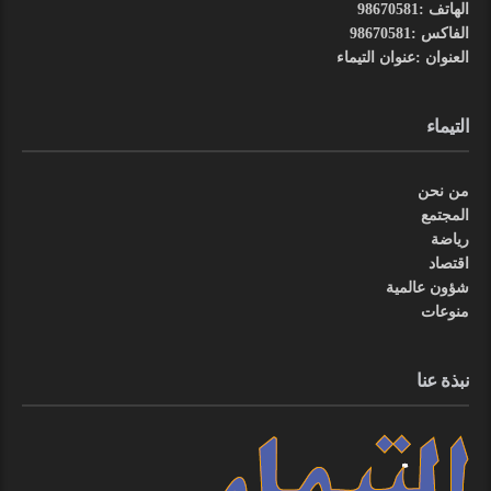
الهاتف :98670581
الفاكس :98670581
العنوان :عنوان التيماء
التيماء
من نحن
المجتمع
رياضة
اقتصاد
شؤون عالمية
منوعات
نبذة عنا