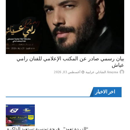
بيان رسمي صادر عن المكتب الإعلامي للفنان رامي
عياش
Attayma الشاذلي عرايبية
أغسطس 03, 2026
اخر الاخبار
“الزردة تعود”.. فرجة تونسية تستعيد الذاكرة