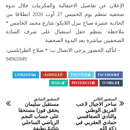
الإعلان عن تفاصيل الاحتفالية والمكرمات خلال ندوة
صحفية تنتظم يوم الخميس 27 أوت 2020 انطلاقا من
الحادية عشرة صباح بنزل اللايكو/ شارع محمد الخامس *
ملاحظة: ينتظم حفل استقبال على شرف السادة
الصحفيين مباشرة بعد الندوة الصحفية
– لتأكيد الحضور يرجى الاتصال ب: * صلاح الطرابلسي:
94965949
LINKEDIN
GOOGLE+
TWITTER
FACEBOOK
MAIL
PINTEREST
TUMBLR
المنشور التالي
المنشور السابق
ساحر الاجيال لاعب
مستقبل سليمان
الفريق الوطني
يحقق فوزا مستحقا
والنادي الصفاقسي
على حساب النجم
حمادي العقربي في
الرياضي الساحلي
ذكة الله
بثنائيةَ نظيفة