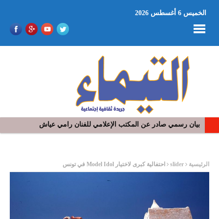
الخميس 6 أغسطس 2026
بيان رسمي صادر عن المكتب الإعلامي للفنان رامي عياش
في افتتاح مهرجان بومخلوف الدولي: رؤوف ماهر يتالق و يشد الجمهور 
ر
الرئيسية
slider
احتفالية كبرى لاختيار Model Idol في تونس