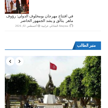
في افتتاح مهرجان بومخلوف الدولي: رؤوف
ماهر يتالق و يشد الجمهور الحاضر
Attayma الشاذلي عرايبية
أغسطس 02, 2026
منبر الطالب
ة…
كلية الأداب بمنوبة.. عندما تسرق بغداد تونس قلمك