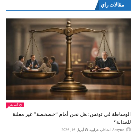
مقالات راي
أعجبني
الوساطة في تونس: هل نحن أمام “خصخصة” غير معلنة
للعدالة؟
Attayma الشاذلي عرايبية
أبريل 16, 2026