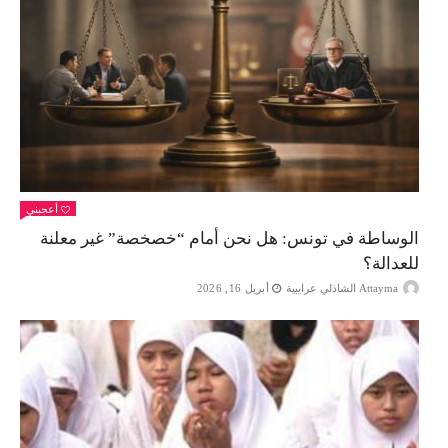
أعجبني
الوساطة في تونس: هل نحن أمام “خصخصة” غير معلنة
للعدالة؟
Attayma الشاذلي عرايبية
أبريل 16, 2026