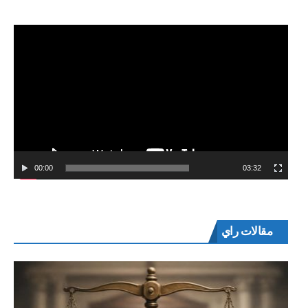
00:00
03:32
مقالات راي