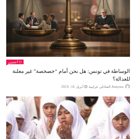
أعجبني
الوساطة في تونس: هل نحن أمام “خصخصة” غير معلنة
للعدالة؟
Attayma الشاذلي عرايبية
أبريل 16, 2026