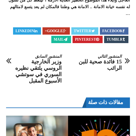
العاجل وايلاء هذا الموضوع الخطير العناية الازمة ؟ ليتعظ كل من تسول
له نفسه خيانة الامانة .. الامانة هي وطننا فالمكان لم يعد يتسع لامثالهم
…
LINKEDIN
GOOGLE+
TWITTER
FACEBOOK
MAIL
PINTEREST
TUMBLR
المنشور التالي
المنشور السابق
15 فائدة صحية للبن
وزير الخارجية
الرائب
الروسي يلتقي نظيره
السوري في سوتشي
الأسبوع المقبل
مقالات ذات صلة