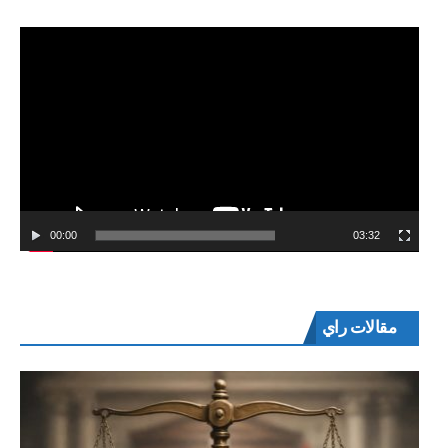
00:00
03:32
مقالات راي