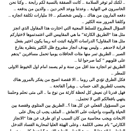
.. لكنك لم توفر السلامة .. كانت الصفقة بالنسبة لكم رابحة .. وكنا نحن
الخاسرون في النهاية .. وعدتنا ووعد الحر دين .. والدين من يدفعه ..
دفعه المارون من هناك .. وليس شخصكم .. 10 مليارات تكلفة انجازه ..
وكلفنا المرور منه الكثير ..
السؤال المطروح للسلط المعنية التي اختارت هذا المقاول الذي انجز
مثل هذا “الطريق الكارثة” ما هي المقاييس التي اعتمدتموها لاختياركم
مثل هذا المقاول؟ الدراسات الاولية اثبتت انه ربما يكون اختير بفعل
قرابة لاحدهم .. وليس بهدف انجاز مشروع ظل الكثير ينتظره بفارغ
الصبر .. الطريق تمر منها مئات الحافلات يوميا تحمل مسافرين “يدهم
على قلوبهم ” كما صرحوا لنا ..
الطريق تم انجازه منذ اقل من سنة و لم يصمد امام اول الخيوط الاولى
للمطر ..
فكل الطرق تؤدي الى روما .. الا قفصة اصبح من يفكر بالمرور هناك
يحسب للطريق الف حساب .. ويقرأ الفاتحة ..
فهل قدرنا ان نعيش كل لحظة كارثة من نوع ما .. الى متى نحلم وحلمنا
ينتهي بافعالكم التي لا تحتمل..
من المسؤول الفعلي عن كل هذا ؟.. الطريق بين المتلوي وقفصة بين
الحياة والموت واحيلت على الانعاش .. الملف يجب ان يحال على
الابحاث ويجب محاسبة من كان السبب او اي طرف عن هذا “الانجاز
الكارثي” بام معنى الكلمة ، وعلى الهيئة العليا لمحاربة الفساد التدخل