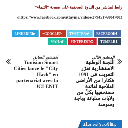
رابط لمباشر من الندوة الصحفية على صفحة “التيماء”
https://www.facebook.com/attayma/videos/279451760047003/
LINKEDIN
GOOGLE+
TWITTER
FACEBOOK
MAIL
PINTEREST
TUMBLR
المنشور التالي
المنشور السابق
الّلجنة الوطنية
Tunisian Smart
الاستشارية تقرّر
Cities lance le "City
التفويت في 1091
Hack" en
هكتارا من الأراضي
partenariat avec la
الفلاحية لفائدة
JCI ENIT
مستحقيها بكلّ من
ولايات سليانة وباجة
وسوسة
مقالات ذات صلة