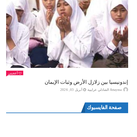
أعجبني
إندونيسيا بين زلازل الأرض وثبات الإيمان
Attayma الشاذلي عرايبية
أبريل 03, 2026
صفحة الفايسبوك