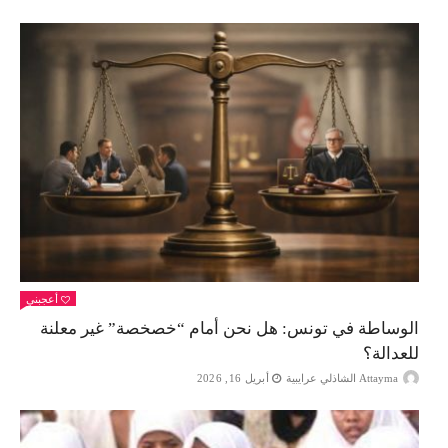
أعجبني
الوساطة في تونس: هل نحن أمام “خصخصة” غير معلنة
للعدالة؟
Attayma الشاذلي عرايبية
أبريل 16, 2026