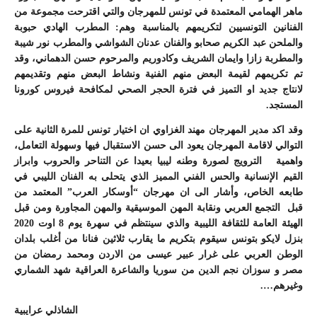
ماهر الهمامي المعتمدة في تونس للمهرجان والتي اقترحت مجموعة من
الفنانين التونسيين لتكريمهم بالمناسبة وهم: المطرب الهادي حبوبة
والملحن عبد الكريم صحابو والفنان عدنان الشواشي والمطرب نور شيبة
والمطربة زازا وايمان الشريف وكادوريم والمرحوم حسن الدهماني، وقد
تم تكريمهم لقيمة البعض منهم الفنية ونشاط البعض منهم وتقديمهم
لانتاج جديد او التميز في فترة الحجر الصحي لمكافحة فيروس كورونا
المستجد.
وقد اكد مدير المهرجان مهند الغزاوي ان اختيار تونس للمرة الثانية على
التوالي لاقامة المهرجان يعود الى حسن الاستقبال فيها وسهولة التعامل،
واهمية الترويج لصورة وطنه ليبيا بعيدا عن التناحر والحروب وابراز
القيم الإنسانية والحس الفني المميز الذي يتحلى به الفنان الليبي في
طابعه الخاص، وأشار الى ان مهرجان “أوسكار العرب” المعتمد من
قبل التجمع العربي ونقابة المهن الموسيقية والمهن المجاورة ومن قبل
الهيئة العامة للثقافة الليبية والذي سينتظم في سهرة يوم 8 اوت 2020
بنزل لايكو بتونس سيقوم بتكريم ما يقارب ثلاثين فنانا من أغلب بلدان
الوطن العربي على غرار عبير عيسى من الاردن ومحمد رمضان من
مصر و سوزان نجم الدين من سوريا والشاعرة العراقية شهد الشماري
وغيرهم….
الشاذلي عرايبية