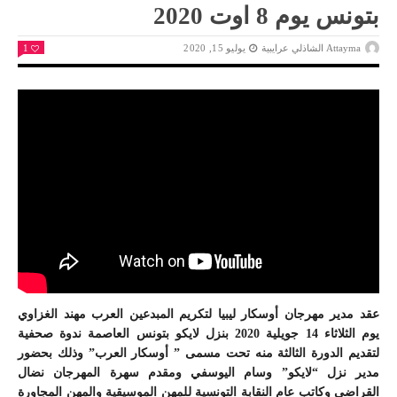
بتونس يوم 8 اوت 2020
Attayma الشاذلي عرايبية
يوليو 15, 2020
1
عقد مدير مهرجان أوسكار ليبيا لتكريم المبدعين العرب مهند الغزاوي
يوم الثلاثاء 14 جويلية 2020 بنزل لايكو بتونس العاصمة ندوة صحفية
لتقديم الدورة الثالثة منه تحت مسمى ” أوسكار العرب” وذلك بحضور
مدير نزل “لايكو” وسام اليوسفي ومقدم سهرة المهرجان نضال
القراضي وكاتب عام النقابة التونسية للمهن الموسيقية والمهن المجاورة