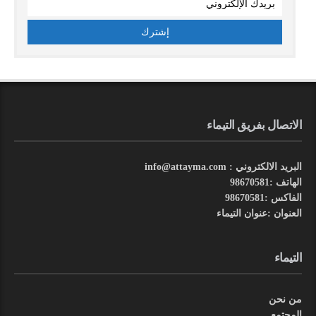
الاتصال بفريق التيماء
البريد الالكتروني : info@attayma.com
الهاتف :98670581
الفاكس :98670581
العنوان :عنوان التيماء
التيماء
من نحن
المجتمع