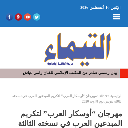
الإثنين 10 أغسطس 2026
بيان رسمي صادر عن المكتب الإعلامي للفنان رامي عياش
في افتتاح مهرجان بومخلوف الدولي: رؤوف ماهر يتالق و يشد الجمهور 
ر
الرئيسية
slider
مهرجان “أوسكار العرب” لتكريم المبدعين العرب في نسخته
الثالثة بتونس يوم 8 اوت 2020
مهرجان “أوسكار العرب” لتكريم
المبدعين العرب في نسخته الثالثة