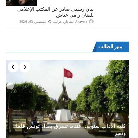
بيان رسمي صادر عن المكتب الإعلامي
للفنان رامي عياش
Attayma الشاذلي عرايبية
أغسطس 03, 2026
منبر الطالب
ة…
كلية الأداب بمنوبة.. عندما تسرق بغداد تونس قلمك
وتعبر