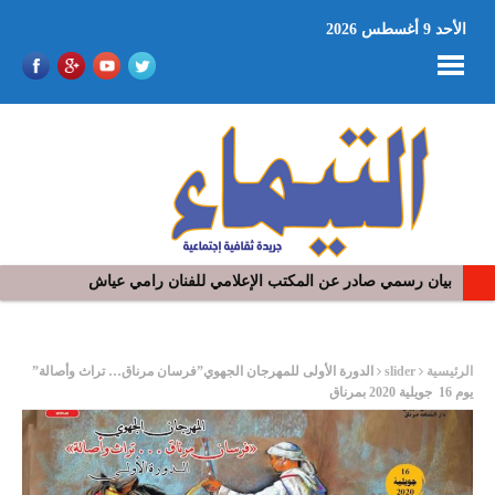
الأحد 9 أغسطس 2026
بيان رسمي صادر عن المكتب الإعلامي للفنان رامي عياش
في افتتاح مهرجان بومخلوف الدولي: رؤوف ماهر يتالق و يشد الجمهور 
ر
الرئيسية
slider
الدورة الأولى للمهرجان الجهوي”فرسان مرناق… تراث وأصالة”
يوم 16 جويلية 2020 بمرناق