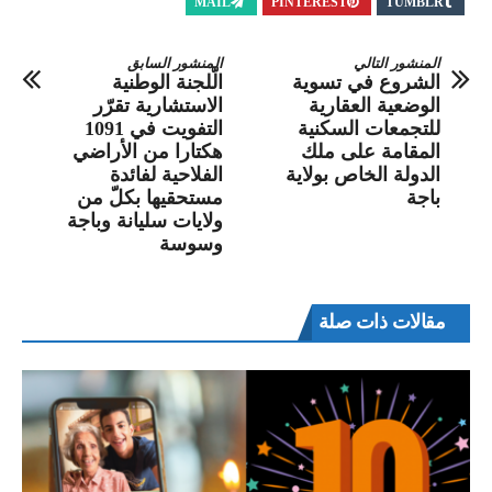
MAIL
PINTEREST
TUMBLR
المنشور التالي
المنشور السابق
الشروع في تسوية
الّلجنة الوطنية
الوضعية العقارية
الاستشارية تقرّر
للتجمعات السكنية
التفويت في 1091
المقامة على ملك
هكتارا من الأراضي
الدولة الخاص بولاية
الفلاحية لفائدة
باجة
مستحقيها بكلّ من
ولايات سليانة وباجة
وسوسة
مقالات ذات صلة