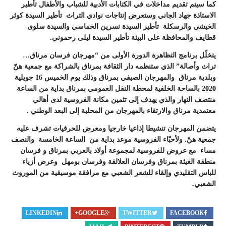
كما سيتم تقديم مداخلات في الكتابات الأدبية للشباب والأطفال تأطير
الاستاذة جهاد الجاني وستعرض إنتاجات نوادي التراث تأطير السيدة كوثر
الخيشي والرسكلة تأطير السيدة نسرين الخماسي والسيدة سلوى
قطايف والمحافظة على البيئة تأطير السيدة ليلى رحموني.
يتخلّل برنامج التظاهرة الدورة الأولى من “مهرجان فرسان مرناق…
تراث وأصالة” الذي ستنظمه دار الثقافة بمرناق بالشراكة مع جمعية هنّ
وبلدية مرناق والمهرجان الصيفي بمرناق وذلك يوم الخميس 16 جويلية
2020 بالساحة الخلفية لمحطة النقل العمومي بمرناق بداية من الساعة
منتصف النهار والذي يهدف إلى تثمين مكانة الفروسية لدى أهالي
معتمدية مرناق والارتقاء بالمهرجان من المحلية إلى البعد الوطني .
يتضمن المهرجان تنشيطا إذاعيا خارجيا ومعرض للحرفيات تشرف عليه
جمعية هنّ. ولأحبّاء الفروسية موعد بداية من الساعة الخامسة والنصف
مساء مع عروض للفروسية لمجموعة أولاد بالعربي بمرناق و فرسان
منطقة الغيثة بمرناق وفرسان العلالقة وفرسان بومهل وعرض أزياء
للباس التقليدي وإلقاء للشعر الشعبي مع مرافقة موسيقية من الموروث
الشعبي.
LINKEDIN
GOOGLE+
TWITTER
FACEBOOK