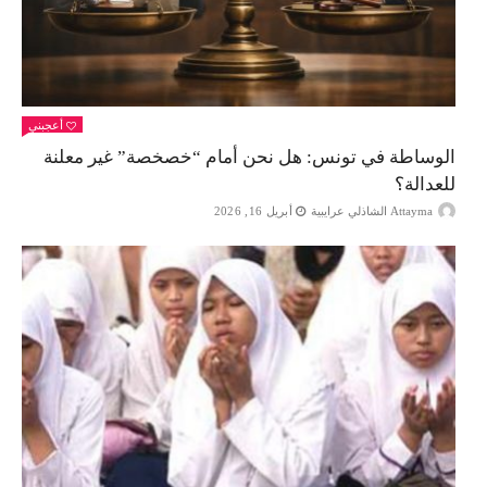
أعجبني
الوساطة في تونس: هل نحن أمام “خصخصة” غير معلنة
للعدالة؟
Attayma الشاذلي عرايبية
أبريل 16, 2026