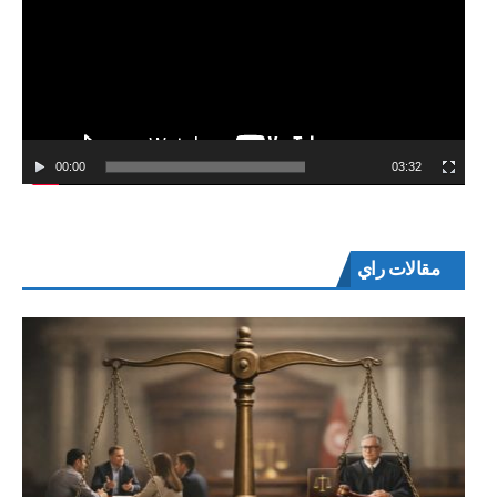
00:00
03:32
مقالات راي