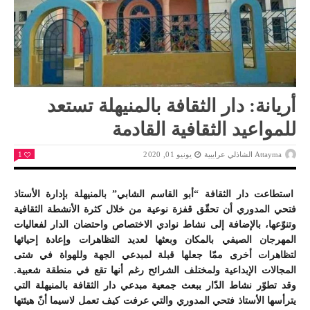
أريانة: دار الثقافة بالمنيهلة تستعد
للمواعيد الثقافية القادمة
Attayma الشاذلي عرايبية
يونيو 01, 2020
1
استطاعت دار الثقافة “أبو القاسم الشابي” بالمنيهلة بإدارة الأستاذ
فتحي المدوري أن تحقّق قفزة نوعية من خلال كثرة الأنشطة الثقافية
وتنوّعها، بالإضافة إلى نشاط نوادي الاختصاص واحتضان الدار لفعاليات
المهرجان الصيفي بالمكان وبعثها لعديد التظاهرات وإعادة إحيائها
لتظاهرات أخرى ممّا جعلها قبلة لمبدعي الجهة وللهواة في شتى
المجالات الإبداعية ولمختلف الشرائح رغم أنها تقع في منطقة شعبية.
وقد تطوّر نشاط الدّار ببعث جمعية مبدعي دار الثقافة بالمنيهلة التي
يترأسها الأستاذ فتحي المدوري والتي عرفت كيف تعمل لاسيما أنّ هيئتها