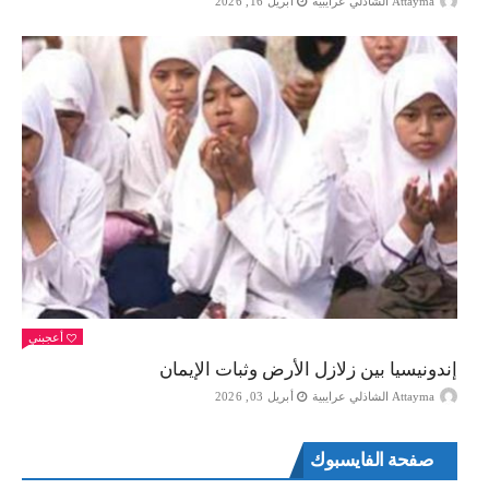
Attayma الشاذلي عرايبية
أبريل 16, 2026
أعجبني
إندونيسيا بين زلازل الأرض وثبات الإيمان
Attayma الشاذلي عرايبية
أبريل 03, 2026
صفحة الفايسبوك