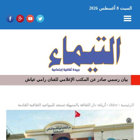
السبت 8 أغسطس 2026
بيان رسمي صادر عن المكتب الإعلامي للفنان رامي عياش
في افتتاح مهرجان بومخلوف الدولي: رؤوف ماهر يتالق و يشد الجمهور 
ر
الرئيسية
slider
أريانة: دار الثقافة بالمنيهلة تستعد للمواعيد الثقافية القادمة