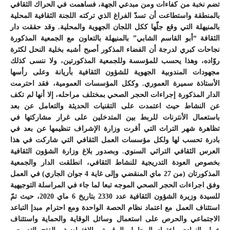
تضم نخبة من كفاءات ومن مبدعي الجهة، فساهمت في الحراك الثقافي
بالمنطقة واستطاعت أن تسدّ الفراغ الذي تركته اللجنة الثقافية المحلية
بالمنيهلة التي وقع جلّها ككل اللجان الجهوية والمحلية. وقد حققت دار
الثقافة “أبو القاسم الشابي” بالمنيهلة بالتعاون مع الجمعية المذكورة
نجاحات كبري لدرجة أن الفضاء المذكور أصبح أشبه بخلية النحل لكثرة
روّاده، وهذا يحسب للمؤسسة وللجمعية المذكورتين، ولا ننسى كذلك
مجهودات المندوبية الجهوية للشؤون الثقافية بأريانة وعلى رأسها
الأستاذة سميرة العموري. وككل المؤسسات العمومية، فقد احترمت
الدار المذكورة إجراءات الحجر الصحي بمختلف مراحله، إلا أنها لم تكف
عن النشاط حيث اعتمدت على التقنيات الحديثة والتعامل عن بعد
باستعمال الأنترنات للربط بين المتدخلين على غرار مشاركتها في
تظاهرة شهر التراث التي أقرت وزارة الإشراف تنظيمها عن بعد في
بادرة تحسب لها ولكل مؤسسات العمل الثقافي التي شاركت في هذا
العرس الثقافي التراثي السنوي. وبصدور بلاغ وزارة الشؤون الثقافية
بخصوص العودة التدريجية للنشاط الثقافي، انطلقت الدار والجمعية
المذكورتان (من 27 ماي المنقضي وإلى غاية 4 جوان الجاري) في العمل
وفق اجراءات الحجر الصحي الموجه تبعا لما جاء في المراسلة التوجيهية
للسيدة وزيرة الشؤون الثقافية عدد 2330 بتاريخ 6 ماي 2020، حيث تمّ
استئناف العمل مع اعتماد نظام الحصة الواحدة ومع احترام مبدإ التباعد
الاجتماعي والحرص على استعمال وسائل الوقاية والحماية واستئناف