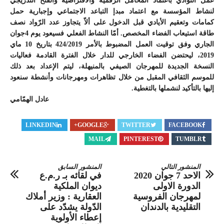
عمل النوادي باعتماد المحامل الرقمية والافتراضية والفتح التدريجي
لنشاط المؤسسة مع اعتماد مبدإ التباعد الاجتماعي وإجبارية حمل
كمامات وتعقيم الأيادي قبل الدخول على ألاّ يتجاوز عدد الرّواد نصف
طاقة استيعاب الفضاء المخصص. أمّا النشاط الفعلي فسيعود يوم 4جوان
الجاري وفق توقيت العمل المضبوط بالأمر 424/2019 بتاريخ 10 ماي
2019، ليحتضن الفضاء الخارجي للدار خلال الفترة القادمة فعاليات
النسخة الجديدة للمهرجان الصيفي بالمنيهلة، ليتم الإعداد بعد ذلك
للموسم الثقافي المقبل من خلال تظاهرات ومهرجانات وأنشطة سنعود
إليها بالتأكيد لنشملها بالتغطية.
عادل الهمّامي
LINKEDIN
GOOGLE+
TWITTER
FACEBOOK
MAIL
PINTEREST
TUMBLR
المنشور التالي
المنشور السابق
الاحد 7 جوان 2020
في لقائه بـ ر.م.ع
الدورة الاولى
ديوان الملكية
لمهرجان الفروسية
العقارية : وزير أملاك
التقليدية بالدندان
الدّولة يشدّد على
إعطاء الأولوية