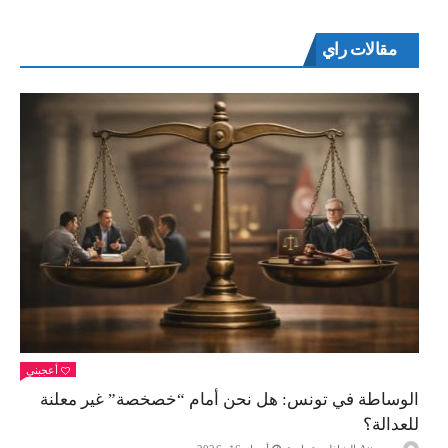
مقالات راي
أعجبني
الوساطة في تونس: هل نحن أمام “خصخصة” غير معلنة
للعدالة؟