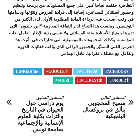
التظاهرة حققت نجاحا كبيرا على جميع المستويات من برمجة وتنظيم
وحضور استثنائي للمبدعين، إضافة إلى فرادة العروض وتنوّعها ودسامتها
في وقت أصبحت فيه الرداءة المادة المطلوبة الأولى لدى الكثير من
التونسيين. ويحسب هذا النجاح لدار الثقافة المغاربية “ابن خلدون” التي
تديرها بامتياز الأستاذة بختة الوسلاتي ولا ننسى بقية الإطار العامل بذات
المؤسسة وكذلك المجموعات الموسيقية التي شاركت في تأثيث هذا
العرس الفني المتميّز والجمهور الراقي الذي واكب فعاليات الدورة
وتفاعل مع مختلف فقراتها. عادل الهمامي
LINKEDIN
GOOGLE+
TWITTER
FACEBOOK
MAIL
PINTEREST
TUMBLR
المنشور التالي
المنشور السابق
سميح المحجوبي
يوم دراسي حول
يتألق في بروكسال
الحيوان في التاريخ
البلجيكية
والتراث بكلية العلوم
الإنسانية والإجتماعية
بجامعة تونس.