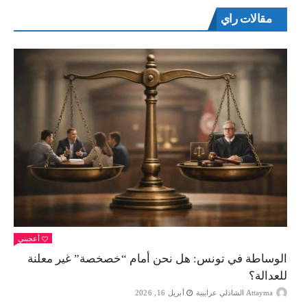
مقالات راي
أعجبني
الوساطة في تونس: هل نحن أمام “خصخصة” غير معلنة
للعدالة؟
Attayma الشاذلي عرايبية
أبريل 16, 2026