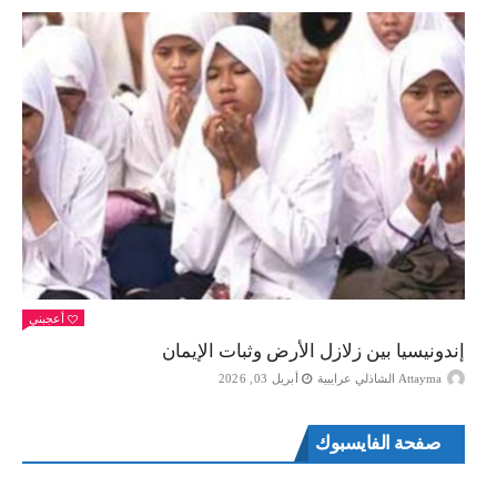
أعجبني
إندونيسيا بين زلازل الأرض وثبات الإيمان
Attayma الشاذلي عرايبية
أبريل 03, 2026
صفحة الفايسبوك