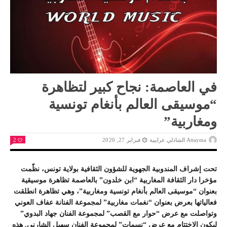
في العاصمة: نجاح كبير لتظاهرة
“موسيقى العالم بأنغام تونسية
ومغاربية”
Attayma الشاذلي عرايبية
فبراير 27, 2020
2
تحت إشراف المندوبية الجهوية للشؤون الثقافية بولاية تونس، نظّمت
مؤخرا دار الثقافة المغاربية “ابن خلدون” بالعاصمة تظاهرة موسيقية
بعنوان “موسيقى العالم بأنغام تونسية ومغاربية”، وهي تظاهرة انطلقت
فعالياتها بعرض بعنوان “نغمات مغاربية” لمجموعة الفنانة عفاف العوني
وتواصلت مع عرض “حوار مع القصب” لمجموعة الفنان جهاد البدوي”
ليكون الاختتام مع عرض “نسمات” لمجموعة الفنان سهيل الشارني. هذه