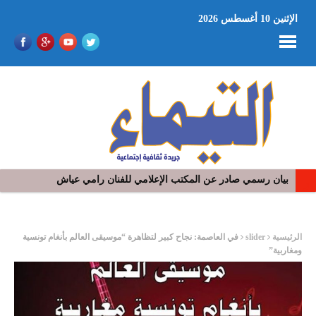
الإثنين 10 أغسطس 2026
بيان رسمي صادر عن المكتب الإعلامي للفنان رامي عياش
في افتتاح مهرجان بومخلوف الدولي: رؤوف ماهر يتالق و يشد الجمهور 
ر
الرئيسية
slider
في العاصمة: نجاح كبير لتظاهرة “موسيقى العالم بأنغام تونسية
ومغاربية”