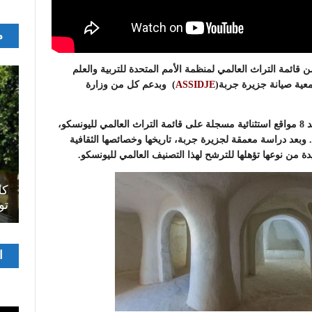
م
ئمة التراث العالمي لمنظمة الأمم المتحدة للتربية والعلم
معية صيانة جزيرة جربة(
ASSIDJE
) وبدعم كل من وزارة
وتحتل تونس المرتبة الثانية في قائمة الدول العربية برصيد 8 مواقع استثنائية مسجلة على قائمة التراث العالمي لليونسكو،
. وبعد دراسة معمقة لجزيرة جربة، تاريخها وخصائصها الثقافية
دة من نوعها تؤهلها للترشح لهذا التصنيف العالمي لليونسكو.
اصل
سرح
المسرح الجامعي يقود رواده إلى الملتقيات
كل
الدولية…التجربة العمانية نموذجا
تو
مشغ
ا
الفيدي