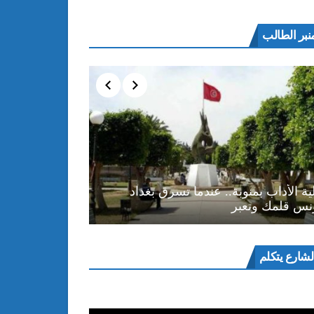
نبر الطالب
ية الأداب بمنوبة.. عندما تسرق بغداد
نس قلمك وتعبر
ل
لشارع يتكلم
و