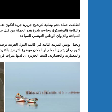
انطلقت حملة دعم وطنية لترشيح جزيرة جربة لتكون ضمن قا
والثقافة (اليونسكو)، وجاءت بادرة هذه الحملة من قبل ج
السياحة والديوان الوطني التونسي للسياحة.
اذ يجب ان يتميز المعلم او المكان موضوع الترشح بالتفرد
والمعمارية والحضارية، اثبتت الجزيرة ان لديها ميزات فري
: الدورة 24 للمعرض الجامعي تحت
عبد الستار الخليفي: مهم جدا أن يتو
طريقك إلى التميّز”
الملتقى الدولي الحسين بوزيان للم
الجامعي بوجودي أو بدونه