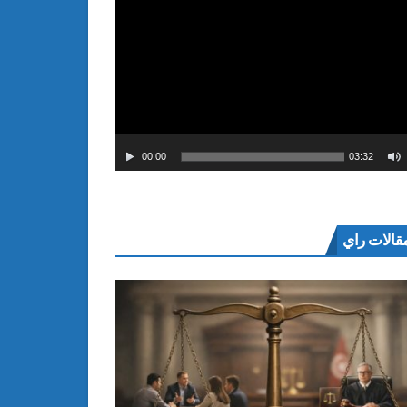
00:00
03:32
قالات راي