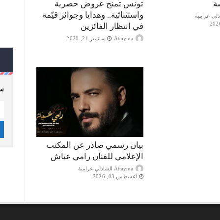
ة
تونس تمنح عروض حصرية
واستثنائية.. وهدايا وجوائز قيّمة
في انتظار الفائزين
Attayma
سبتمبر 21, 2020
سج
بيان رسمي صادر عن المكتب
الإعلامي للفنان رامي عياش
Attayma الشاذلي عرايبية
أغسطس 03, 2026