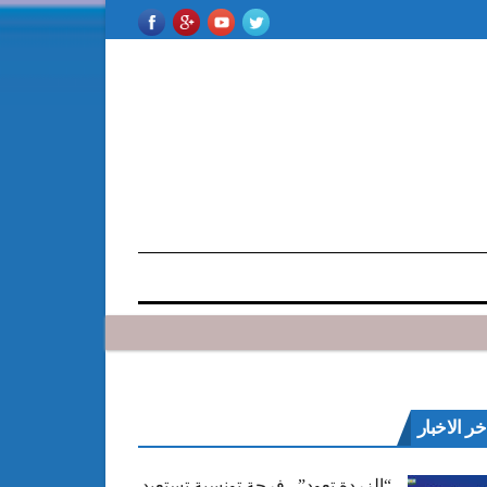
خر الاخبار
“الزردة تعود”.. فرجة تونسية تستعيد