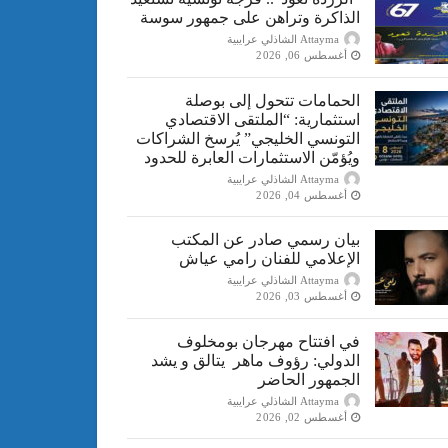
الذاكرة وتراهن على جمهور سوسة
Attayma الشاذلي عرايبية
أغسطس 06, 2026
الحمامات تتحول إلى بوصلة
استثمارية: “الملتقى الاقتصادي
التونسي الخليجي” يُرسخ الشراكات
ويُؤمّن الاستثمارات العابرة للحدود
Attayma الشاذلي عرايبية
أغسطس 04, 2026
بيان رسمي صادر عن المكتب
الإعلامي للفنان رامي عياش
Attayma الشاذلي عرايبية
أغسطس 03, 2026
في افتتاح مهرجان بومخلوف
الدولي: رؤوف ماهر يتالق و يشد
الجمهور الحاضر
Attayma الشاذلي عرايبية
أغسطس 02, 2026