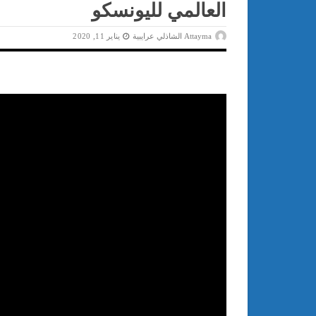
العالمي لليونسكو
Attayma الشاذلي عرايبية
يناير 11, 2020