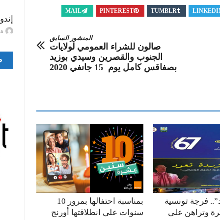
MAIL
PINTEREST
TUMBLR
LINKEDI
إندو
ayma
المنشور السابق
صالون للشراء العمومي لولايات
الجنوب والقصرين وسيدي بوزيد
ص
بصفاقس كامل يوم 15 جانفي 2020
”.. فرجة تونسية
بمناسبة احتفالها بمرور 10
كرة وتراهن على
سنوات على انطلاقتها أورنج