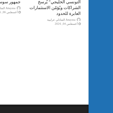
التونسي الخليجي” يُرسخ
جمهور سوس
الشراكات ويُؤمّن الاستثمارات
Attayma الشاذلي عرايبية
أغسطس 06, 2026
العابرة للحدود
Attayma الشاذلي عرايبية
أغسطس 04, 2026