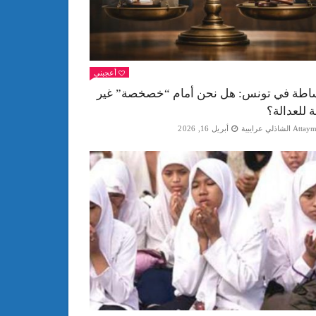
أعجبني
اطة في تونس: هل نحن أمام “خصخصة” غير
ة للعدالة؟
Att الشاذلي عرايبية
أبريل 16, 2026