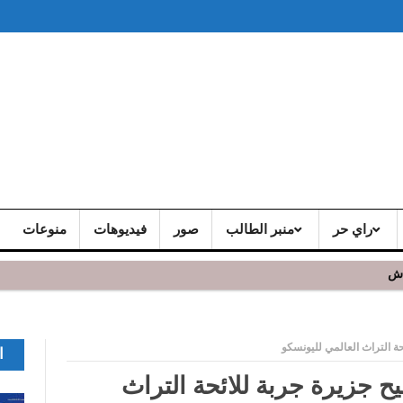
راي حر
منبر الطالب
صور
فيديوهات
منوعات
اش
 و يشد الجمهور الحاضر
ة التراث العالمي لليونسكو
ا
ح جزيرة جربة للائحة التراث