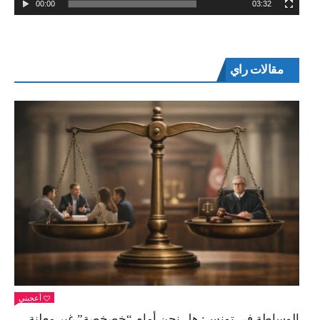
00:00
03:32
مقالات راي
أعجبني
الوساطة في تونس: هل نحن أمام “خصخصة” غير معلنة