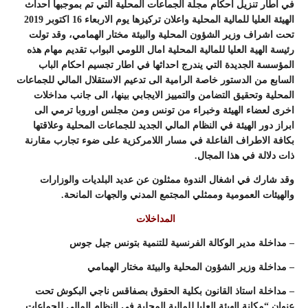
في اطار تنزيل احكام مجلة الجماعات المحلية التي تم بموجبها احداث
الهيئة العليا للمالية المحلية واعلان تركيزها يوم الاربعاء 16 اكتوبر 2019
تحت اشراف وزير الشؤون المحلية والبيئة مختار الهمامي،
وقد تولت
رئيسة الهية العليا للمالية المحلية امال اللومي البواب تقديم مهام هذه
المؤسسة الجديدة التي يندرج احداثها في اطار تجسيم احكام الباب
السابع من الدستور خاصة الرامية الى تدعيم الاستقلال المالي للجماعات
المحلية وتحقيق التضامن والتمييز الايجابي بينها، الى جانب مداخلات
اخرى لعضاء الهيئة وخبراء من تونس ومن مجلس اوروبا ترمي الى
ابراز دور الهيئة في النظام المالي الجديد للجماعات المحلية وعلاقتها
بكافة الاطراف الفاعلة في مسار اللامركزية على ضوء تجارب مقارنة
ذات دلالة في هذا المجال.
وقد شارك في اشغال الندوة ممثلون عن عديد البلديات والوزارات
والهيئات العمومية وممثلي المجتمع المدني والجهات المانحة.
المداخلات
– مداخلة مدير الوكالة الفرنسية للتنمية بتونس جيل جوس
– مداخلة وزير الشؤون المحلية والبيئة مختار الهمامي
– مداخلة استاذ القانون بكلية الحقوق بصفاقس ناجي البكوش تحت
عنوان “مكانة ا
لهيئة العليا للمالية المحلية في النظام المالي للجماعات