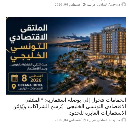
Attayma الشاذلي عرايبية
أغسطس 06, 2026
الحمامات تتحول إلى بوصلة استثمارية: “الملتقى
الاقتصادي التونسي الخليجي” يُرسخ الشراكات ويُؤمّن
الاستثمارات العابرة للحدود
Attayma الشاذلي عرايبية
أغسطس 04, 2026