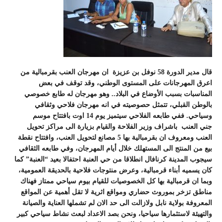
قال مدير الدورة 58 نوفل بن عزيزة ان مهرجان العنب بقرمبالية من
اعرق المهرجانات على المستوى الوطني، وقد توقف في بعض
المناسبات بسبب الأوضاع في البلاد.. وهو مهرجان له طابع خصوصي
بالوطن القبلي، تتمثل حصوصيته في انه مهرجان فلاحي وثقافي
وسياحي. ففي طابعه الفلاحي سيتميز يوم 14 اوت بافتتاح موسم
جني العنب باشراف وزير الفلاحة والقيام بزيارة الى مراكز تحويل
العنب ومعروف ان بقرمبالية بها 5 مصانع لتحويل العنب، وافتتاح نقطة
بيع من المنتج الى المستهلك خلال أيام المهرجان، وفي طابعه الثقافي
سيجوب المدينة كرنافال انطلاقا من حي العنبة احتفالا بعيد “العنبة” كما
كان يسميه أبناء قرمبالية، وعرض منتوجات فلاحية بالحديقة العمومية،
وبما ان قرمبالية بها كل الخصوصيات للقيام بيوم سياحي ممتاز فهناك
مناطق تزخر بموروث حضاري ومواقع اثرية لا تقل أهمية عن المواقع
المعروفة بولاية نابل ولازالت الى حد الان لم تشملها العناية والصيانة
والتهيئة لاستثمارها سياحيا، ونحن بصد الاعداد لبعث نشاط سياحي كبير