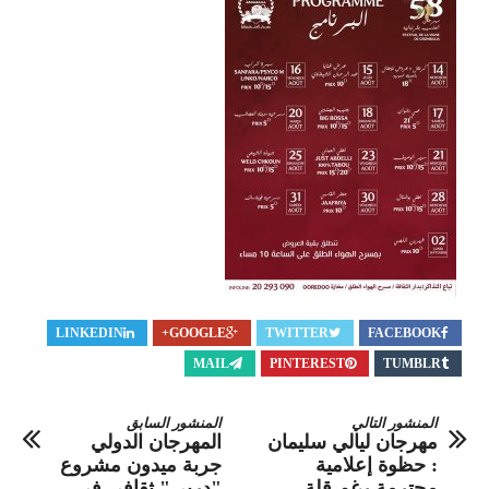
LINKEDIN
GOOGLE+
TWITTER
FACEBOOK
MAIL
PINTEREST
TUMBLR
المنشور التالي
المنشور السابق
مهرجان ليالي سليمان
المهرجان الدولي
: حظوة إعلامية
جربة ميدون مشروع
محترمة رغم قلة
"دربي" ثقافي في