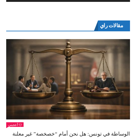
مقالات راي
أعجبني
الوساطة في تونس: هل نحن أمام “خصخصة” غير معلنة